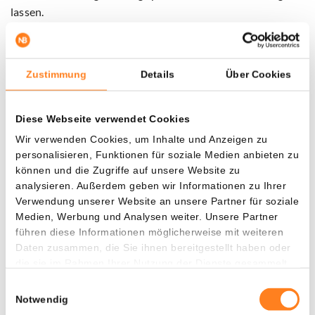
lassen.
Lee hält höhere Multiples dennoch für gerechtfertigt,
solange das KI-getriebene Gewinnwachstum anhält.
Zustimmung
Details
Über Cookies
„Traditionelle Bewertungsmaßstäbe bilden nicht ab, was KI
für die Profitabilität bedeutet“, sagt er.
Diese Webseite verwendet Cookies
Wir verwenden Cookies, um Inhalte und Anzeigen zu
Positiver Nebeneffekt für Bitcoin
personalisieren, Funktionen für soziale Medien anbieten zu
Eine mögliche Jahresendrally an der Wall Street könnte sich
können und die Zugriffe auf unsere Website zu
analysieren. Außerdem geben wir Informationen zu Ihrer
auch positiv auf
Bitcoin
auswirken. Der Kryptomarkt
Verwendung unserer Website an unsere Partner für soziale
bewegt sich häufig im Gleichklang mit dem S&P 500, vor
Medien, Werbung und Analysen weiter. Unsere Partner
allem in Phasen zunehmender Liquidität und wachsenden
führen diese Informationen möglicherweise mit weiteren
Optimismus.
Daten zusammen, die Sie ihnen bereitgestellt haben oder
die sie im Rahmen Ihrer Nutzung der Dienste gesammelt
Steigende Aktienkurse, nachlassende Inflation und eine
haben.
Einwilligungsauswahl
weniger restriktiv agierende Federal Reserve erhöhen die
Notwendig
Risikoneigung – und das ist üblicherweise positiv für