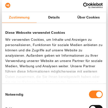
Anders als viele andere Meme Coins, die meist von Hype-
Zyklen getrieben sind, will Little Pepe Meme-Kultur mit
funktionalen Blockchain-Technologien verbinden und so
Zustimmung
Details
Über Cookies
eine echte Infrastruktur für Meme-Communities,
dezentrales Token-Minting und extrem günstigen Handel
schaffen. Dafür baut Little Pepe ein maßgeschneidertes
Diese Webseite verwendet Cookies
Layer-2-Blockchain-Ökosystem auf.
Wir verwenden Cookies, um Inhalte und Anzeigen zu
personalisieren, Funktionen für soziale Medien anbieten zu
können und die Zugriffe auf unsere Website zu
analysieren. Außerdem geben wir Informationen zu Ihrer
Verwendung unserer Website an unsere Partner für soziale
Medien, Werbung und Analysen weiter. Unsere Partner
führen diese Informationen möglicherweise mit weiteren
Die Tatsache, dass Little Pepe Infrastruktur aufbaut,
Daten zusammen, die Sie ihnen bereitgestellt haben oder
anstatt sich allein auf Hype zu verlassen, unterscheidet
die sie im Rahmen Ihrer Nutzung der Dienste gesammelt
dieses Krypto-Asset von vielen anderen kurzlebigen Meme
haben.
Coins.
Einwilligungsauswahl
Notwendig
Little Pepe ($LILPEPE) hat in den vergangenen Monaten
einen starken Anstieg des Anlegerinteresses verzeichnet.