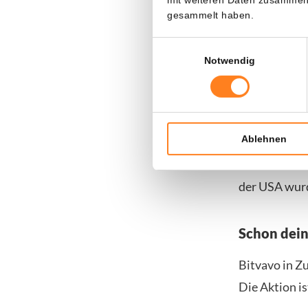
Schwierig
gesammelt haben.
Der Aktienku
Einwilligungsauswahl
Notwendig
interne Unru
Gegenwinde f
Dennoch sche
Ablehnen
dass die Ein
1-Produktlin
der USA wurd
Schon dei
Bitvavo in Z
Die Aktion is