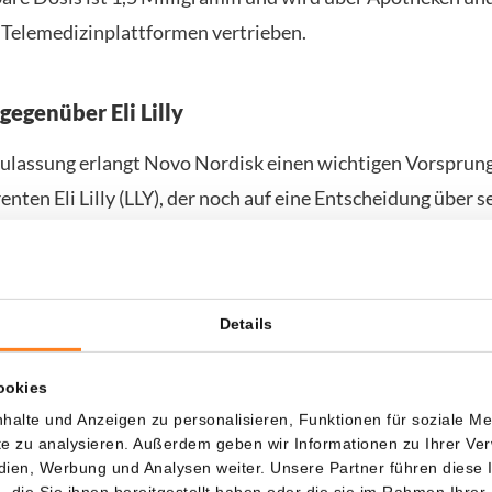
Telemedizinplattformen vertrieben.
gegenüber Eli Lilly
ulassung erlangt Novo Nordisk einen wichtigen Vorsprun
ten Eli Lilly (LLY), der noch auf eine Entscheidung über s
Präparat wartet. Analysten sehen es als strategischen Vor
es eine zugelassene Pille auf den Markt bringt.
us reagiert das Unternehmen geschickt auf den politische
Details
erschwinglicher zu machen. Durch den relativ niedrigen 
ookies
erweise auch Marktanteile unter nicht versicherten Per
halte und Anzeigen zu personalisieren, Funktionen für soziale M
ner in den USA großen Gruppe.
ite zu analysieren. Außerdem geben wir Informationen zu Ihrer V
edien, Werbung und Analysen weiter. Unsere Partner führen diese
die Sie ihnen bereitgestellt haben oder die sie im Rahmen Ihrer