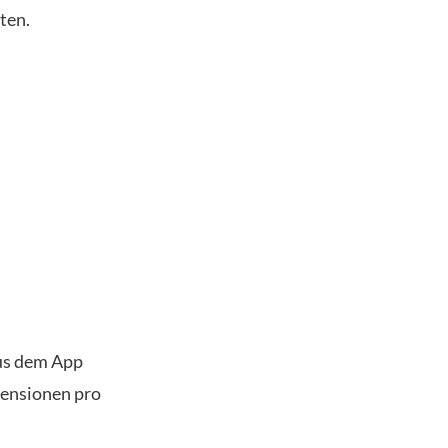
ten.
us dem App
zensionen pro