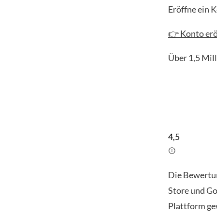
Eröffne ein 
👉 Konto erö
Über 1,5 Mil
4,5
Die Bewertu
Store und Go
Plattform ge