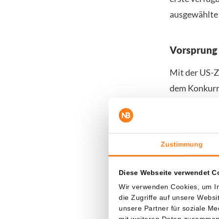
ausgewählte 
Vorsprung 
Mit der US-Z
dem Konkurren
orales GLP-1-
Novo als erst
Darüber hina
Zustimmung
Medikamente 
Diese Webseite verwendet C
Novo möglich
Wir verwenden Cookies, um In
gewinnen, ei
die Zugriffe auf unsere Webs
unsere Partner für soziale M
mit weiteren Daten zusammen, 