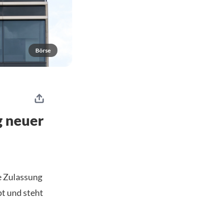
Börse
g neuer
e Zulassung
pt und steht