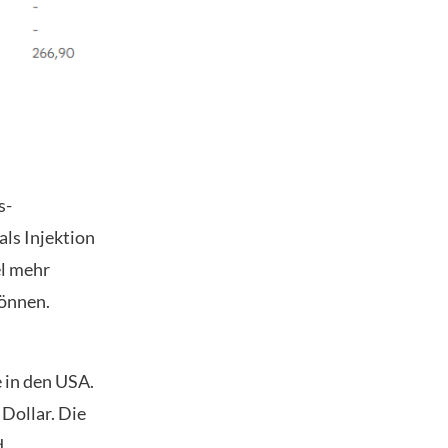
s-
ls Injektion
el mehr
önnen.
 in den USA.
Dollar. Die
d