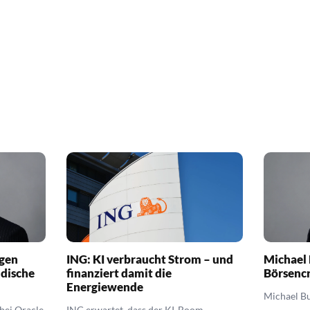
egen
ING: KI verbraucht Strom – und
Michael 
ndische
finanziert damit die
Börsenc
Energiewende
Michael B
 bei Oracle
ING erwartet, dass der KI-Boom