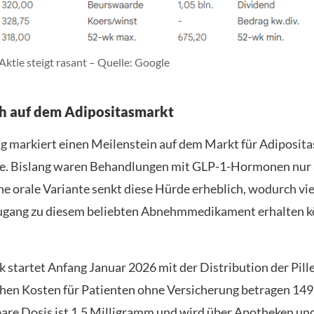
ktie steigt rasant – Quelle: Google
h auf dem Adipositasmarkt
g markiert einen Meilenstein auf dem Markt für Adiposita
. Bislang waren Behandlungen mit GLP-1-Hormonen nur a
ine orale Variante senkt diese Hürde erheblich, wodurch vi
gang zu diesem beliebten Abnehmmedikament erhalten k
 startet Anfang Januar 2026 mit der Distribution der Pille
hen Kosten für Patienten ohne Versicherung betragen 149 
bare Dosis ist 1,5 Milligramm und wird über Apotheken un