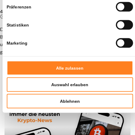
Sie werden weitergeleitet zu
Präferenzen
4,5
Statistiken
Die Bewertung wird berechnet, indem die kumulierten
Bewertungen aus dem App Store und Google Play kombiniert
Marketing
und basierend auf der Anzahl der Rezensionen pro Plattform
gewichtet werden.
Alle zulassen
0
Auswahl erlauben
Ablehnen