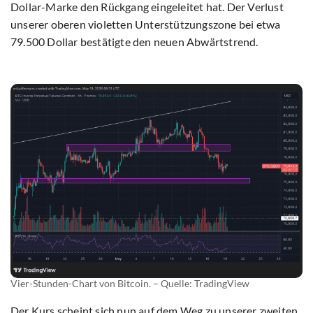
Dollar-Marke den Rückgang eingeleitet hat. Der Verlust
unserer oberen violetten Unterstützungszone bei etwa
79.500 Dollar bestätigte den neuen Abwärtstrend.
Vier-Stunden-Chart von Bitcoin. – Quelle: TradingView
Der Kurs scheint sich nun auf dem Weg zu unserer zweiten