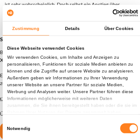
ist sehr wahrscheinlich. Doch selbst ein Anstieg über
80.000 Dollar muss nicht bedeuten, dass wir auf dem Weg
zu neuen Höchstständen sind.
Zustimmung
Details
Über Cookies
Schon deine 15 XRP als Willkommensbonus beansprucht?
Diese Webseite verwendet Cookies
Bitvavo in Zusammenarbeit mit Newsbit bietet dir aktuell
15
Wir verwenden Cookies, um Inhalte und Anzeigen zu
XRP als Geschenk
. Die Aktion ist nur für kurze Zeit gültig.
personalisieren, Funktionen für soziale Medien anbieten zu
können und die Zugriffe auf unsere Website zu analysieren.
Eröffne ein Konto und zahle mindestens 30€ ein, um den Bonus
Außerdem geben wir Informationen zu Ihrer Verwendung
zu erhalten.
unserer Website an unsere Partner für soziale Medien,
Werbung und Analysen weiter. Unsere Partner führen diese
👉 Konto eröffnen und 15 XRP gratis erhalten
Informationen möglicherweise mit weiteren Daten
zusammen, die Sie ihnen bereitgestellt haben oder die sie im
Rahmen Ihrer Nutzung der Dienste gesammelt haben.
Über 1,5 Millionen Nutzer vertrauen bereits auf Bitvavo.
Einwilligungsauswahl
Notwendig
15 XRP sichern