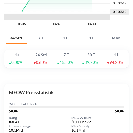
24 Std.
7 T
30 T
1J
Max
1s
24 Std.
7 T
30 T
1J
0,00%
0,60%
15,50%
39,20%
94,20%
MEOW Preisstatistik
24 Std. Tief / Hoch
$0,00
$0,00
Rang
MEOW Kurs
#3041
$0,0005522
Umlaufmenge
Max Supply
10.1Mrd
10.1Mrd