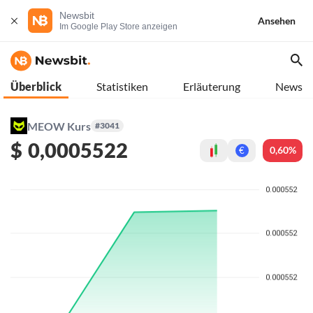
Newsbit
Ansehen
Im Google Play Store anzeigen
Überblick
Statistiken
Erläuterung
News
MEOW Kurs
#3041
$
0,0005522
0,60%
€