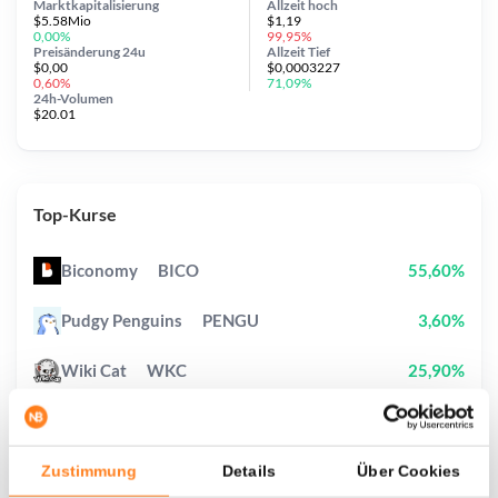
Marktkapitalisierung
Allzeit
hoch
$5.58Mio
$1,19
0,00%
99,95%
Preisänderung
24u
Allzeit
Tief
$0,00
$0,0003227
0,60%
71,09%
24h-Volumen
$20.01
Top-Kurse
Biconomy
BICO
55,60%
Pudgy Penguins
PENGU
3,60%
Wiki Cat
WKC
25,90%
Kaspa
KAS
3,90%
Pi Network
PI
2,30%
Zustimmung
Details
Über Cookies