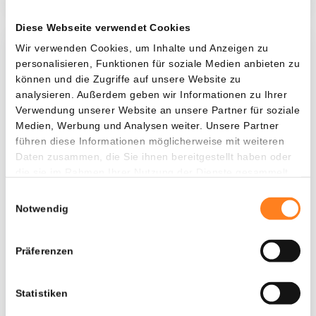
Diese Webseite verwendet Cookies
Wir verwenden Cookies, um Inhalte und Anzeigen zu
Was, wenn ich...?
personalisieren, Funktionen für soziale Medien anbieten zu
können und die Zugriffe auf unsere Website zu
Zie hoeveel waarde je vandaag zou hebben als
analysieren. Außerdem geben wir Informationen zu Ihrer
je dollar-cost averaging had toegepast op
Verwendung unserer Website an unsere Partner für soziale
verschillende cryptocurrencies.
Medien, Werbung und Analysen weiter. Unsere Partner
führen diese Informationen möglicherweise mit weiteren
Hätte investiert
In
Daten zusammen, die Sie ihnen bereitgestellt haben oder
die sie im Rahmen Ihrer Nutzung der Dienste gesammelt
$
haben.
Einwilligungsauswahl
Jede
Seit
Notwendig
Präferenzen
Gesamtwert
$
824,38
Statistiken
- 0,00%
- $ 4.775,62