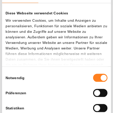
Diese Webseite verwendet Cookies
Was, wenn ich...?
Wir verwenden Cookies, um Inhalte und Anzeigen zu
personalisieren, Funktionen für soziale Medien anbieten zu
Zie hoeveel waarde je vandaag zou hebben als
können und die Zugriffe auf unsere Website zu
je dollar-cost averaging had toegepast op
analysieren. Außerdem geben wir Informationen zu Ihrer
Verwendung unserer Website an unsere Partner für soziale
verschillende cryptocurrencies.
Medien, Werbung und Analysen weiter. Unsere Partner
Hätte investiert
In
führen diese Informationen möglicherweise mit weiteren
Daten zusammen, die Sie ihnen bereitgestellt haben oder
$
die sie im Rahmen Ihrer Nutzung der Dienste gesammelt
haben.
Jede
Seit
Einwilligungsauswahl
Notwendig
Präferenzen
Gesamtwert
---
Statistiken