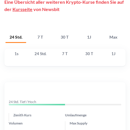
Eine Übersicht aller weiteren Krypto-Kurse finden Sie auf
der
Kursseite
von Newsbit
24 Std.
7 T
30 T
1J
Max
1s
24 Std.
7 T
30 T
1J
24 Std. Tief / Hoch
Zenith Kurs
Umlaufmenge
Volumen
Max Supply