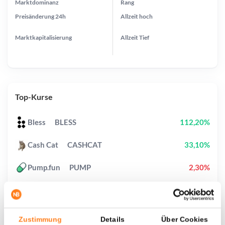
Marktdominanz
Rang
Preisänderung
24h
Allzeit
hoch
Marktkapitalisierung
Allzeit
Tief
Top-Kurse
Bless
BLESS
112,20%
Cash Cat
CASHCAT
33,10%
Pump.fun
PUMP
2,30%
Pudgy Penguins
PENGU
1,80%
Uniswap
UNI
6,80%
Zustimmung
Details
Über Cookies