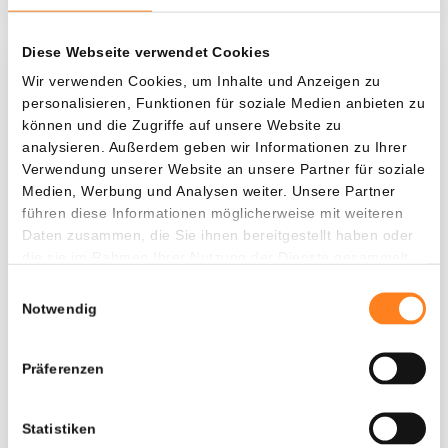
Diese Webseite verwendet Cookies
Was, wenn ich...?
Wir verwenden Cookies, um Inhalte und Anzeigen zu
personalisieren, Funktionen für soziale Medien anbieten zu
Zie hoeveel waarde je vandaag zou hebben als
können und die Zugriffe auf unsere Website zu
je dollar-cost averaging had toegepast op
analysieren. Außerdem geben wir Informationen zu Ihrer
Verwendung unserer Website an unsere Partner für soziale
verschillende cryptocurrencies.
Medien, Werbung und Analysen weiter. Unsere Partner
Hätte investiert
In
führen diese Informationen möglicherweise mit weiteren
Daten zusammen, die Sie ihnen bereitgestellt haben oder
$
die sie im Rahmen Ihrer Nutzung der Dienste gesammelt
haben.
Jede
Seit
Einwilligungsauswahl
Notwendig
Präferenzen
Gesamtwert
---
Statistiken