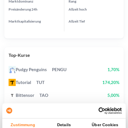
Marktdominanz
Rang
Preisänderung
24h
Allzeit
hoch
Marktkapitalisierung
Allzeit
Tief
Top-Kurse
Pudgy Penguins
PENGU
1,70%
Tutorial
TUT
174,20%
Bittensor
TAO
5,00%
Pump.fun
PUMP
12,00%
Hyperliquid
HYPE
0,50%
Zustimmung
Details
Über Cookies