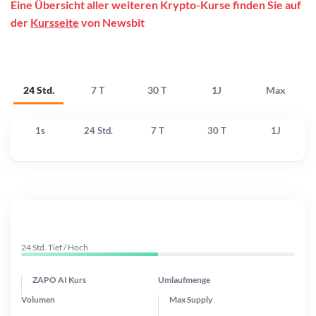
Eine Übersicht aller weiteren Krypto-Kurse finden Sie auf
der
Kursseite
von Newsbit
24 Std.
7 T
30 T
1J
Max
1s
24 Std.
7 T
30 T
1J
24 Std. Tief / Hoch
ZAPO AI Kurs
Umlaufmenge
Volumen
Max Supply