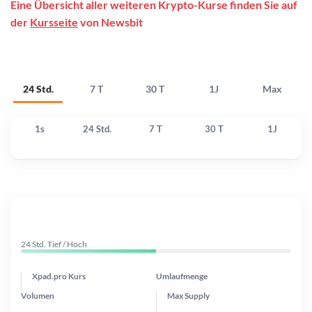
Eine Übersicht aller weiteren Krypto-Kurse finden Sie auf
der
Kursseite
von Newsbit
24 Std.
7 T
30 T
1J
Max
1s
24 Std.
7 T
30 T
1J
24 Std. Tief / Hoch
Xpad.pro Kurs
Umlaufmenge
Volumen
Max Supply