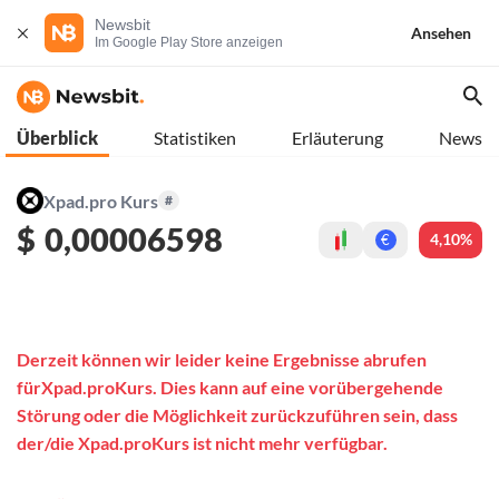
Newsbit
Ansehen
Im Google Play Store anzeigen
Überblick
Statistiken
Erläuterung
News
Xpad.pro Kurs
#
$
0,00006598
4,10%
€
Derzeit können wir leider keine Ergebnisse abrufen
fürXpad.proKurs. Dies kann auf eine vorübergehende
Störung oder die Möglichkeit zurückzuführen sein, dass
der/die Xpad.proKurs ist nicht mehr verfügbar.