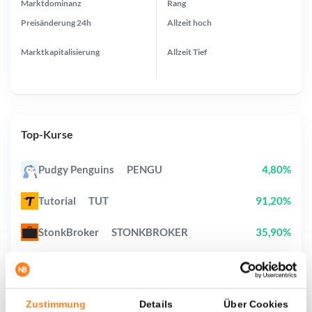
Marktdominanz
Rang
Preisänderung
24h
Allzeit
hoch
Marktkapitalisierung
Allzeit
Tief
Top-Kurse
Pudgy Penguins
PENGU
4,80%
Tutorial
TUT
91,20%
StonkBroker
STONKBROKER
35,90%
Cash Cat
CASHCAT
1,90%
Jimothy The Raccoon
JIMOTHY
229,30%
Zustimmung
Details
Über Cookies