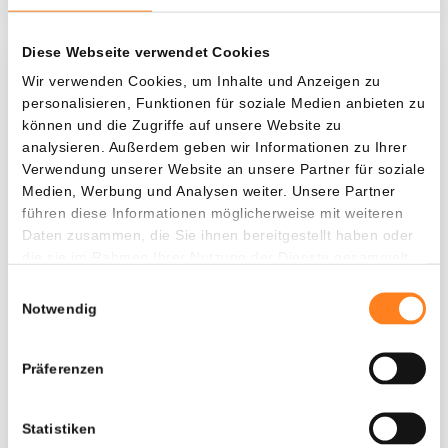
Diese Webseite verwendet Cookies
Was, wenn ich...?
Wir verwenden Cookies, um Inhalte und Anzeigen zu
personalisieren, Funktionen für soziale Medien anbieten zu
Zie hoeveel waarde je vandaag zou hebben als
können und die Zugriffe auf unsere Website zu
je dollar-cost averaging had toegepast op
analysieren. Außerdem geben wir Informationen zu Ihrer
Verwendung unserer Website an unsere Partner für soziale
verschillende cryptocurrencies.
Medien, Werbung und Analysen weiter. Unsere Partner
Hätte investiert
In
führen diese Informationen möglicherweise mit weiteren
Daten zusammen, die Sie ihnen bereitgestellt haben oder
$
die sie im Rahmen Ihrer Nutzung der Dienste gesammelt
haben.
Jede
Seit
Einwilligungsauswahl
Notwendig
Präferenzen
Gesamtwert
---
Statistiken