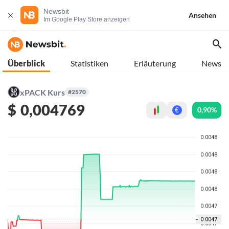
Newsbit
Ansehen
Im Google Play Store anzeigen
Überblick
Statistiken
Erläuterung
News
xPACK Kurs
#2570
$
0,004769
0,90%
€