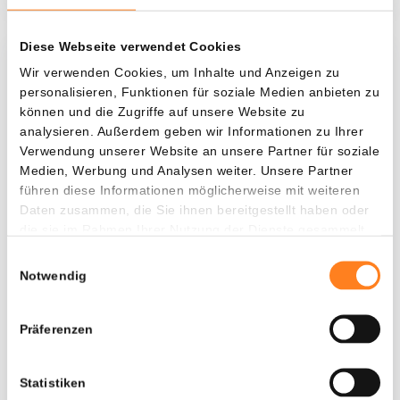
Diese Webseite verwendet Cookies
Was, wenn ich...?
Wir verwenden Cookies, um Inhalte und Anzeigen zu
personalisieren, Funktionen für soziale Medien anbieten zu
Zie hoeveel waarde je vandaag zou hebben als
können und die Zugriffe auf unsere Website zu
je dollar-cost averaging had toegepast op
analysieren. Außerdem geben wir Informationen zu Ihrer
Verwendung unserer Website an unsere Partner für soziale
verschillende cryptocurrencies.
Medien, Werbung und Analysen weiter. Unsere Partner
Hätte investiert
In
führen diese Informationen möglicherweise mit weiteren
Daten zusammen, die Sie ihnen bereitgestellt haben oder
$
die sie im Rahmen Ihrer Nutzung der Dienste gesammelt
haben.
Jede
Seit
Einwilligungsauswahl
Notwendig
Präferenzen
Gesamtwert
---
Statistiken