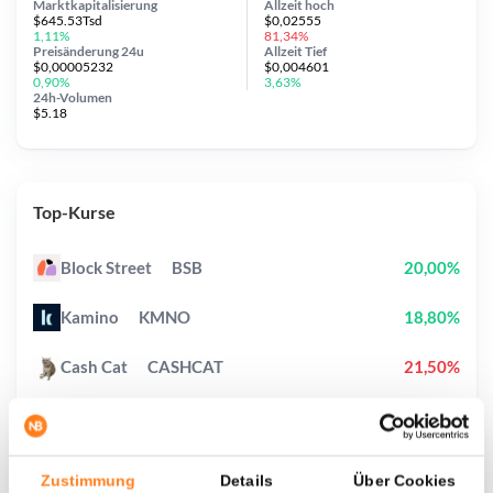
Marktkapitalisierung
Allzeit
hoch
$645.53Tsd
$0,02555
1,11%
81,34%
Preisänderung
24u
Allzeit
Tief
$0,00005232
$0,004601
0,90%
3,63%
24h-Volumen
$5.18
Top-Kurse
Block Street
BSB
20,00%
Kamino
KMNO
18,80%
Cash Cat
CASHCAT
21,50%
StonkBroker
STONKBROKER
16,80%
Zama
ZAMA
3,90%
Zustimmung
Details
Über Cookies