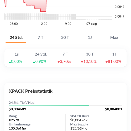
24 Std.
7 T
30 T
1J
Max
1s
24 Std.
7 T
30 T
1J
0,00%
0,90%
3,70%
13,10%
81,00%
XPACK Preisstatistik
24 Std. Tief / Hoch
$0,004689
$0,004801
Rang
xPACK Kurs
#2570
$0,004769
Umlaufmenge
Max Supply
135.36Mio
135.36Mio