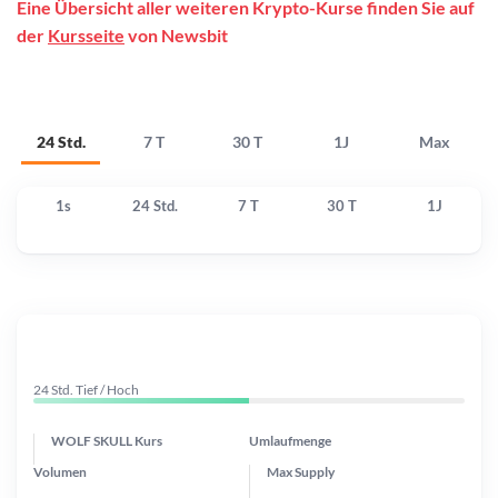
Eine Übersicht aller weiteren Krypto-Kurse finden Sie auf
der
Kursseite
von Newsbit
24 Std.
7 T
30 T
1J
Max
1s
24 Std.
7 T
30 T
1J
24 Std. Tief / Hoch
WOLF SKULL Kurs
Umlaufmenge
Volumen
Max Supply