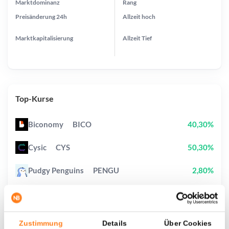
Marktdominanz
Rang
Preisänderung
24h
Allzeit
hoch
Marktkapitalisierung
Allzeit
Tief
Top-Kurse
Biconomy
BICO
40,30%
Cysic
CYS
50,30%
Pudgy Penguins
PENGU
2,80%
Lighter
LIT
1,50%
Canton
CC
1,70%
Zustimmung
Details
Über Cookies