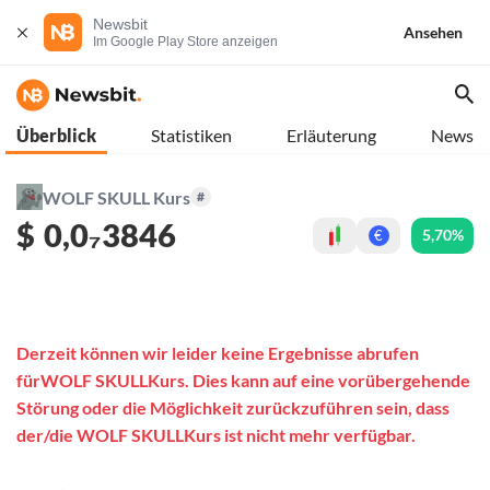
Newsbit
Ansehen
Im Google Play Store anzeigen
Überblick
Statistiken
Erläuterung
News
WOLF SKULL Kurs
#
$
0,0₇3846
5,70%
€
Derzeit können wir leider keine Ergebnisse abrufen
fürWOLF SKULLKurs. Dies kann auf eine vorübergehende
Störung oder die Möglichkeit zurückzuführen sein, dass
der/die WOLF SKULLKurs ist nicht mehr verfügbar.