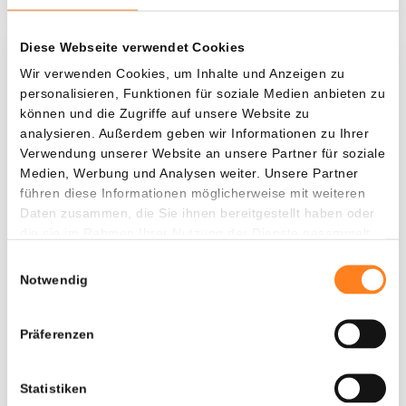
Diese Webseite verwendet Cookies
Was, wenn ich...?
Wir verwenden Cookies, um Inhalte und Anzeigen zu
personalisieren, Funktionen für soziale Medien anbieten zu
Zie hoeveel waarde je vandaag zou hebben als
können und die Zugriffe auf unsere Website zu
je dollar-cost averaging had toegepast op
analysieren. Außerdem geben wir Informationen zu Ihrer
Verwendung unserer Website an unsere Partner für soziale
verschillende cryptocurrencies.
Medien, Werbung und Analysen weiter. Unsere Partner
Hätte investiert
In
führen diese Informationen möglicherweise mit weiteren
Daten zusammen, die Sie ihnen bereitgestellt haben oder
$
die sie im Rahmen Ihrer Nutzung der Dienste gesammelt
haben.
Jede
Seit
Einwilligungsauswahl
Notwendig
Präferenzen
Gesamtwert
---
Statistiken