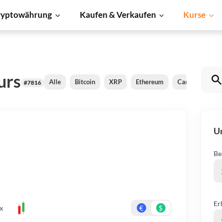
ryptowährung
Kaufen & Verkaufen
Kurse
urs
Alle
Bitcoin
XRP
Ethereum
Cardano
B
#7816
U
Be
Er
x
€
$