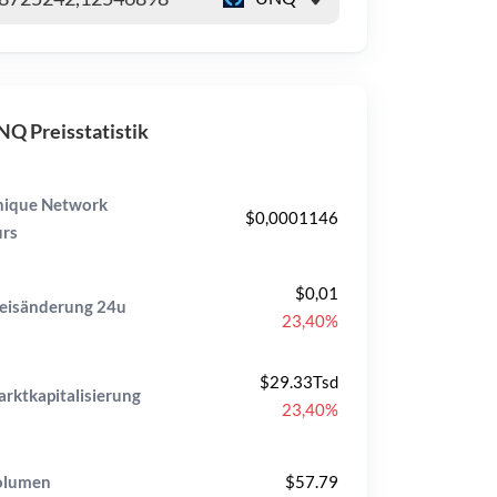
Q Preisstatistik
ique Network
$0,0001146
rs
$0,01
eisänderung
24u
23,40%
$29.33Tsd
rktkapitalisierung
23,40%
olumen
$57.79