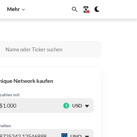
Mehr
NB
Dogecoin
Litecoin
Shiba Inu
Solana
nique Network kaufen
zahlen mit
$
halten