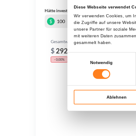
Diese Webseite verwendet C
Hätte investiert
In
Wir verwenden Cookies, um In
$
die Zugriffe auf unsere Webs
unsere Partner für soziale M
mit weiteren Daten zusammen, 
Gesamtwert
gesammelt haben.
$
292,23
Einwilligungsauswahl
- 0,00%
- $ 4.207,77
Notwendig
Ablehnen