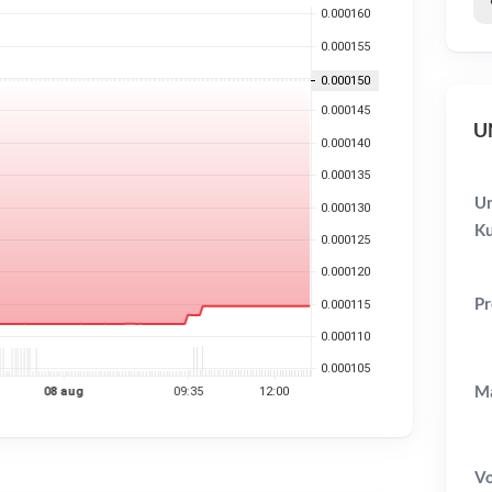
UN
Un
Ku
Pr
Ma
V