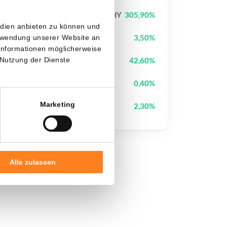
Jimothy The Raccoon
JIMOTHY
305,90%
edien anbieten zu können und
Pudgy Penguins
PENGU
3,50%
erwendung unserer Website an
 Informationen möglicherweise
StonkBroker
STONKBROKER
42,60%
 Nutzung der Dienste
Cysic
CYS
0,40%
Marketing
Sui
SUI
2,30%
Alle zulassen