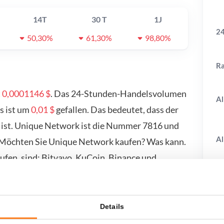
14T
30 T
1J
24
50,30%
61,30%
98,80%
R
t
0,0001146 $
. Das 24-Stunden-Handelsvolumen
Al
s ist um
0,01 $
gefallen. Das bedeutet, dass der
 ist. Unique Network ist die Nummer 7816 und
Al
. Möchten Sie Unique Network kaufen? Was kann.
fen, sind: Bitvavo, KuCoin, Binance und
unserer Kauf-/Verkaufsseite.
Details
T
wenn ich...?