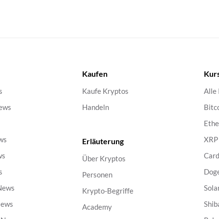
Kaufen
Kur
s
Kaufe Kryptos
Alle
ews
Handeln
Bitc
s
Eth
ws
XRP
Erläuterung
ws
Car
Über Kryptos
s
Dog
Personen
 News
Sola
Krypto-Begriffe
News
Shib
Academy