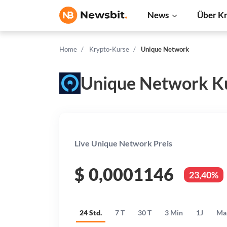
News
Über K
Home
Krypto-Kurse
Unique Network
Unique Network K
Live Unique Network Preis
$
0,0001146
23,40%
24 Std.
7 T
30 T
3 Min
1J
Ma