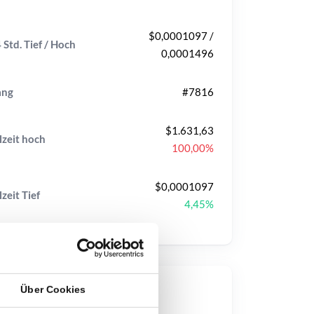
$0,0001097 /
 Std. Tief / Hoch
0,0001496
ang
#7816
$1.631,63
lzeit
hoch
100,00%
$0,0001097
lzeit
Tief
4,45%
Über Cookies
op-Kurse