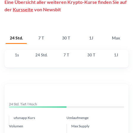
Eine Übersicht aller weiteren Krypto-Kurse finden Sie auf
der
Kursseite
von Newsbit
24 Std.
7 T
30 T
1J
Max
1s
24 Std.
7 T
30 T
1J
24 Std. Tief / Hoch
ufunapp Kurs
Umlaufmenge
Volumen
Max Supply