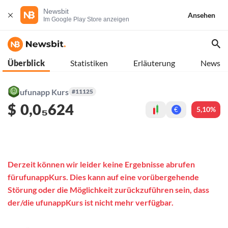
Newsbit
Ansehen
Im Google Play Store anzeigen
Überblick
Statistiken
Erläuterung
News
ufunapp Kurs
#11125
$
0,0₅624
5,10%
€
Derzeit können wir leider keine Ergebnisse abrufen
fürufunappKurs. Dies kann auf eine vorübergehende
Störung oder die Möglichkeit zurückzuführen sein, dass
der/die ufunappKurs ist nicht mehr verfügbar.