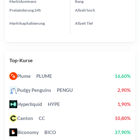
Marktdominanz
Rang
Preisänderung
24h
Allzeit
hoch
Marktkapitalisierung
Allzeit
Tief
Top-Kurse
Plume
PLUME
16,60%
Pudgy Penguins
PENGU
2,90%
Hyperliquid
HYPE
1,90%
Canton
CC
10,80%
Biconomy
BICO
37,90%