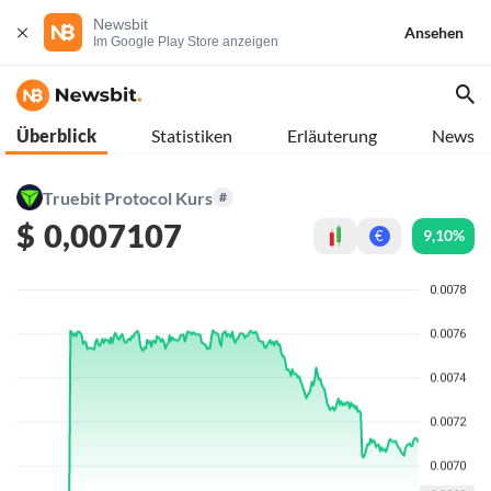
Newsbit
Ansehen
Im Google Play Store anzeigen
Überblick
Statistiken
Erläuterung
News
Truebit Protocol Kurs
#
$
0,007107
9,10%
€