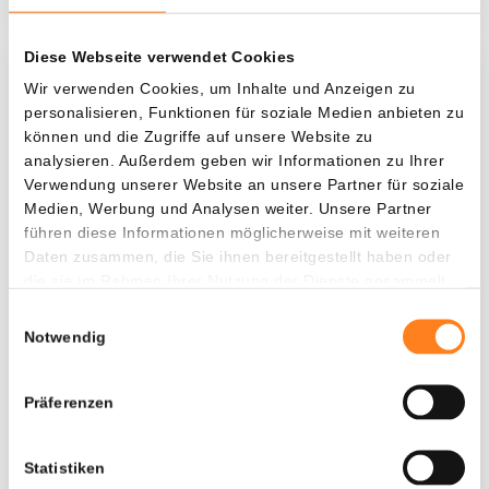
Diese Webseite verwendet Cookies
Was, wenn ich...?
Wir verwenden Cookies, um Inhalte und Anzeigen zu
personalisieren, Funktionen für soziale Medien anbieten zu
Zie hoeveel waarde je vandaag zou hebben als
können und die Zugriffe auf unsere Website zu
je dollar-cost averaging had toegepast op
analysieren. Außerdem geben wir Informationen zu Ihrer
Verwendung unserer Website an unsere Partner für soziale
verschillende cryptocurrencies.
Medien, Werbung und Analysen weiter. Unsere Partner
Hätte investiert
In
führen diese Informationen möglicherweise mit weiteren
Daten zusammen, die Sie ihnen bereitgestellt haben oder
$
die sie im Rahmen Ihrer Nutzung der Dienste gesammelt
haben.
Jede
Seit
Einwilligungsauswahl
Notwendig
Präferenzen
Gesamtwert
$
6.969.826.731,66
Statistiken
+ 124.461.091,64%
+ $ 6.969.821.131,66