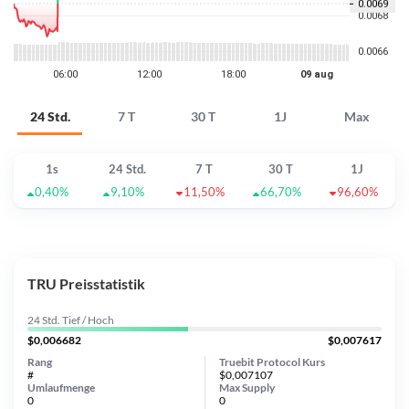
24 Std.
7 T
30 T
1J
Max
1s
24 Std.
7 T
30 T
1J
0,40%
9,10%
11,50%
66,70%
96,60%
TRU Preisstatistik
24 Std. Tief / Hoch
$0,006682
$0,007617
Rang
Truebit Protocol Kurs
#
$0,007107
Umlaufmenge
Max Supply
0
0