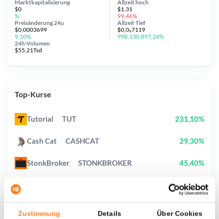
Marktkapitalisierung
Allzeit
hoch
$0
$1,31
%
99,46%
Preisänderung
24u
Allzeit
Tief
$0,0003699
$0,0₉7119
9,10%
998.330.897,24%
24h-Volumen
$55.21Tsd
Top-Kurse
Tutorial
TUT
231,10%
Cash Cat
CASHCAT
29,30%
StonkBroker
STONKBROKER
45,40%
Ethereum
ETH
0,10%
Pump.fun
PUMP
8,00%
Zustimmung
Details
Über Cookies