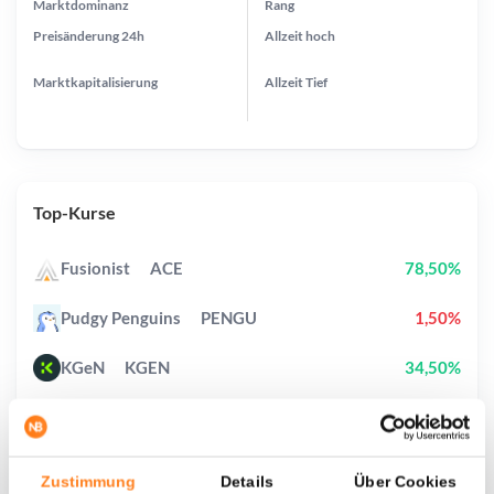
Marktdominanz
Rang
Preisänderung
24h
Allzeit
hoch
Marktkapitalisierung
Allzeit
Tief
Top-Kurse
Fusionist
ACE
78,50%
Pudgy Penguins
PENGU
1,50%
KGeN
KGEN
34,50%
Bonk
BONK
9,30%
Cash Cat
CASHCAT
21,00%
Zustimmung
Details
Über Cookies