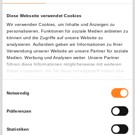
Diese Webseite verwendet Cookies
Was, wenn ich...?
Wir verwenden Cookies, um Inhalte und Anzeigen zu
personalisieren, Funktionen für soziale Medien anbieten zu
Zie hoeveel waarde je vandaag zou hebben als
können und die Zugriffe auf unsere Website zu
je dollar-cost averaging had toegepast op
analysieren. Außerdem geben wir Informationen zu Ihrer
Verwendung unserer Website an unsere Partner für soziale
verschillende cryptocurrencies.
Medien, Werbung und Analysen weiter. Unsere Partner
Hätte investiert
In
führen diese Informationen möglicherweise mit weiteren
Daten zusammen, die Sie ihnen bereitgestellt haben oder
$
die sie im Rahmen Ihrer Nutzung der Dienste gesammelt
haben.
Jede
Seit
Einwilligungsauswahl
Notwendig
Präferenzen
Gesamtwert
---
Statistiken