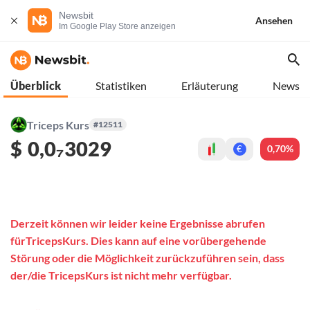
Newsbit
Ansehen
Im Google Play Store anzeigen
Überblick
Statistiken
Erläuterung
News
Triceps Kurs
#12511
$
0,0₇3029
0,70%
€
Derzeit können wir leider keine Ergebnisse abrufen
fürTricepsKurs. Dies kann auf eine vorübergehende
Störung oder die Möglichkeit zurückzuführen sein, dass
der/die TricepsKurs ist nicht mehr verfügbar.