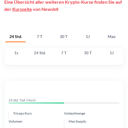
Eine Übersicht aller weiteren Krypto-Kurse finden Sie auf
der
Kursseite
von Newsbit
24 Std.
7 T
30 T
1J
Max
1s
24 Std.
7 T
30 T
1J
24 Std. Tief / Hoch
Triceps Kurs
Umlaufmenge
Volumen
Max Supply