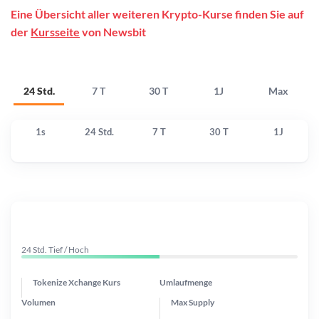
Eine Übersicht aller weiteren Krypto-Kurse finden Sie auf
der
Kursseite
von Newsbit
24 Std.
7 T
30 T
1J
Max
1s
24 Std.
7 T
30 T
1J
24 Std. Tief / Hoch
Tokenize Xchange Kurs
Umlaufmenge
Volumen
Max Supply