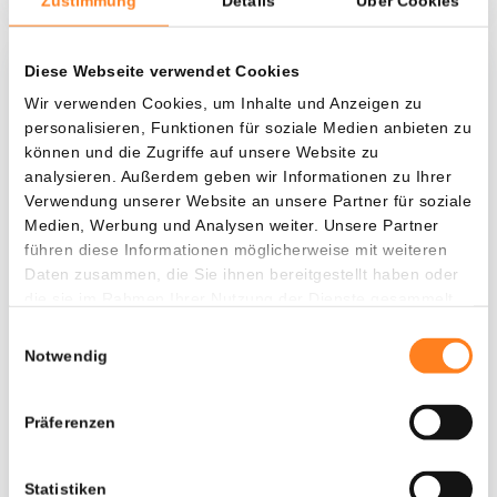
Zustimmung
Details
Über Cookies
Diese Webseite verwendet Cookies
Was, wenn ich...?
Wir verwenden Cookies, um Inhalte und Anzeigen zu
personalisieren, Funktionen für soziale Medien anbieten zu
Zie hoeveel waarde je vandaag zou hebben als
können und die Zugriffe auf unsere Website zu
je dollar-cost averaging had toegepast op
analysieren. Außerdem geben wir Informationen zu Ihrer
verschillende cryptocurrencies.
Verwendung unserer Website an unsere Partner für soziale
Medien, Werbung und Analysen weiter. Unsere Partner
Hätte investiert
In
führen diese Informationen möglicherweise mit weiteren
$
Daten zusammen, die Sie ihnen bereitgestellt haben oder
die sie im Rahmen Ihrer Nutzung der Dienste gesammelt
Jede
Seit
haben.
Einwilligungsauswahl
Notwendig
Präferenzen
Gesamtwert
$
218,70
- 0,00%
- $ 5.381,30
Statistiken