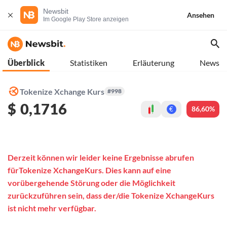
Newsbit
Ansehen
Im Google Play Store anzeigen
Überblick
Statistiken
Erläuterung
News
Tokenize Xchange Kurs
#998
$
0,1716
86,60%
€
Derzeit können wir leider keine Ergebnisse abrufen
fürTokenize XchangeKurs. Dies kann auf eine
vorübergehende Störung oder die Möglichkeit
zurückzuführen sein, dass der/die Tokenize XchangeKurs
ist nicht mehr verfügbar.