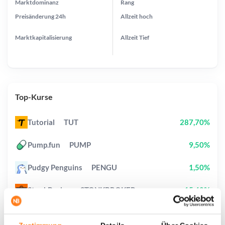
Marktdominanz
Rang
Preisänderung
24h
Allzeit
hoch
Marktkapitalisierung
Allzeit
Tief
Top-Kurse
Tutorial
TUT
287,70%
Pump.fun
PUMP
9,50%
Pudgy Penguins
PENGU
1,50%
StonkBroker
STONKBROKER
15,40%
Pi Network
PI
2,10%