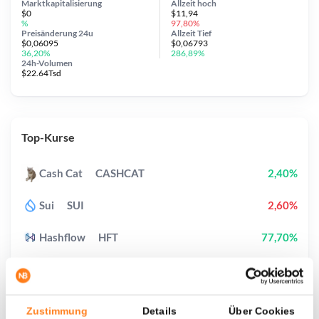
Marktkapitalisierung
Allzeit
hoch
$0
$11,94
%
97,80%
Preisänderung
24u
Allzeit
Tief
$0,06095
$0,06793
36,20%
286,89%
24h-Volumen
$22.64Tsd
Top-Kurse
Cash Cat
CASHCAT
2,40%
Sui
SUI
2,60%
Hashflow
HFT
77,70%
Pudgy Penguins
PENGU
1,60%
Bitcoin
BTC
0,50%
Zustimmung
Details
Über Cookies