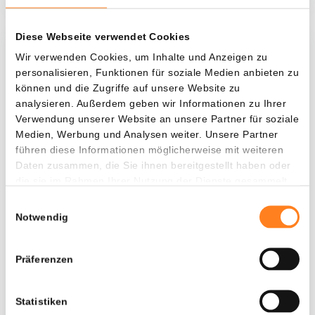
Diese Webseite verwendet Cookies
Was, wenn ich...?
Wir verwenden Cookies, um Inhalte und Anzeigen zu
personalisieren, Funktionen für soziale Medien anbieten zu
Zie hoeveel waarde je vandaag zou hebben als
können und die Zugriffe auf unsere Website zu
je dollar-cost averaging had toegepast op
analysieren. Außerdem geben wir Informationen zu Ihrer
Verwendung unserer Website an unsere Partner für soziale
verschillende cryptocurrencies.
Medien, Werbung und Analysen weiter. Unsere Partner
Hätte investiert
In
führen diese Informationen möglicherweise mit weiteren
Daten zusammen, die Sie ihnen bereitgestellt haben oder
$
die sie im Rahmen Ihrer Nutzung der Dienste gesammelt
haben.
Jede
Seit
Einwilligungsauswahl
Notwendig
Präferenzen
Gesamtwert
$
1.256,42
Statistiken
- 0,00%
- $ 243,58