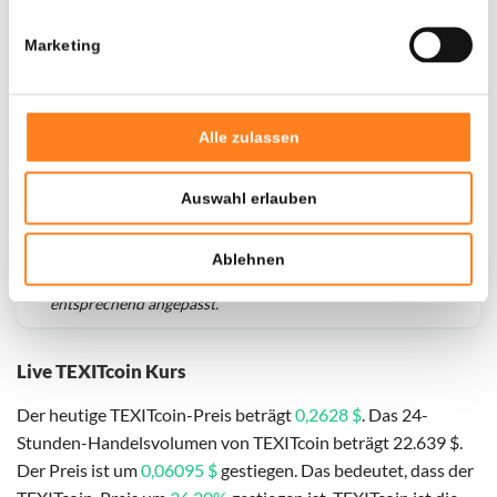
Marketing
Alle zulassen
Auswahl erlauben
Für
TEXITcoin
haben wir historische Daten seit
01-06-
Ablehnen
2025
, das hypothetische erste Investitionsdatum wurde
entsprechend angepasst.
Live TEXITcoin Kurs
Der heutige TEXITcoin-Preis beträgt
0,2628 $
. Das 24-
Stunden-Handelsvolumen von TEXITcoin beträgt 22.639 $.
Der Preis ist um
0,06095 $
gestiegen. Das bedeutet, dass der