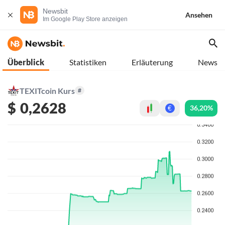
Newsbit
Ansehen
Im Google Play Store anzeigen
Überblick
Statistiken
Erläuterung
News
TEXITcoin Kurs
#
$
0,2628
36,20%
€