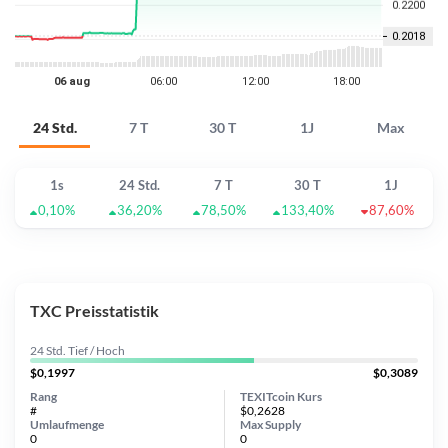
24 Std.
7 T
30 T
1J
Max
1s
24 Std.
7 T
30 T
1J
0,10%
36,20%
78,50%
133,40%
87,60%
TXC Preisstatistik
24 Std. Tief / Hoch
$0,1997
$0,3089
Rang
TEXITcoin Kurs
#
$0,2628
Umlaufmenge
Max Supply
0
0