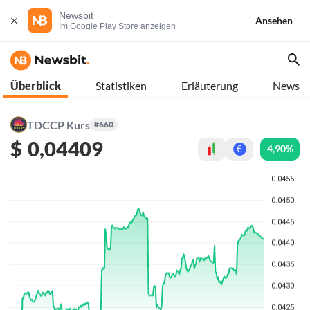
Newsbit
Ansehen
Im Google Play Store anzeigen
Überblick
Statistiken
Erläuterung
News
TDCCP Kurs
#660
$
0,04409
4,90%
€