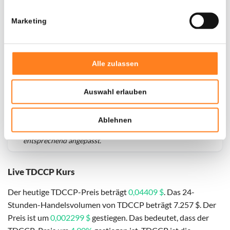
Marketing
Alle zulassen
Auswahl erlauben
Für
TDCCP
haben wir historische Daten seit
01-06-2025
,
Ablehnen
das hypothetische erste Investitionsdatum wurde
entsprechend angepasst.
Live TDCCP Kurs
Der heutige TDCCP-Preis beträgt
0,04409 $
. Das 24-
Stunden-Handelsvolumen von TDCCP beträgt 7.257 $. Der
Preis ist um
0,002299 $
gestiegen. Das bedeutet, dass der