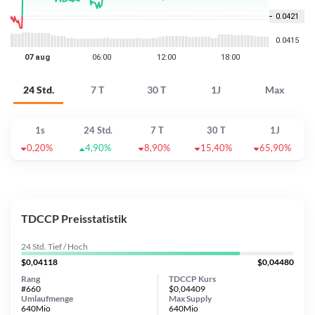
24 Std.
7 T
30 T
1J
Max
1s
24 Std.
7 T
30 T
1J
0,20%
4,90%
8,90%
15,40%
65,90%
TDCCP Preisstatistik
24 Std. Tief / Hoch
$0,04118
$0,04480
Rang
TDCCP Kurs
#660
$0,04409
Umlaufmenge
Max Supply
640Mio
640Mio