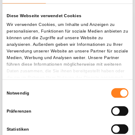
Diese Webseite verwendet Cookies
Was, wenn ich...?
Wir verwenden Cookies, um Inhalte und Anzeigen zu
personalisieren, Funktionen für soziale Medien anbieten zu
Zie hoeveel waarde je vandaag zou hebben als
können und die Zugriffe auf unsere Website zu
je dollar-cost averaging had toegepast op
analysieren. Außerdem geben wir Informationen zu Ihrer
Verwendung unserer Website an unsere Partner für soziale
verschillende cryptocurrencies.
Medien, Werbung und Analysen weiter. Unsere Partner
Hätte investiert
In
führen diese Informationen möglicherweise mit weiteren
Daten zusammen, die Sie ihnen bereitgestellt haben oder
$
die sie im Rahmen Ihrer Nutzung der Dienste gesammelt
haben.
Jede
Seit
Einwilligungsauswahl
Notwendig
Präferenzen
Gesamtwert
$
629,72
Statistiken
- 0,00%
- $ 870,28