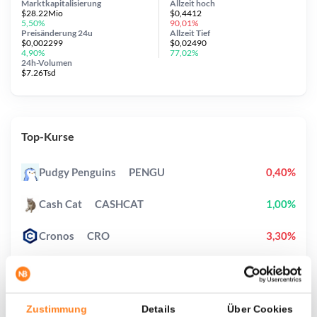
Marktkapitalisierung
Allzeit
hoch
$28.22Mio
$0,4412
5,50%
90,01%
Preisänderung
24u
Allzeit
Tief
$0,002299
$0,02490
4,90%
77,02%
24h-Volumen
$7.26Tsd
Top-Kurse
Pudgy Penguins
PENGU
0,40%
Cash Cat
CASHCAT
1,00%
Cronos
CRO
3,30%
Ondo
ONDO
5,00%
StonkBroker
STONKBROKER
12,40%
Zustimmung
Details
Über Cookies