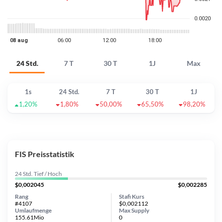
24 Std.
7 T
30 T
1J
Max
1s
24 Std.
7 T
30 T
1J
1,20%
1,80%
50,00%
65,50%
98,20%
FIS Preisstatistik
24 Std. Tief / Hoch
$0,002045
$0,002285
Rang
Stafi Kurs
#4107
$0,002112
Umlaufmenge
Max Supply
155.61Mio
0