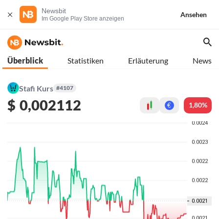
Newsbit
Ansehen
Im Google Play Store anzeigen
Überblick
Statistiken
Erläuterung
News
Stafi Kurs
#4107
$
0,002112
1,80%
€