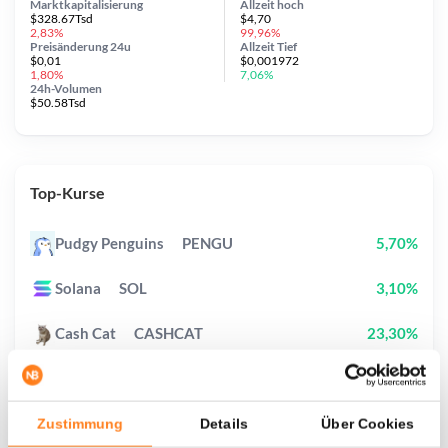
Marktkapitalisierung
Allzeit
hoch
$328.67Tsd
$4,70
2,83%
99,96%
Preisänderung
24u
Allzeit
Tief
$0,01
$0,001972
1,80%
7,06%
24h-Volumen
$50.58Tsd
Top-Kurse
Pudgy Penguins
PENGU
5,70%
Solana
SOL
3,10%
Cash Cat
CASHCAT
23,30%
Fake World Assets
FWA
149,10%
Bitcoin
BTC
0,00%
Zustimmung
Details
Über Cookies