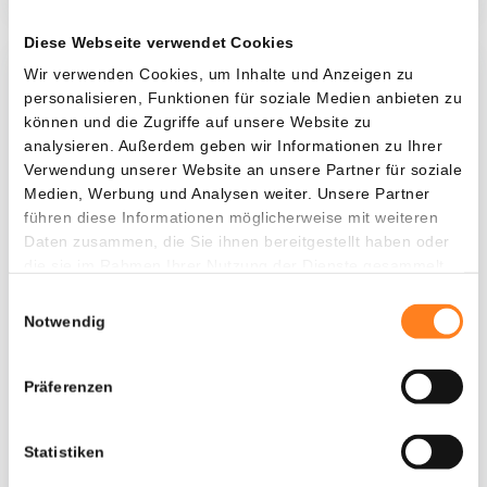
Diese Webseite verwendet Cookies
Wir verwenden Cookies, um Inhalte und Anzeigen zu
Was, wenn ich...?
personalisieren, Funktionen für soziale Medien anbieten zu
können und die Zugriffe auf unsere Website zu
Zie hoeveel waarde je vandaag zou hebben als
analysieren. Außerdem geben wir Informationen zu Ihrer
je dollar-cost averaging had toegepast op
Verwendung unserer Website an unsere Partner für soziale
verschillende cryptocurrencies.
Medien, Werbung und Analysen weiter. Unsere Partner
führen diese Informationen möglicherweise mit weiteren
Hätte investiert
In
Daten zusammen, die Sie ihnen bereitgestellt haben oder
die sie im Rahmen Ihrer Nutzung der Dienste gesammelt
$
haben.
Einwilligungsauswahl
Jede
Seit
Notwendig
Präferenzen
Gesamtwert
$
197,97
Statistiken
- 0,00%
- $ 5.402,03