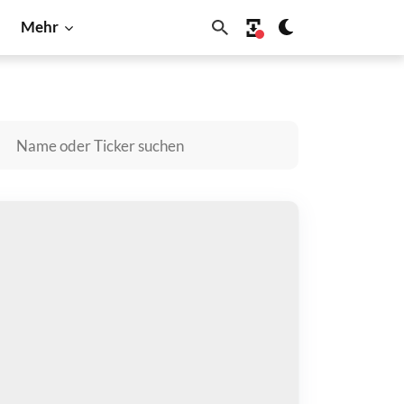
Mehr
Dogecoin
Litecoin
Shiba Inu
Solana
PACE TROLL kaufen
zahlen mit
$
halten