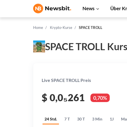
News
Über K
Home
Krypto-Kurse
SPACE TROLL
SPACE TROLL Kur
Live SPACE TROLL Preis
$
0,0₅261
0,70%
24 Std.
7 T
30 T
3 Min
1J
Ma