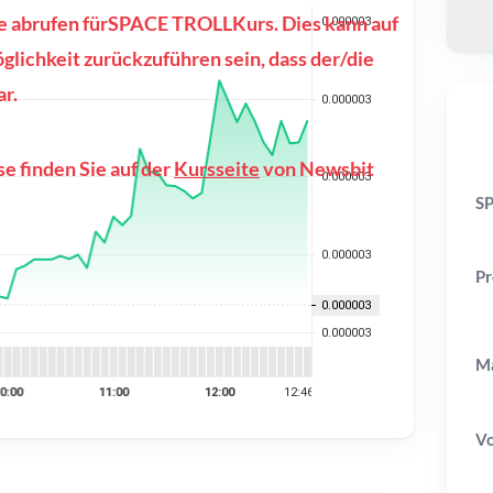
se abrufen fürSPACE TROLLKurs. Dies kann auf
lichkeit zurückzuführen sein, dass der/die
r.
e finden Sie auf der
Kursseite
von Newsbit
SP
Pr
Ma
V