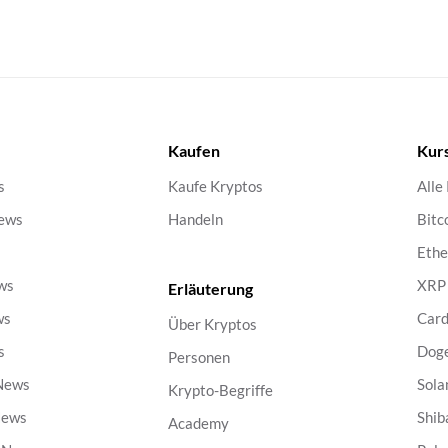
Kaufen
Kur
s
Kaufe Kryptos
Alle
ews
Handeln
Bitc
s
Eth
ws
XRP
Erläuterung
ws
Car
Über Kryptos
s
Dog
Personen
 News
Sola
Krypto-Begriffe
News
Shib
Academy