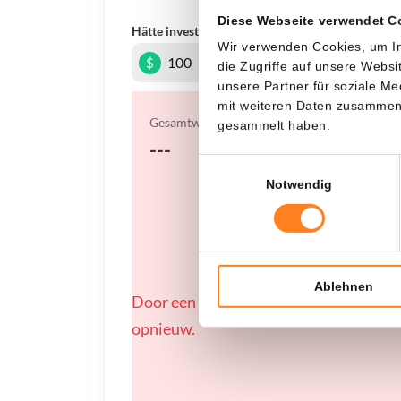
Diese Webseite verwendet C
Hätte investiert
In
Wir verwenden Cookies, um In
$
die Zugriffe auf unsere Webs
unsere Partner für soziale M
mit weiteren Daten zusammen, 
Gesamtwert
gesammelt haben.
---
Einwilligungsauswahl
Notwendig
Ablehnen
Door een fout konden er geen gegevens
opnieuw.