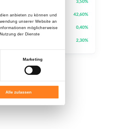
Pudgy Penguins
PENGU
3,50%
StonkBroker
STONKBROKER
42,60%
edien anbieten zu können und
erwendung unserer Website an
Cysic
CYS
0,40%
 Informationen möglicherweise
 Nutzung der Dienste
Sui
SUI
2,30%
Marketing
Alle zulassen