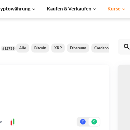
ryptowährung
Kaufen & Verkaufen
Kurse
s
Alle
Bitcoin
XRP
Ethereum
Cardano
BNB
#12759
S
Be
Er
x
€
$