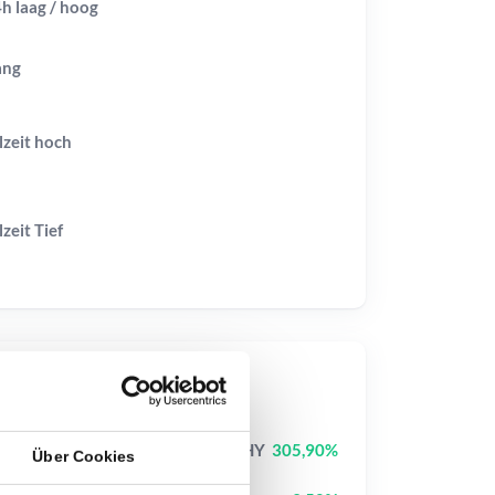
h laag / hoog
ang
lzeit
hoch
lzeit
Tief
op-Kurse
Jimothy The Raccoon
JIMOTHY
305,90%
Über Cookies