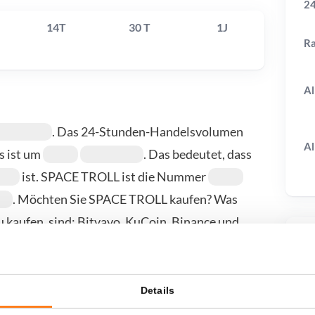
24
14T
30 T
1J
R
Al
. Das 24-Stunden-Handelsvolumen
Al
is ist um
. Das bedeutet, dass
ist. SPACE TROLL ist die Nummer
. Möchten Sie SPACE TROLL kaufen? Was
 kaufen, sind: Bitvavo, KuCoin, Binance und
unserer Kauf-/Verkaufsseite.
T
Details
wenn ich...?