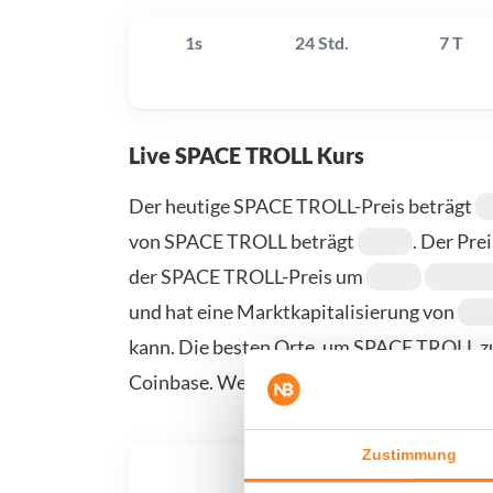
1s
24 Std.
7 T
Live SPACE TROLL Kurs
Der heutige SPACE TROLL-Preis beträgt
von SPACE TROLL beträgt
. Der Pre
der SPACE TROLL-Preis um
und hat eine Marktkapitalisierung von
kann. Die besten Orte, um SPACE TROLL zu
Coinbase. Weitere Anbieter finden Sie auf 
Zustimmung
Was, 