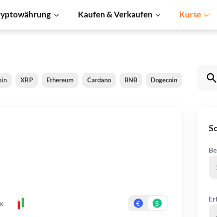
ryptowährung
Kaufen & Verkaufen
Kurse
oin
XRP
Ethereum
Cardano
BNB
Dogecoin
Litecoin
So
Be
Er
x
€
$