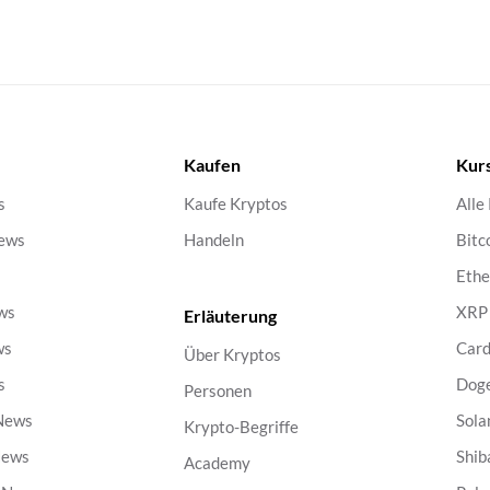
Kaufen
Kur
s
Kaufe Kryptos
Alle
ews
Handeln
Bitc
s
Eth
ws
XRP
Erläuterung
ws
Car
Über Kryptos
s
Dog
Personen
 News
Sola
Krypto-Begriffe
News
Shib
Academy