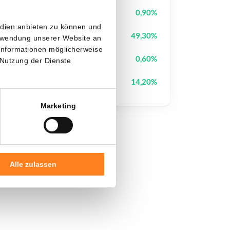
Pudgy Penguins
PENGU
0,90%
edien anbieten zu können und
IoTeX
IOTX
49,30%
erwendung unserer Website an
 Informationen möglicherweise
Pi Network
PI
0,60%
 Nutzung der Dienste
Cash Cat
CASHCAT
14,20%
Marketing
Alle zulassen