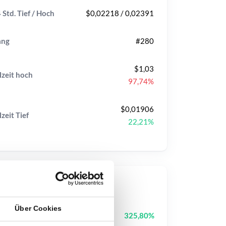
 Std. Tief / Hoch
$0,02218 / 0,02391
ang
#280
$1,03
lzeit
hoch
97,74%
$0,01906
lzeit
Tief
22,21%
op-Kurse
Über Cookies
Tutorial
TUT
325,80%