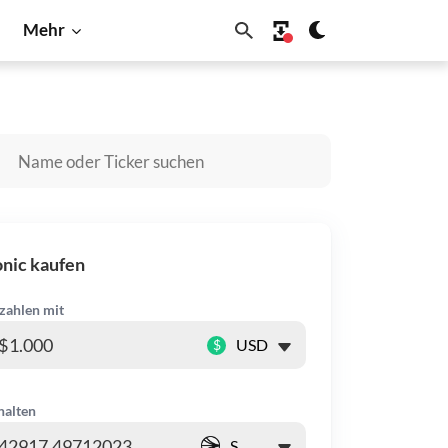
Mehr
Shiba Inu
Solana
nic kaufen
zahlen mit
$
halten