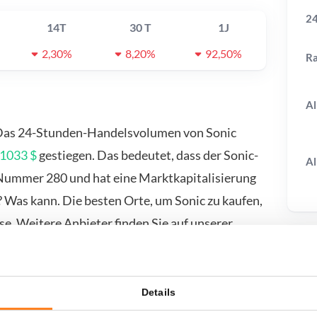
24
14T
30 T
1J
2,30%
8,20%
92,50%
R
Al
 Das 24-Stunden-Handelsvolumen von Sonic
1033 $
gestiegen. Das bedeutet, dass der Sonic-
Al
ie Nummer 280 und hat eine Marktkapitalisierung
 Was kann. Die besten Orte, um Sonic zu kaufen,
e. Weitere Anbieter finden Sie auf unserer
T
Details
wenn ich...?