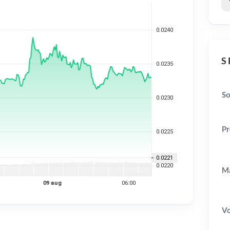
S 
So
Pr
Ma
V