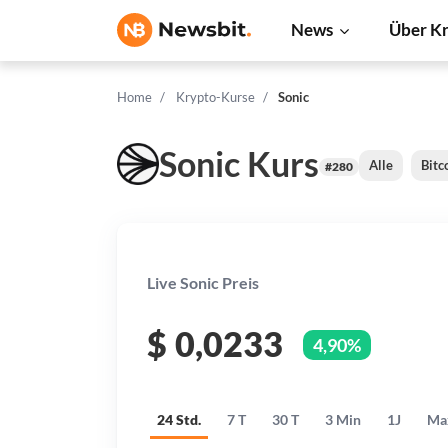
News
Über K
Home
Krypto-Kurse
Sonic
Sonic Kurs
Alle
Bitc
#280
Live Sonic Preis
$
0,0233
4,90%
24 Std.
7 T
30 T
3 Min
1J
Ma