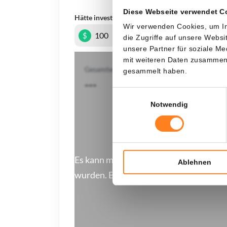
Diese Webseite verwendet C
Hätte investiert
In
Wir verwenden Cookies, um In
$
die Zugriffe auf unsere Webs
unsere Partner für soziale M
mit weiteren Daten zusammen, 
Gesamtwert
gesammelt haben.
---
Einwilligungsauswahl
Notwendig
Es kann manchmal einen Moment dauern
Ablehnen
wurden. Bitte haben Sie einen Augenbl