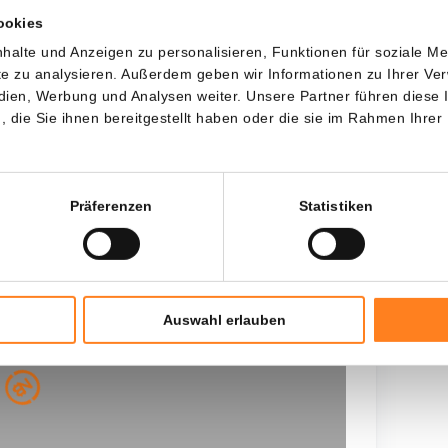
ookies
Jede
Seit
halte und Anzeigen zu personalisieren, Funktionen für soziale M
ite zu analysieren. Außerdem geben wir Informationen zu Ihrer V
edien, Werbung und Analysen weiter. Unsere Partner führen diese
die Sie ihnen bereitgestellt haben oder die sie im Rahmen Ihrer
Gesamtinvestition
---
Präferenzen
Statistiken
, bis die historischen Daten abgerufen
Auswahl erlauben
ick Geduld.