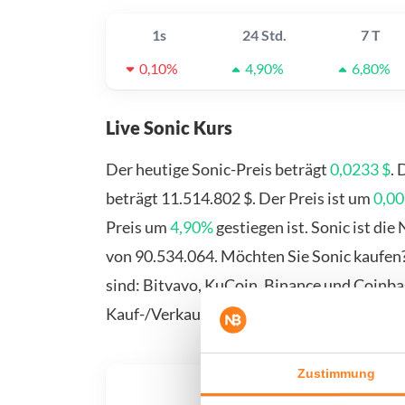
1s
24 Std.
7 T
0,10%
4,90%
6,80%
Live Sonic Kurs
Der heutige Sonic-Preis beträgt
0,0233 $
.
beträgt 11.514.802 $. Der Preis ist um
0,00
Preis um
4,90%
gestiegen ist. Sonic ist d
von 90.534.064. Möchten Sie Sonic kaufen?
sind: Bitvavo, KuCoin, Binance und Coinbas
Kauf-/Verkaufsseite.
Zustimmung
Was, 