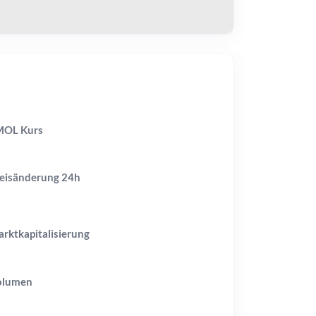
MOL Kurs
eisänderung
24h
rktkapitalisierung
olumen