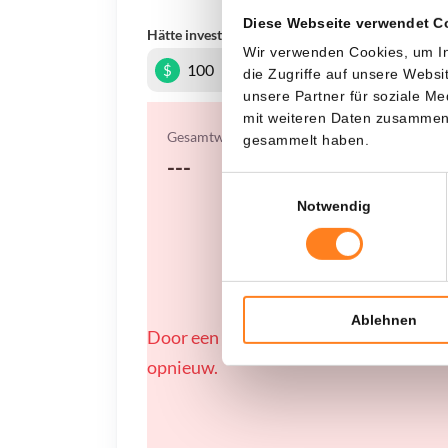
Diese Webseite verwendet C
Hätte investiert
In
Wir verwenden Cookies, um In
$
die Zugriffe auf unsere Webs
unsere Partner für soziale M
mit weiteren Daten zusammen, 
Gesamtwert
gesammelt haben.
---
Einwilligungsauswahl
Notwendig
Ablehnen
Door een fout konden er geen gegevens
opnieuw.