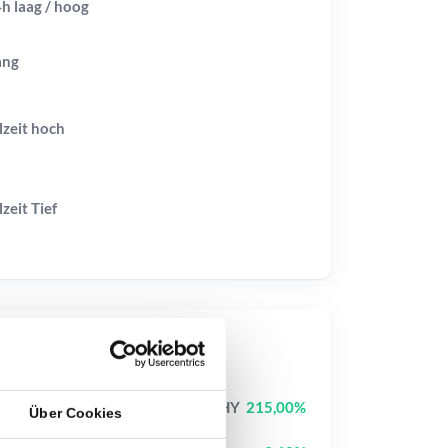
h laag / hoog
ang
lzeit
hoch
lzeit
Tief
op-Kurse
Jimothy The Raccoon
JIMOTHY
215,00%
Über Cookies