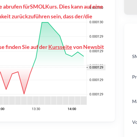
se abrufen fürSMOLKurs. Dies kann auf eine
eit zurückzuführen sein, dass der/die
e finden Sie auf der
Kursseite
von Newsbit
S
Pr
Ma
V