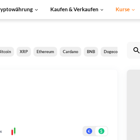
ryptowährung
Kaufen & Verkaufen
Kurse
itcoin
XRP
Ethereum
Cardano
BNB
Dogecoin
Litec
S
Be
Er
x
€
$