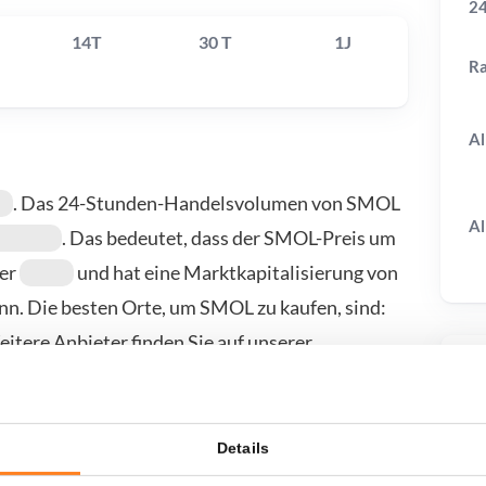
24
14T
30 T
1J
R
Al
. Das 24-Stunden-Handelsvolumen von SMOL
Al
. Das bedeutet, dass der SMOL-Preis um
mer
und hat eine Marktkapitalisierung von
n. Die besten Orte, um SMOL zu kaufen, sind:
itere Anbieter finden Sie auf unserer
T
Details
wenn ich...?