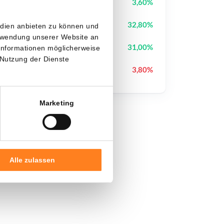
Pudgy Penguins
PENGU
3,60%
StonkBroker
STONKBROKER
32,80%
edien anbieten zu können und
erwendung unserer Website an
Pons
PONS
31,00%
 Informationen möglicherweise
 Nutzung der Dienste
Hyperliquid
HYPE
3,80%
Marketing
Alle zulassen