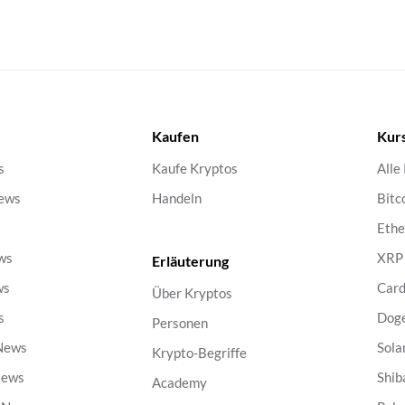
Kaufen
Kur
s
Kaufe Kryptos
Alle
ews
Handeln
Bitc
s
Eth
ws
XRP
Erläuterung
ws
Car
Über Kryptos
s
Dog
Personen
 News
Sola
Krypto-Begriffe
News
Shib
Academy