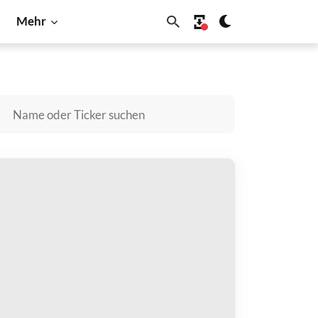
Mehr
oin
Shiba Inu
Solana
MOL kaufen
zahlen mit
$
halten