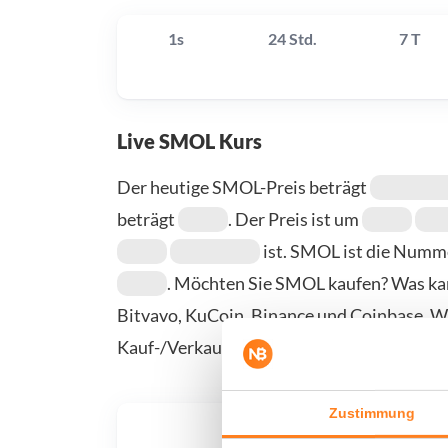
1s
24 Std.
7 T
Live SMOL Kurs
Der heutige SMOL-Preis beträgt
beträgt
. Der Preis ist um
ist. SMOL ist die Num
. Möchten Sie SMOL kaufen? Was kan
Bitvavo, KuCoin, Binance und Coinbase. We
Kauf-/Verkaufsseite.
Zustimmung
Was, 