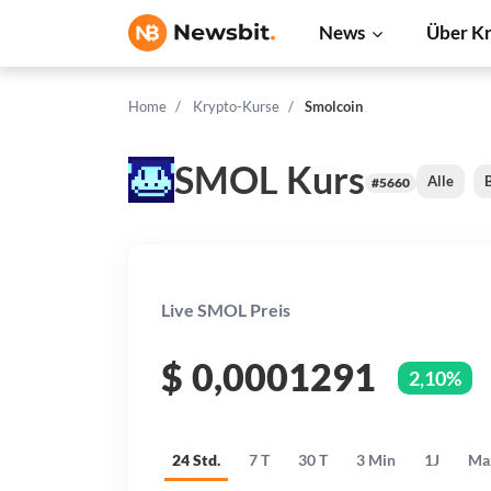
News
Über K
Home
Krypto-Kurse
Smolcoin
SMOL Kurs
Alle
B
#5660
Live SMOL Preis
$
0,0001291
2,10%
24 Std.
7 T
30 T
3 Min
1J
Ma