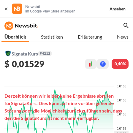
Newsbit
Ansehen
Im Google Play Store anzeigen
Überblick
Statistiken
Erläuterung
News
Signata Kurs
#4212
$
0,01529
0,40%
€
Derzeit können wir leider keine Ergebnisse abrufen
fürSignataKurs. Dies kann auf eine vorübergehende
Störung oder die Möglichkeit zurückzuführen sein, dass
der/die SignataKurs ist nicht mehr verfügbar.