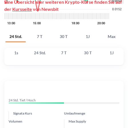
Eine Übersicht aller weiteren Krypto-Kurse finden Sie auf
der
Kursseite
von Newsbit
24 Std.
7 T
30 T
1J
Max
1s
24 Std.
7 T
30 T
1J
24 Std. Tief / Hoch
Signata Kurs
Umlaufmenge
Volumen
Max Supply