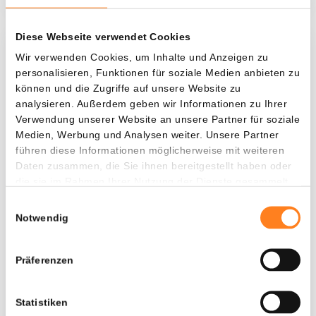
Diese Webseite verwendet Cookies
Was, wenn ich...?
Wir verwenden Cookies, um Inhalte und Anzeigen zu
personalisieren, Funktionen für soziale Medien anbieten zu
Zie hoeveel waarde je vandaag zou hebben als
können und die Zugriffe auf unsere Website zu
je dollar-cost averaging had toegepast op
analysieren. Außerdem geben wir Informationen zu Ihrer
Verwendung unserer Website an unsere Partner für soziale
verschillende cryptocurrencies.
Medien, Werbung und Analysen weiter. Unsere Partner
Hätte investiert
In
führen diese Informationen möglicherweise mit weiteren
Daten zusammen, die Sie ihnen bereitgestellt haben oder
$
die sie im Rahmen Ihrer Nutzung der Dienste gesammelt
haben.
Jede
Seit
Einwilligungsauswahl
Notwendig
Präferenzen
Gesamtwert
---
Statistiken