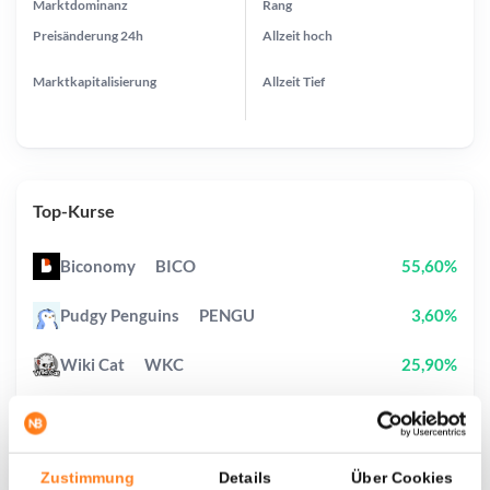
Marktdominanz
Rang
Preisänderung
24h
Allzeit
hoch
Marktkapitalisierung
Allzeit
Tief
Top-Kurse
Biconomy
BICO
55,60%
Pudgy Penguins
PENGU
3,60%
Wiki Cat
WKC
25,90%
Kaspa
KAS
3,90%
Pi Network
PI
2,30%
Zustimmung
Details
Über Cookies