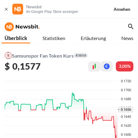
Newsbit
Ansehen
Im Google Play Store anzeigen
Überblick
Statistiken
Erläuterung
News
Samsunspor Fan Token Kurs
#3858
$
0,1577
3,00%
€