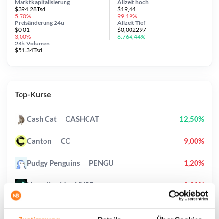
Marktkapitalisierung
Allzeit
hoch
$394.28Tsd
$19,44
5,70%
99,19%
Preisänderung
24u
Allzeit
Tief
$0,01
$0,002297
3,00%
6.764,44%
24h-Volumen
$51.34Tsd
Top-Kurse
Cash Cat
CASHCAT
12,50%
Canton
CC
9,00%
Pudgy Penguins
PENGU
1,20%
Hyperliquid
HYPE
2,90%
Sui
SUI
2,70%