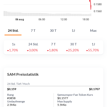
24 Std.
7 T
30 T
1J
Max
1s
24 Std.
7 T
30 T
1J
1,70%
3,00%
1,80%
25,20%
55,70%
SAM Preisstatistik
24 Std. Tief / Hoch
$0,159
$0,1707
Rang
Samsunspor Fan Token Kurs
#3858
$0,1577
Umlaufmenge
Max Supply
2.5Mio
5.5Mio