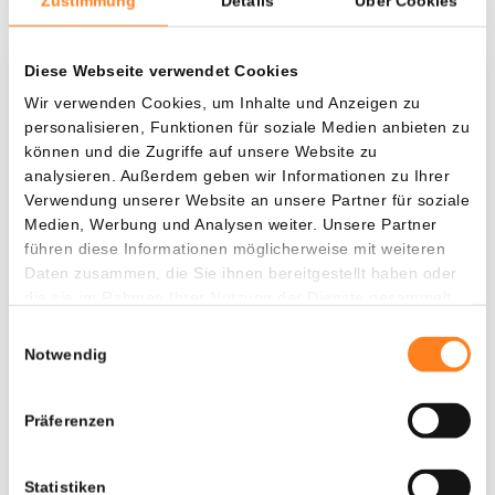
Zustimmung
Details
Über Cookies
Diese Webseite verwendet Cookies
Was, wenn ich...?
Wir verwenden Cookies, um Inhalte und Anzeigen zu
personalisieren, Funktionen für soziale Medien anbieten zu
Zie hoeveel waarde je vandaag zou hebben als
können und die Zugriffe auf unsere Website zu
je dollar-cost averaging had toegepast op
analysieren. Außerdem geben wir Informationen zu Ihrer
verschillende cryptocurrencies.
Verwendung unserer Website an unsere Partner für soziale
Medien, Werbung und Analysen weiter. Unsere Partner
Hätte investiert
In
führen diese Informationen möglicherweise mit weiteren
$
Daten zusammen, die Sie ihnen bereitgestellt haben oder
die sie im Rahmen Ihrer Nutzung der Dienste gesammelt
Jede
Seit
haben.
Einwilligungsauswahl
Notwendig
Präferenzen
Gesamtwert
$
1.890,27
- 0,00%
- $ 3.709,73
Statistiken