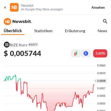
Newsbit
Ansehen
Im Google Play Store anzeigen
Überblick
Statistiken
Erläuterung
News
RIZE Kurs
#1077
$
0,005744
5,60%
€