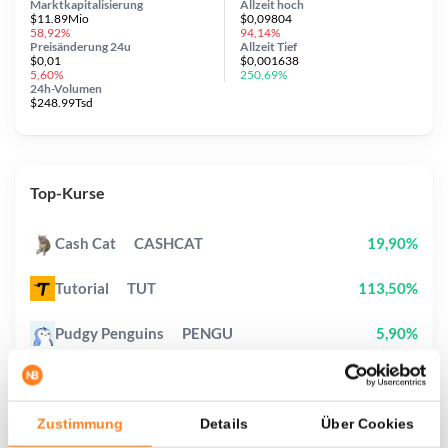
Marktkapitalisierung
Allzeit
hoch
$11.89Mio
$0,09804
58,92%
94,14%
Preisänderung
24u
Allzeit
Tief
$0,01
$0,001638
5,60%
250,69%
24h-Volumen
$248.99Tsd
Top-Kurse
Cash Cat
CASHCAT
19,90%
Tutorial
TUT
113,50%
Pudgy Penguins
PENGU
5,90%
StonkBroker
STONKBROKER
27,90%
Sui
SUI
3,70%
Zustimmung
Details
Über Cookies