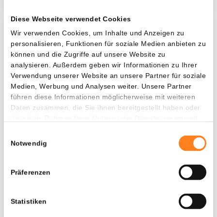
Diese Webseite verwendet Cookies
Wir verwenden Cookies, um Inhalte und Anzeigen zu
Was, wenn ich...?
personalisieren, Funktionen für soziale Medien anbieten zu
können und die Zugriffe auf unsere Website zu
Zie hoeveel waarde je vandaag zou hebben als
analysieren. Außerdem geben wir Informationen zu Ihrer
je dollar-cost averaging had toegepast op
Verwendung unserer Website an unsere Partner für soziale
verschillende cryptocurrencies.
Medien, Werbung und Analysen weiter. Unsere Partner
führen diese Informationen möglicherweise mit weiteren
Hätte investiert
In
Daten zusammen, die Sie ihnen bereitgestellt haben oder
die sie im Rahmen Ihrer Nutzung der Dienste gesammelt
$
haben.
Einwilligungsauswahl
Jede
Seit
Notwendig
Präferenzen
Gesamtwert
$
1.084,67
Statistiken
- 0,00%
- $ 415,33