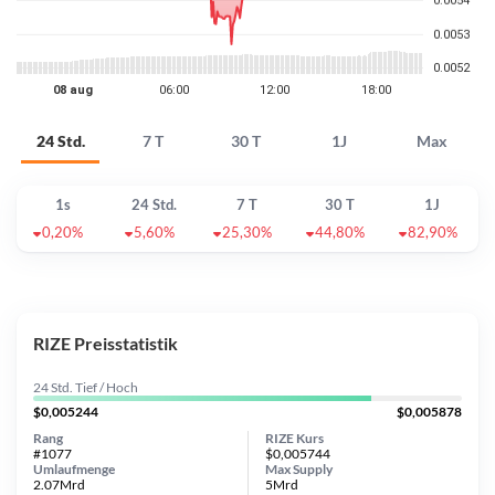
24 Std.
7 T
30 T
1J
Max
1s
24 Std.
7 T
30 T
1J
0,20%
5,60%
25,30%
44,80%
82,90%
RIZE Preisstatistik
24 Std. Tief / Hoch
$0,005244
$0,005878
Rang
RIZE Kurs
#1077
$0,005744
Umlaufmenge
Max Supply
2.07Mrd
5Mrd