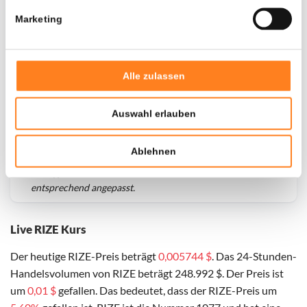
Marketing
Alle zulassen
Auswahl erlauben
Ablehnen
Für
RIZE
haben wir historische Daten seit
01-06-2025
,
das hypothetische erste Investitionsdatum wurde
entsprechend angepasst.
Live RIZE Kurs
Der heutige RIZE-Preis beträgt
0,005744 $
. Das 24-Stunden-
Handelsvolumen von RIZE beträgt 248.992 $. Der Preis ist
um
0,01 $
gefallen. Das bedeutet, dass der RIZE-Preis um