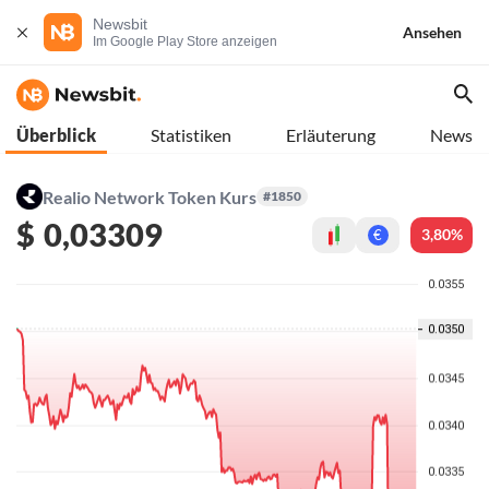
Newsbit
Ansehen
Im Google Play Store anzeigen
Überblick
Statistiken
Erläuterung
News
Realio Network Token Kurs
#1850
$
0,03309
3,80%
€