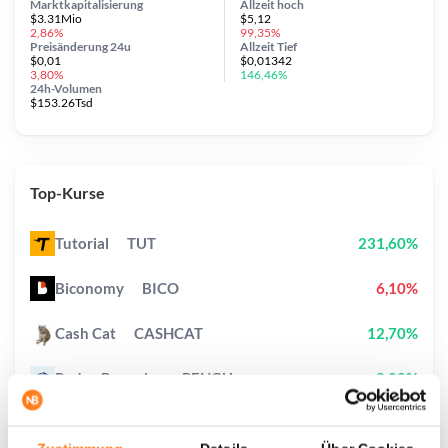
Marktkapitalisierung
Allzeit
hoch
$3.31Mio
$5,12
2,86%
99,35%
Preisänderung
24u
Allzeit
Tief
$0,01
$0,01342
3,80%
146,46%
24h-Volumen
$153.26Tsd
Top-Kurse
Tutorial
TUT
231,60%
Biconomy
BICO
6,10%
Cash Cat
CASHCAT
12,70%
Pudgy Penguins
PENGU
2,00%
Sui
SUI
0,30%