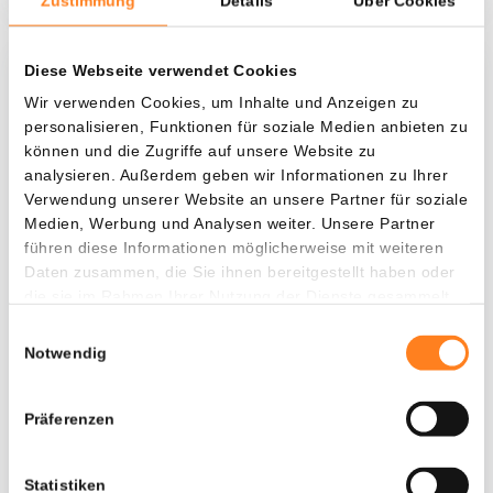
Zustimmung
Details
Über Cookies
Diese Webseite verwendet Cookies
Was, wenn ich...?
Wir verwenden Cookies, um Inhalte und Anzeigen zu
personalisieren, Funktionen für soziale Medien anbieten zu
Zie hoeveel waarde je vandaag zou hebben als
können und die Zugriffe auf unsere Website zu
je dollar-cost averaging had toegepast op
analysieren. Außerdem geben wir Informationen zu Ihrer
verschillende cryptocurrencies.
Verwendung unserer Website an unsere Partner für soziale
Medien, Werbung und Analysen weiter. Unsere Partner
Hätte investiert
In
führen diese Informationen möglicherweise mit weiteren
$
Daten zusammen, die Sie ihnen bereitgestellt haben oder
die sie im Rahmen Ihrer Nutzung der Dienste gesammelt
Jede
Seit
haben.
Einwilligungsauswahl
Notwendig
Präferenzen
Gesamtwert
$
1.922,67
- 0,00%
- $ 3.677,33
Statistiken