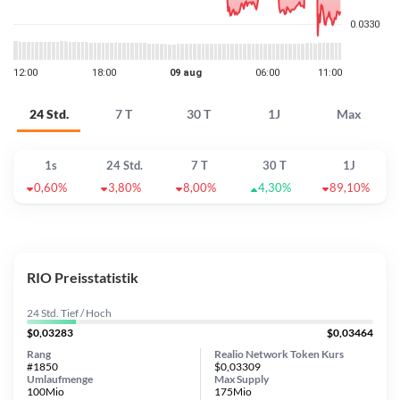
24 Std.
7 T
30 T
1J
Max
1s
24 Std.
7 T
30 T
1J
0,60%
3,80%
8,00%
4,30%
89,10%
RIO Preisstatistik
24 Std. Tief / Hoch
$0,03283
$0,03464
Rang
Realio Network Token Kurs
#1850
$0,03309
Umlaufmenge
Max Supply
100Mio
175Mio