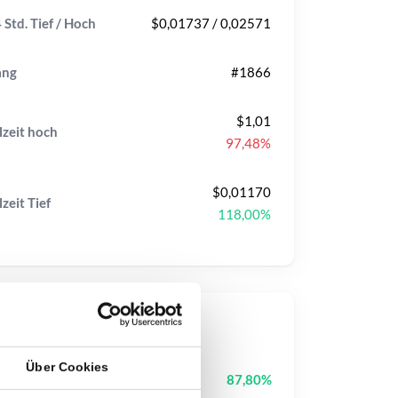
 Std. Tief / Hoch
$0,01737 / 0,02571
ang
#1866
$1,01
lzeit
hoch
97,48%
$0,01170
lzeit
Tief
118,00%
op-Kurse
Über Cookies
Fusionist
ACE
87,80%