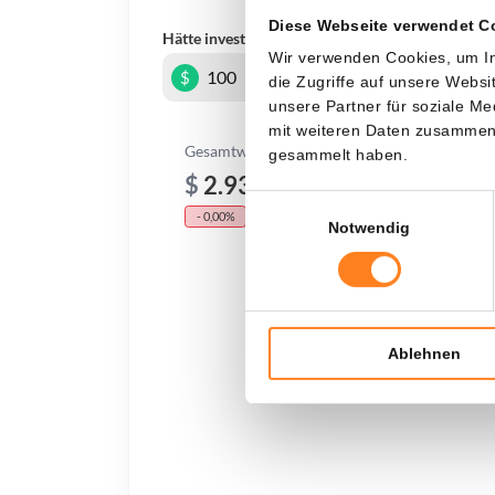
Diese Webseite verwendet C
Hätte investiert
In
Wir verwenden Cookies, um In
$
die Zugriffe auf unsere Webs
unsere Partner für soziale M
mit weiteren Daten zusammen, 
Gesamtwert
gesammelt haben.
$
2.939,91
Einwilligungsauswahl
- 0,00%
- $ 2.660,09
Notwendig
Ablehnen