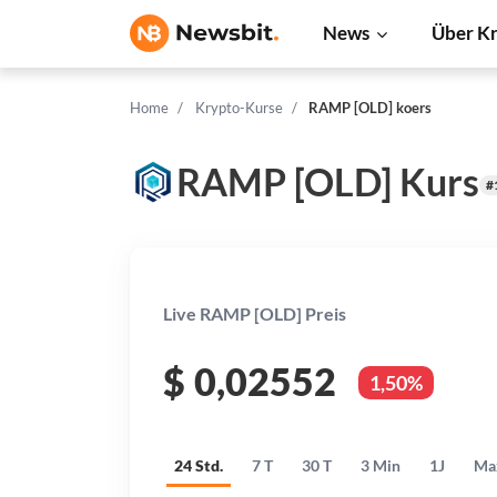
News
Über K
Home
Krypto-Kurse
RAMP [OLD] koers
RAMP [OLD] Kurs
#
Live RAMP [OLD] Preis
$
0,02552
1,50%
24 Std.
7 T
30 T
3 Min
1J
Ma