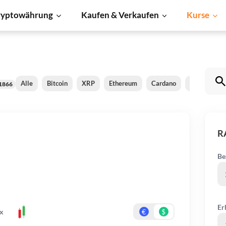
ryptowährung
Kaufen & Verkaufen
Kurse
Alle
Bitcoin
XRP
Ethereum
Cardano
BNB
Do
1866
R
Be
Er
x
€
$