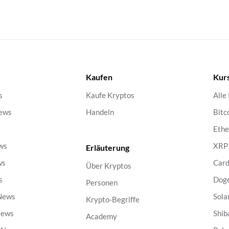
Kaufen
Kur
s
Kaufe Kryptos
Alle
ews
Handeln
Bitc
s
Eth
ws
XRP
Erläuterung
ws
Car
Über Kryptos
s
Dog
Personen
 News
Sola
Krypto-Begriffe
News
Shib
Academy