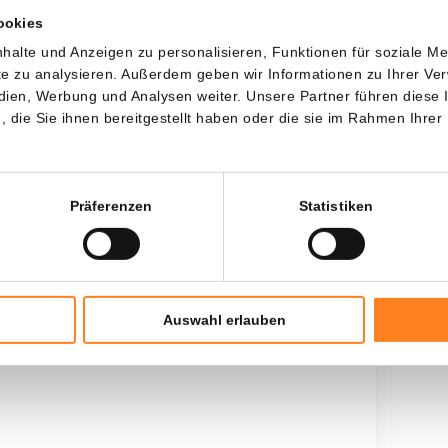
ookies
Jede
Seit
halte und Anzeigen zu personalisieren, Funktionen für soziale M
ite zu analysieren. Außerdem geben wir Informationen zu Ihrer V
edien, Werbung und Analysen weiter. Unsere Partner führen diese
die Sie ihnen bereitgestellt haben oder die sie im Rahmen Ihrer
Gesamtinvestition
$
5.600,00
Präferenzen
Statistiken
Auswahl erlauben