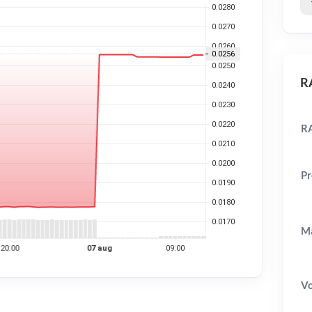
RA
RA
Pr
Ma
V