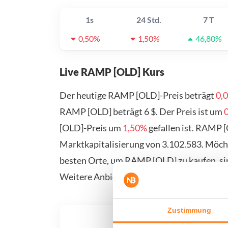
1s
24 Std.
7 T
0,50%
1,50%
46,80%
Live RAMP [OLD] Kurs
Der heutige RAMP [OLD]-Preis beträgt
0,
RAMP [OLD] beträgt 6 $. Der Preis ist um
0
[OLD]-Preis um
1,50%
gefallen ist. RAMP 
Marktkapitalisierung von 3.102.583. Möc
besten Orte, um RAMP [OLD] zu kaufen, si
Weitere Anbieter finden Sie auf unserer Ka
Zustimmung
Was, 