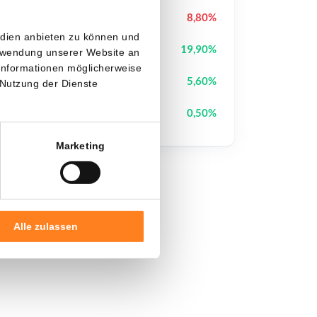
Cash Cat
CASHCAT
8,80%
edien anbieten zu können und
Block Street
BSB
19,90%
erwendung unserer Website an
 Informationen möglicherweise
Plume
PLUME
5,60%
 Nutzung der Dienste
Hyperliquid
HYPE
0,50%
Marketing
Alle zulassen