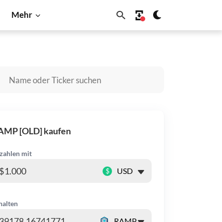
Mehr
gecoin
Litecoin
Shiba Inu
Solana
AMP [OLD] kaufen
zahlen mit
$
halten