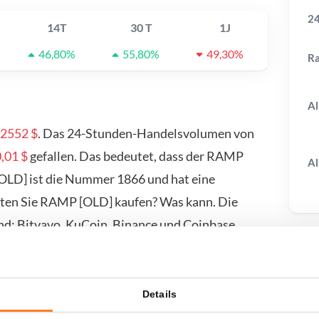
24
14T
30 T
1J
46,80%
55,80%
49,30%
R
Al
02552 $
. Das 24-Stunden-Handelsvolumen von
,01 $
gefallen. Das bedeutet, dass der RAMP
Al
[OLD] ist die Nummer 1866 und hat eine
hten Sie RAMP [OLD] kaufen? Was kann. Die
nd: Bitvavo, KuCoin, Binance und Coinbase.
uf-/Verkaufsseite.
T
Details
wenn ich...?