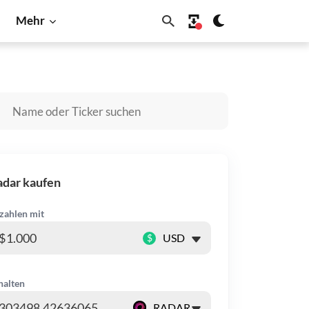
Mehr
in
Shiba Inu
Solana
dar kaufen
zahlen mit
$
halten