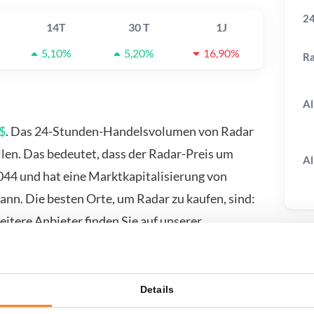
24
14T
30 T
1J
5,10%
5,20%
16,90%
R
Al
$
. Das 24-Stunden-Handelsvolumen von Radar
llen. Das bedeutet, dass der Radar-Preis um
Al
5044 und hat eine Marktkapitalisierung von
nn. Die besten Orte, um Radar zu kaufen, sind:
itere Anbieter finden Sie auf unserer
T
Details
wenn ich...?