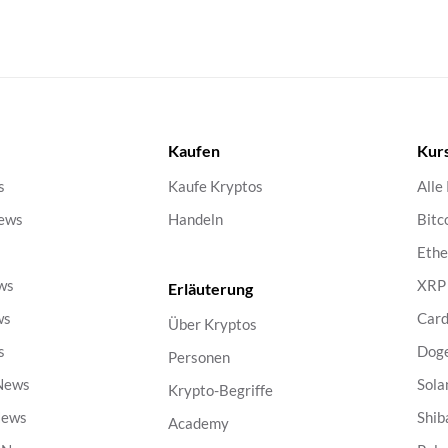
Kaufen
Kur
s
Kaufe Kryptos
Alle
ews
Handeln
Bitc
s
Eth
ws
XRP
Erläuterung
ws
Car
Über Kryptos
s
Dog
Personen
 News
Sola
Krypto-Begriffe
News
Shib
Academy