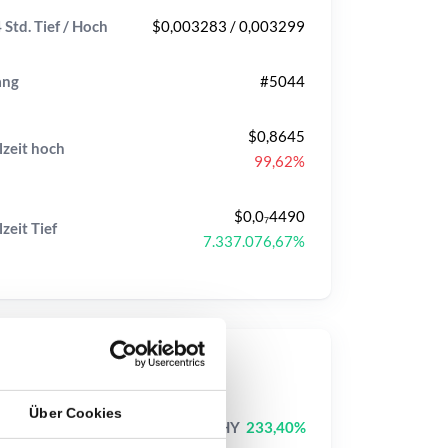
 Std. Tief / Hoch
$0,003283 / 0,003299
ang
#5044
$0,8645
lzeit
hoch
99,62%
$0,0₇4490
lzeit
Tief
7.337.076,67%
op-Kurse
Über Cookies
Jimothy The Raccoon
JIMOTHY
233,40%