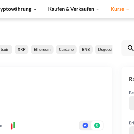
ryptowährung
Kaufen & Verkaufen
Kurse
itcoin
XRP
Ethereum
Cardano
BNB
Dogecoin
Liteco
Ra
Be
Er
x
€
$