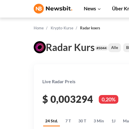
News
Über K
Home
Krypto-Kurse
Radar koers
Radar Kurs
Alle
B
#5044
Live Radar Preis
$
0,003294
0,20%
24 Std.
7 T
30 T
3 Min
1J
Ma