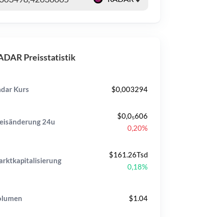
DAR Preisstatistik
dar Kurs
$0,003294
$0,0₅606
eisänderung
24u
0,20%
$161.26Tsd
rktkapitalisierung
0,18%
olumen
$1.04