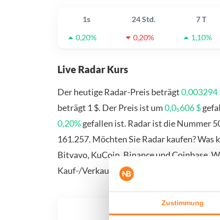
1s
24 Std.
7 T
0,20%
0,20%
1,10%
Live Radar Kurs
Der heutige Radar-Preis beträgt
0,003294 
beträgt 1 $. Der Preis ist um
0,0₅606 $
gefa
0,20%
gefallen ist. Radar ist die Nummer 
161.257. Möchten Sie Radar kaufen? Was ka
Bitvavo, KuCoin, Binance und Coinbase. We
Kauf-/Verkaufsseite.
Zustimmung
Was, 