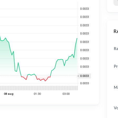
RA
Ra
Pr
Ma
V