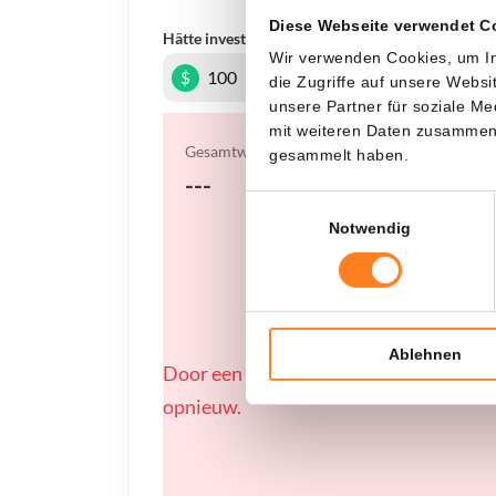
Diese Webseite verwendet C
Hätte investiert
In
Wir verwenden Cookies, um In
$
die Zugriffe auf unsere Webs
unsere Partner für soziale M
mit weiteren Daten zusammen, 
Gesamtwert
gesammelt haben.
---
Einwilligungsauswahl
Notwendig
Ablehnen
Door een fout konden er geen gegevens
opnieuw.