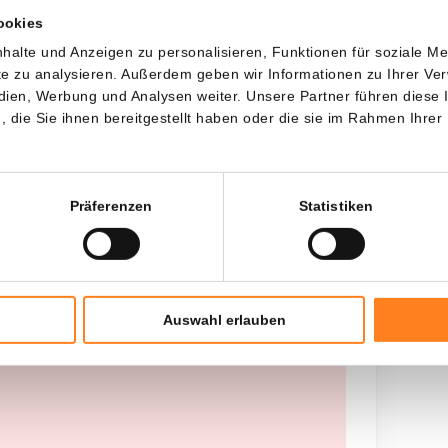
ookies
Jede
Seit
halte und Anzeigen zu personalisieren, Funktionen für soziale M
ite zu analysieren. Außerdem geben wir Informationen zu Ihrer V
edien, Werbung und Analysen weiter. Unsere Partner führen diese
die Sie ihnen bereitgestellt haben oder die sie im Rahmen Ihrer
Gesamtinvestition
---
Präferenzen
Statistiken
Auswahl erlauben
 worden opgehaald, probeer het later