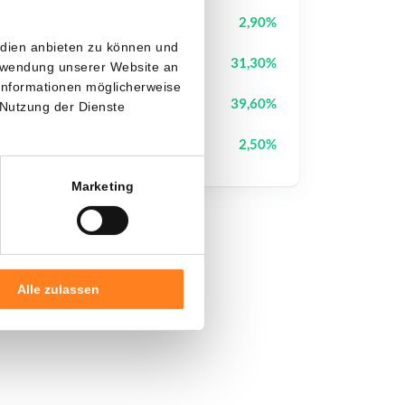
Pudgy Penguins
PENGU
2,90%
edien anbieten zu können und
StonkBroker
STONKBROKER
31,30%
erwendung unserer Website an
 Informationen möglicherweise
Pons
PONS
39,60%
 Nutzung der Dienste
Sui
SUI
2,50%
Marketing
Alle zulassen