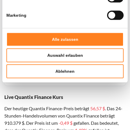
Marketing
Alle zulassen
Auswahl erlauben
Für
QuantixAI
haben wir historische Daten seit
01-04-
Ablehnen
2024
, das hypothetische erste Investitionsdatum wurde
entsprechend angepasst.
Live Quantix Finance Kurs
Der heutige Quantix Finance-Preis beträgt
56,57 $
. Das 24-
Stunden-Handelsvolumen von Quantix Finance beträgt
910.379 $. Der Preis ist um
-0,49 $
gefallen. Das bedeutet,