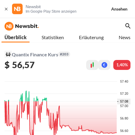
Newsbit
Ansehen
Im Google Play Store anzeigen
Überblick
Statistiken
Erläuterung
News
Quantix Finance Kurs
#203
$
56,57
1,40%
€