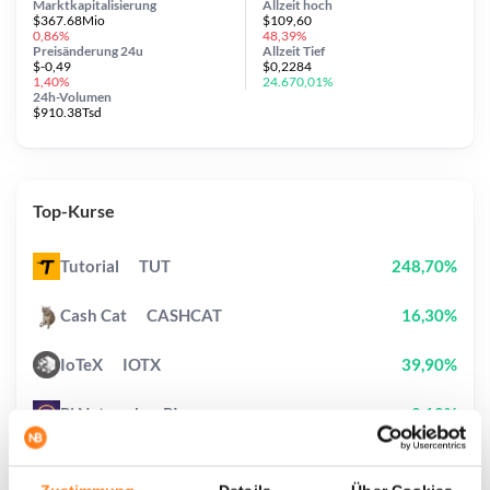
Marktkapitalisierung
Allzeit
hoch
$367.68Mio
$109,60
0,86%
48,39%
Preisänderung
24u
Allzeit
Tief
$-0,49
$0,2284
1,40%
24.670,01%
24h-Volumen
$910.38Tsd
Top-Kurse
Tutorial
TUT
248,70%
Cash Cat
CASHCAT
16,30%
IoTeX
IOTX
39,90%
Pi Network
PI
2,10%
OVERTAKE
TAKE
4,40%