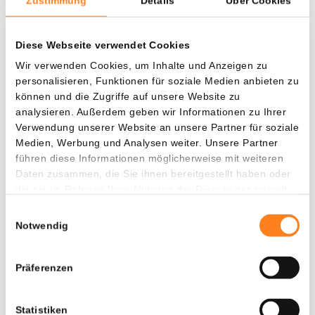
Zustimmung
Details
Über Cookies
Diese Webseite verwendet Cookies
Was, wenn ich...?
Wir verwenden Cookies, um Inhalte und Anzeigen zu
personalisieren, Funktionen für soziale Medien anbieten zu
Zie hoeveel waarde je vandaag zou hebben als
können und die Zugriffe auf unsere Website zu
je dollar-cost averaging had toegepast op
analysieren. Außerdem geben wir Informationen zu Ihrer
verschillende cryptocurrencies.
Verwendung unserer Website an unsere Partner für soziale
Medien, Werbung und Analysen weiter. Unsere Partner
Hätte investiert
In
führen diese Informationen möglicherweise mit weiteren
$
Daten zusammen, die Sie ihnen bereitgestellt haben oder
die sie im Rahmen Ihrer Nutzung der Dienste gesammelt
Jede
Seit
haben.
Einwilligungsauswahl
Notwendig
Präferenzen
Gesamtwert
$
26.369,97
+ 809,31%
+ $ 23.469,97
Statistiken