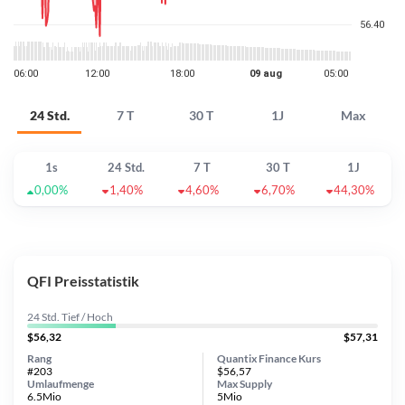
24 Std.
7 T
30 T
1J
Max
1s
24 Std.
7 T
30 T
1J
0,00%
1,40%
4,60%
6,70%
44,30%
QFI Preisstatistik
24 Std. Tief / Hoch
$56,32
$57,31
Rang
Quantix Finance Kurs
#203
$56,57
Umlaufmenge
Max Supply
6.5Mio
5Mio