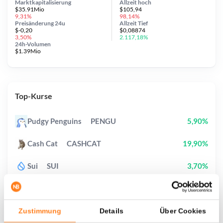
Marktkapitalisierung
Allzeit
hoch
$35.91Mio
$105,94
9,31%
98,14%
Preisänderung
24u
Allzeit
Tief
$-0,20
$0,08874
3,50%
2.117,18%
24h-Volumen
$1.39Mio
Top-Kurse
Pudgy Penguins
PENGU
5,90%
Cash Cat
CASHCAT
19,90%
Sui
SUI
3,70%
Tutorial
TUT
113,50%
Canton
CC
1,80%
Zustimmung
Details
Über Cookies