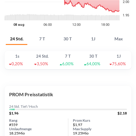
24 Std.
7 T
30 T
1J
Max
1s
24 Std.
7 T
30 T
1J
0,20%
3,50%
6,00%
64,00%
75,60%
PROM Preisstatistik
24 Std. Tief / Hoch
$1,96
$2,18
Rang
Prom Kurs
#559
$1,97
Umlaufmenge
Max Supply
18.25Mio
19.25Mio