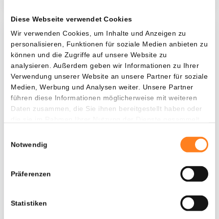
Diese Webseite verwendet Cookies
Wir verwenden Cookies, um Inhalte und Anzeigen zu
Was, wenn ich...?
personalisieren, Funktionen für soziale Medien anbieten zu
können und die Zugriffe auf unsere Website zu
Zie hoeveel waarde je vandaag zou hebben als
analysieren. Außerdem geben wir Informationen zu Ihrer
je dollar-cost averaging had toegepast op
Verwendung unserer Website an unsere Partner für soziale
verschillende cryptocurrencies.
Medien, Werbung und Analysen weiter. Unsere Partner
führen diese Informationen möglicherweise mit weiteren
Hätte investiert
In
Daten zusammen, die Sie ihnen bereitgestellt haben oder
die sie im Rahmen Ihrer Nutzung der Dienste gesammelt
$
haben.
Einwilligungsauswahl
Jede
Seit
Notwendig
Präferenzen
Gesamtwert
$
2.690,89
Statistiken
- 0,00%
- $ 2.909,11