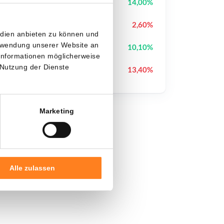
Block Street
BSB
14,00%
XRP
XRP
2,60%
edien anbieten zu können und
erwendung unserer Website an
Lighter
LIT
10,10%
 Informationen möglicherweise
 Nutzung der Dienste
Canton
CC
13,40%
Marketing
Alle zulassen