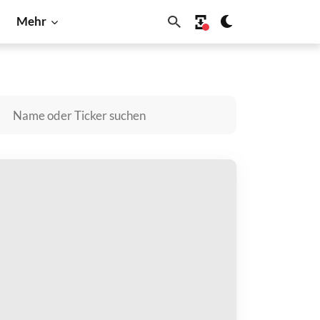
Mehr
BNB
Dogecoin
Litecoin
Shiba Inu
Solana
redictBNB Agent kaufen
zahlen mit
$
halten