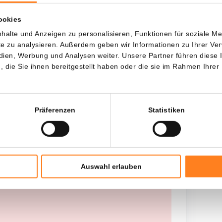
wenn ich...?
ookies
Jede
Seit
halte und Anzeigen zu personalisieren, Funktionen für soziale M
ite zu analysieren. Außerdem geben wir Informationen zu Ihrer V
edien, Werbung und Analysen weiter. Unsere Partner führen diese
die Sie ihnen bereitgestellt haben oder die sie im Rahmen Ihrer
Gesamtinvestition
---
Präferenzen
Statistiken
Auswahl erlauben
 worden opgehaald, probeer het later