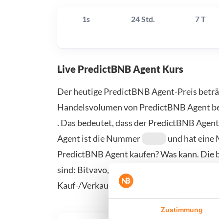
1s
24 Std.
7 T
Live PredictBNB Agent Kurs
Der heutige PredictBNB Agent-Preis betr
Handelsvolumen von PredictBNB Agent b
. Das bedeutet, dass der PredictBNB Agen
Agent ist die Nummer
und hat eine 
PredictBNB Agent kaufen? Was kann. Die b
sind: Bitvavo, KuCoin, Binance und Coinbas
Kauf-/Verkaufsseite.
Zustimmung