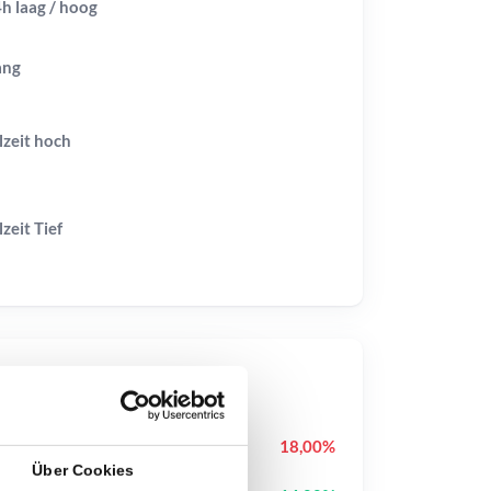
h laag / hoog
ang
lzeit
hoch
lzeit
Tief
op-Kurse
Cash Cat
CASHCAT
18,00%
Über Cookies