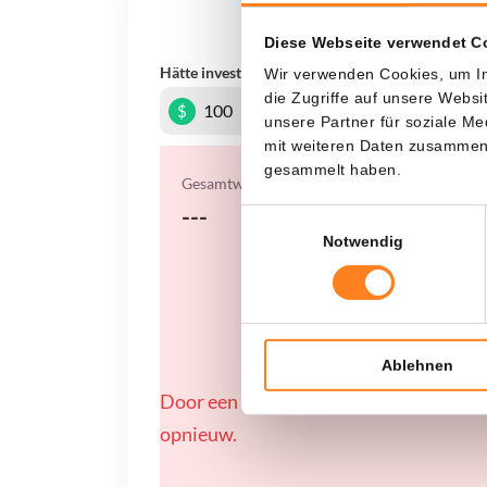
Was, 
Diese Webseite verwendet C
Hätte investiert
In
Wir verwenden Cookies, um In
die Zugriffe auf unsere Webs
$
unsere Partner für soziale M
mit weiteren Daten zusammen, 
gesammelt haben.
Gesamtwert
---
Einwilligungsauswahl
Notwendig
Ablehnen
Door een fout konden er geen gegevens
opnieuw.