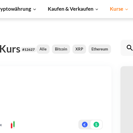
ryptowährung
Kaufen & Verkaufen
Kurse
 Kurs
Alle
Bitcoin
XRP
Ethereum
Cardano
#12627
P
Be
Er
x
€
$