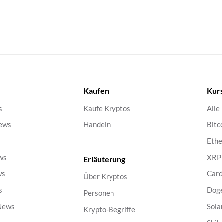
Kaufen
Kur
s
Kaufe Kryptos
Alle
ews
Handeln
Bitc
s
Eth
ws
XRP
Erläuterung
ws
Car
Über Kryptos
s
Dog
Personen
 News
Sola
Krypto-Begriffe