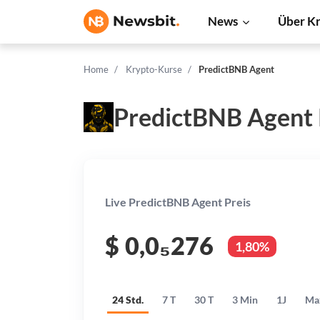
News
Über K
Home
Krypto-Kurse
PredictBNB Agent
PredictBNB Agent
Live PredictBNB Agent Preis
$
0,0₅276
1,80%
24 Std.
7 T
30 T
3 Min
1J
Ma