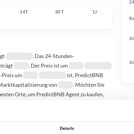
24
14T
30 T
1J
R
Al
ägt
. Das 24-Stunden-
Al
eträgt
. Der Preis ist um
t-Preis um
ist. PredictBNB
Marktkapitalisierung von
. Möchten Sie
esten Orte, um PredictBNB Agent zu kaufen,
e. Weitere Anbieter finden Sie auf unserer
T
Details