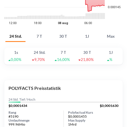
24 Std.
7 T
30 T
1J
Max
1s
24 Std.
7 T
30 T
1J
0,00%
9,70%
16,00%
21,80%
%
POLYFACTS Preisstatistik
24 Std. Tief / Hoch
$0,0001434
$0,0001630
Rang
Polyfactual Kurs
#5190
$0,0001455
Umlaufmenge
Max Supply
999.96Mio
1Mrd