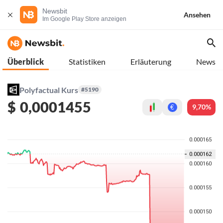
Newsbit
Ansehen
Im Google Play Store anzeigen
Überblick
Statistiken
Erläuterung
News
Polyfactual Kurs
#5190
$
0,0001455
9,70%
€