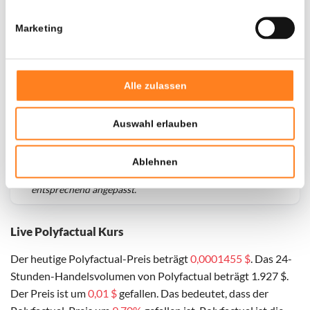
Marketing
Alle zulassen
Auswahl erlauben
Für
Polyfactual
haben wir historische Daten seit
01-10-
Ablehnen
2025
, das hypothetische erste Investitionsdatum wurde
entsprechend angepasst.
Live Polyfactual Kurs
Der heutige Polyfactual-Preis beträgt
0,0001455 $
. Das 24-
Stunden-Handelsvolumen von Polyfactual beträgt 1.927 $.
Der Preis ist um
0,01 $
gefallen. Das bedeutet, dass der