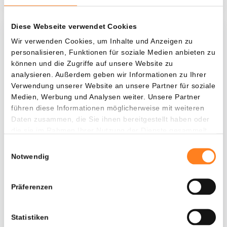
Diese Webseite verwendet Cookies
Was, wenn ich...?
Wir verwenden Cookies, um Inhalte und Anzeigen zu
personalisieren, Funktionen für soziale Medien anbieten zu
Zie hoeveel waarde je vandaag zou hebben als
können und die Zugriffe auf unsere Website zu
je dollar-cost averaging had toegepast op
analysieren. Außerdem geben wir Informationen zu Ihrer
Verwendung unserer Website an unsere Partner für soziale
verschillende cryptocurrencies.
Medien, Werbung und Analysen weiter. Unsere Partner
Hätte investiert
In
führen diese Informationen möglicherweise mit weiteren
Daten zusammen, die Sie ihnen bereitgestellt haben oder
$
die sie im Rahmen Ihrer Nutzung der Dienste gesammelt
haben.
Jede
Seit
Einwilligungsauswahl
Notwendig
Präferenzen
Gesamtwert
$
333,20
Statistiken
- 0,00%
- $ 766,80