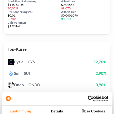
Marktkapitalisierung
Allzeit
hoch
$145.56Tsd
$0,01564
10,02%
99,07%
Preisänderung
24u
Allzeit
Tief
$0,01
$0,0001090
9,70%
33,51%
24h-Volumen
$1.93Tsd
Top-Kurse
Cysic
CYS
52,70%
Sui
SUI
2,90%
Ondo
ONDO
0,90%
Pudgy Penguins
PENGU
2,40%
Biconomy
BICO
31,80%
Zustimmung
Details
Über Cookies