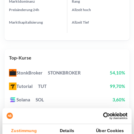
Marktdominanz
Rang
Preisänderung
24h
Allzeit
hoch
Marktkapitalisierung
Allzeit
Tief
Top-Kurse
StonkBroker
STONKBROKER
54,10%
Tutorial
TUT
99,70%
Solana
SOL
3,60%
Pi Network
PI
3,40%
Solstice
SLX
20,20%
Zustimmung
Details
Über Cookies