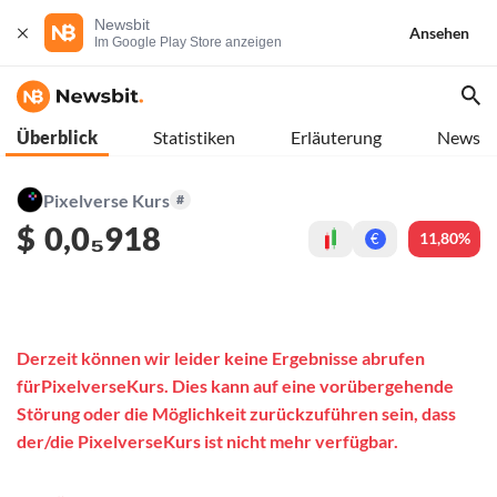
Newsbit
Ansehen
Im Google Play Store anzeigen
Überblick
Statistiken
Erläuterung
News
Pixelverse Kurs
#
$
0,0₅918
11,80%
€
Derzeit können wir leider keine Ergebnisse abrufen
fürPixelverseKurs. Dies kann auf eine vorübergehende
Störung oder die Möglichkeit zurückzuführen sein, dass
der/die PixelverseKurs ist nicht mehr verfügbar.