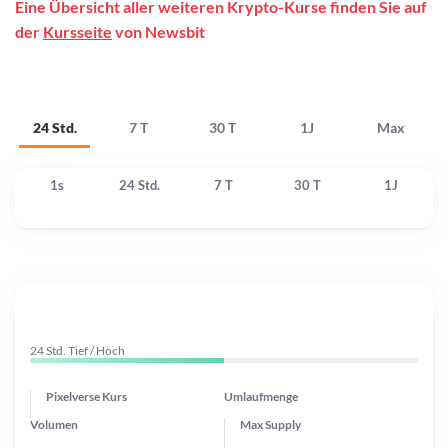
Eine Übersicht aller weiteren Krypto-Kurse finden Sie auf
der
Kursseite
von Newsbit
24 Std.
7 T
30 T
1J
Max
1s
24 Std.
7 T
30 T
1J
24 Std. Tief / Hoch
Pixelverse Kurs
Umlaufmenge
Volumen
Max Supply