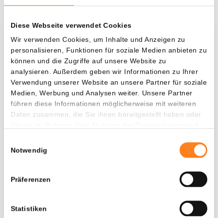
Diese Webseite verwendet Cookies
Was, wenn ich...?
Wir verwenden Cookies, um Inhalte und Anzeigen zu
personalisieren, Funktionen für soziale Medien anbieten zu
Zie hoeveel waarde je vandaag zou hebben als
können und die Zugriffe auf unsere Website zu
je dollar-cost averaging had toegepast op
analysieren. Außerdem geben wir Informationen zu Ihrer
Verwendung unserer Website an unsere Partner für soziale
verschillende cryptocurrencies.
Medien, Werbung und Analysen weiter. Unsere Partner
Hätte investiert
In
führen diese Informationen möglicherweise mit weiteren
Daten zusammen, die Sie ihnen bereitgestellt haben oder
$
die sie im Rahmen Ihrer Nutzung der Dienste gesammelt
haben.
Jede
Seit
Einwilligungsauswahl
Notwendig
Präferenzen
Gesamtwert
---
Statistiken