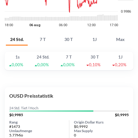
24 Std.
7 T
30 T
1J
Max
1s
24 Std.
7 T
30 T
1J
0,00%
0,00%
0,00%
0,10%
0,20%
OUSD Preisstatistik
24 Std. Tief / Hoch
$0,9985
$0,9995
Rang
Origin Dollar Kurs
#1473
$0,9992
Umlaufmenge
Max Supply
5.77Mio
0