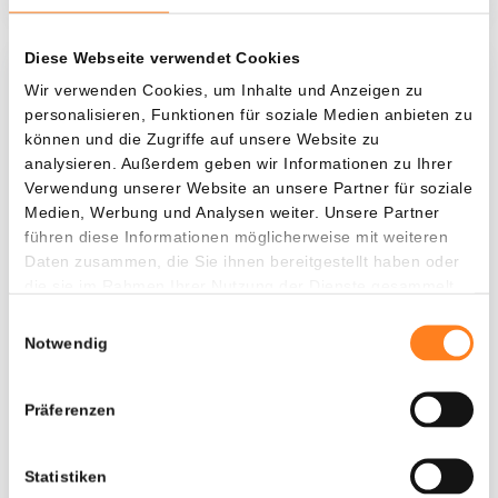
Diese Webseite verwendet Cookies
Was, wenn ich...?
Wir verwenden Cookies, um Inhalte und Anzeigen zu
personalisieren, Funktionen für soziale Medien anbieten zu
Zie hoeveel waarde je vandaag zou hebben als
können und die Zugriffe auf unsere Website zu
je dollar-cost averaging had toegepast op
analysieren. Außerdem geben wir Informationen zu Ihrer
Verwendung unserer Website an unsere Partner für soziale
verschillende cryptocurrencies.
Medien, Werbung und Analysen weiter. Unsere Partner
Hätte investiert
In
führen diese Informationen möglicherweise mit weiteren
Daten zusammen, die Sie ihnen bereitgestellt haben oder
$
die sie im Rahmen Ihrer Nutzung der Dienste gesammelt
haben.
Jede
Seit
Einwilligungsauswahl
Notwendig
Präferenzen
Gesamtwert
$
5.607,10
Statistiken
+ 0,13%
+ $ 7,10