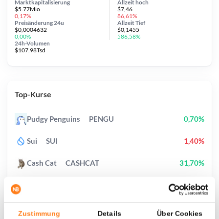
Marktkapitalisierung
Allzeit
hoch
$5.77Mio
$7,46
0,17%
86,61%
Preisänderung
24u
Allzeit
Tief
$0,0004632
$0,1455
0,00%
586,58%
24h-Volumen
$107.98Tsd
Top-Kurse
Pudgy Penguins
PENGU
0,70%
Sui
SUI
1,40%
Cash Cat
CASHCAT
31,70%
Ethena
ENA
1,10%
Bitcoin
BTC
0,50%
Zustimmung
Details
Über Cookies