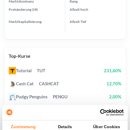
Marktdominanz
Rang
Preisänderung
24h
Allzeit
hoch
Marktkapitalisierung
Allzeit
Tief
Top-Kurse
Tutorial
TUT
231,60%
Cash Cat
CASHCAT
12,70%
Pudgy Penguins
PENGU
2,00%
Sui
SUI
0,30%
Biconomy
BICO
6,10%
Zustimmung
Details
Über Cookies