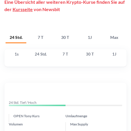
Eine Übersicht aller weiteren Krypto-Kurse finden Sie auf
der
Kursseite
von Newsbit
24 Std.
7 T
30 T
1J
Max
1s
24 Std.
7 T
30 T
1J
24 Std. Tief / Hoch
OPEN Tony Kurs
Umlaufmenge
Volumen
Max Supply