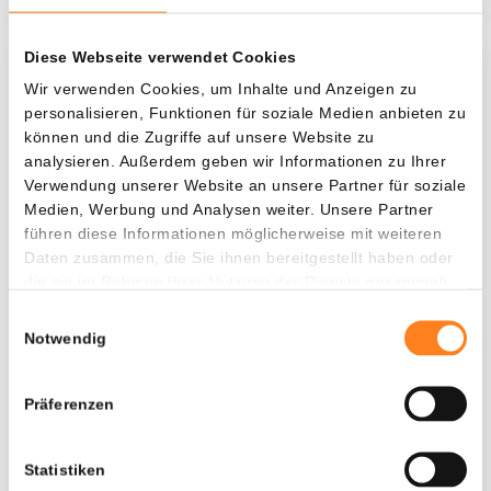
Diese Webseite verwendet Cookies
Was, wenn ich...?
Wir verwenden Cookies, um Inhalte und Anzeigen zu
personalisieren, Funktionen für soziale Medien anbieten zu
Zie hoeveel waarde je vandaag zou hebben als
können und die Zugriffe auf unsere Website zu
je dollar-cost averaging had toegepast op
analysieren. Außerdem geben wir Informationen zu Ihrer
Verwendung unserer Website an unsere Partner für soziale
verschillende cryptocurrencies.
Medien, Werbung und Analysen weiter. Unsere Partner
Hätte investiert
In
führen diese Informationen möglicherweise mit weiteren
Daten zusammen, die Sie ihnen bereitgestellt haben oder
$
die sie im Rahmen Ihrer Nutzung der Dienste gesammelt
haben.
Jede
Seit
Einwilligungsauswahl
Notwendig
Präferenzen
Gesamtwert
---
Statistiken