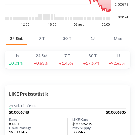
24 Std.
7 T
30 T
1J
Max
1s
24 Std.
7 T
30 T
1J
0,01%
0,63%
1,45%
19,57%
92,62%
LIKE Preisstatistik
24 Std. Tief / Hoch
$0,0006748
$0,0006835
Rang
LIKE Kurs
#4331
$0,0006749
Umlaufmenge
Max Supply
395.11Mio
500Mio