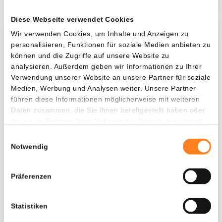
Diese Webseite verwendet Cookies
Wir verwenden Cookies, um Inhalte und Anzeigen zu
Was, wenn ich...?
personalisieren, Funktionen für soziale Medien anbieten zu
können und die Zugriffe auf unsere Website zu
Zie hoeveel waarde je vandaag zou hebben als
analysieren. Außerdem geben wir Informationen zu Ihrer
je dollar-cost averaging had toegepast op
Verwendung unserer Website an unsere Partner für soziale
verschillende cryptocurrencies.
Medien, Werbung und Analysen weiter. Unsere Partner
führen diese Informationen möglicherweise mit weiteren
Hätte investiert
In
Daten zusammen, die Sie ihnen bereitgestellt haben oder
die sie im Rahmen Ihrer Nutzung der Dienste gesammelt
$
haben.
Einwilligungsauswahl
Jede
Seit
Notwendig
Präferenzen
Gesamtwert
$
809,35
Statistiken
- 0,00%
- $ 4.790,65