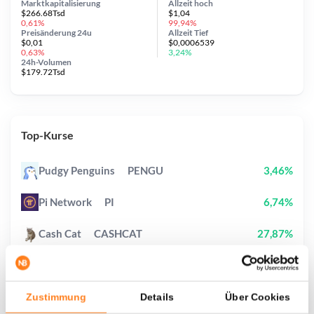
Marktkapitalisierung
Allzeit
hoch
$266.68Tsd
$1,04
0,61%
99,94%
Preisänderung
24u
Allzeit
Tief
$0,01
$0,0006539
0,63%
3,24%
24h-Volumen
$179.72Tsd
Top-Kurse
Pudgy Penguins
PENGU
3,46%
Pi Network
PI
6,74%
Cash Cat
CASHCAT
27,87%
Heima
HEI
235,53%
Bitcoin
BTC
1,19%
Zustimmung
Details
Über Cookies