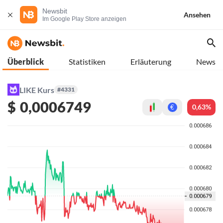
Newsbit
Ansehen
Im Google Play Store anzeigen
Überblick
Statistiken
Erläuterung
News
LIKE Kurs
#4331
$
0,0006749
0,63%
€