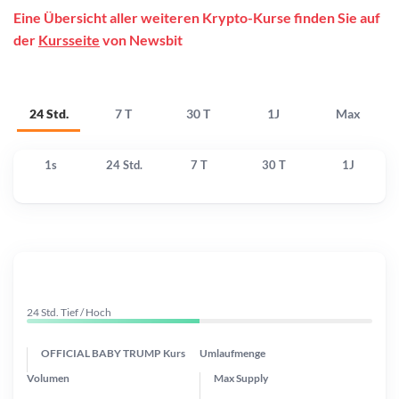
Eine Übersicht aller weiteren Krypto-Kurse finden Sie auf
der
Kursseite
von Newsbit
24 Std.
7 T
30 T
1J
Max
1s
24 Std.
7 T
30 T
1J
24 Std. Tief / Hoch
OFFICIAL BABY TRUMP Kurs
Umlaufmenge
Volumen
Max Supply