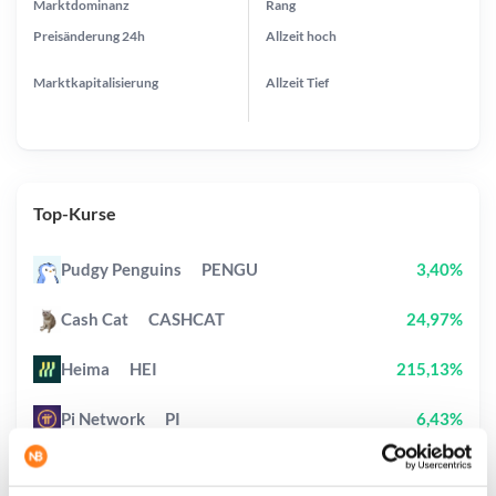
Marktdominanz
Rang
Preisänderung
24h
Allzeit
hoch
Marktkapitalisierung
Allzeit
Tief
Top-Kurse
Pudgy Penguins
PENGU
3,40%
Cash Cat
CASHCAT
24,97%
Heima
HEI
215,13%
Pi Network
PI
6,43%
Bless
BLESS
54,20%