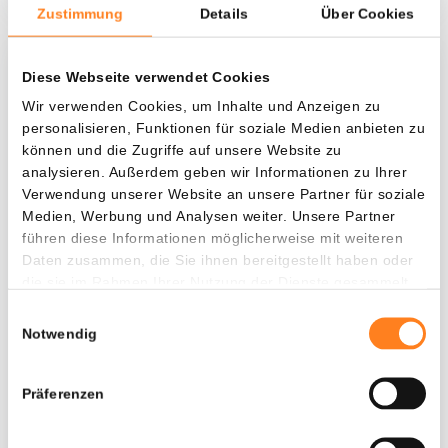
Zustimmung
Details
Über Cookies
Diese Webseite verwendet Cookies
Was, wenn ich...?
Wir verwenden Cookies, um Inhalte und Anzeigen zu
Zie hoeveel waarde je vandaag zou hebben als
personalisieren, Funktionen für soziale Medien anbieten zu
je dollar-cost averaging had toegepast op
können und die Zugriffe auf unsere Website zu
verschillende cryptocurrencies.
analysieren. Außerdem geben wir Informationen zu Ihrer
Verwendung unserer Website an unsere Partner für soziale
Hätte investiert
In
Medien, Werbung und Analysen weiter. Unsere Partner
führen diese Informationen möglicherweise mit weiteren
$
Daten zusammen, die Sie ihnen bereitgestellt haben oder
die sie im Rahmen Ihrer Nutzung der Dienste gesammelt
Jede
Seit
haben.
Einwilligungsauswahl
Notwendig
Gesamtwert
Präferenzen
---