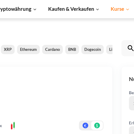
ryptowährung
Kaufen & Verkaufen
Kurse
XRP
Ethereum
Cardano
BNB
Dogecoin
Litecoin
S
N
Be
Er
x
€
$