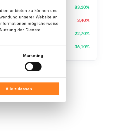
Heima
HEI
83,10%
edien anbieten zu können und
erwendung unserer Website an
Hyperliquid
HYPE
3,40%
 Informationen möglicherweise
 Nutzung der Dienste
Bless
BLESS
22,70%
OVERTAKE
TAKE
36,10%
Marketing
Alle zulassen