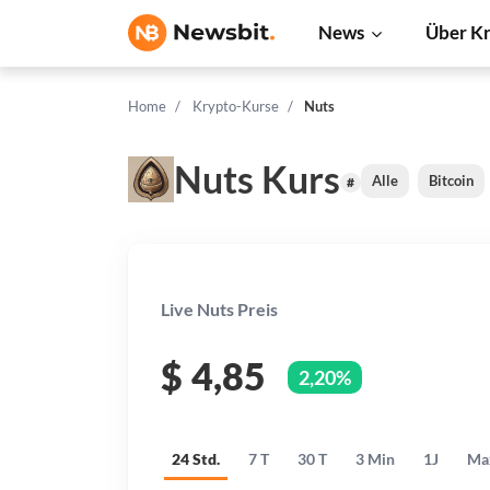
News
Über K
Home
Krypto-Kurse
Nuts
Nuts Kurs
Alle
Bitcoin
#
Live Nuts Preis
$
4,85
2,20%
24 Std.
7 T
30 T
3 Min
1J
Ma