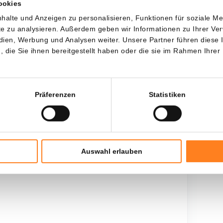
Jede
Seit
ookies
halte und Anzeigen zu personalisieren, Funktionen für soziale M
ite zu analysieren. Außerdem geben wir Informationen zu Ihrer V
edien, Werbung und Analysen weiter. Unsere Partner führen diese
die Sie ihnen bereitgestellt haben oder die sie im Rahmen Ihrer
Gesamtinvestition
$
2.800,00
Präferenzen
Statistiken
Auswahl erlauben