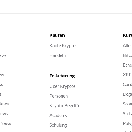
Kaufen
Kur
s
Kaufe Kryptos
Alle
ews
Handeln
Bitc
s
Eth
ws
XRP
Erläuterung
ws
Car
Über Kryptos
s
Dog
Personen
 News
Sola
Krypto-Begriffe
News
Shib
Academy
g News
Poly
Schulung