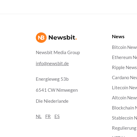
News
Bitcoin New
Newsbit Media Group
Ethereum N
info@newsbit.de
Ripple New
Cardano Ne
Energieweg 53b
Litecoin Ne
6541 CW Nimwegen
Altcoin New
Die Niederlande
Blockchain
NL
FR
ES
Stablecoin 
Regulierun