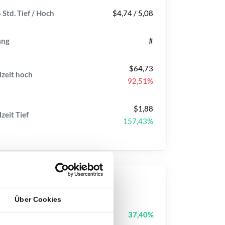
 Std. Tief / Hoch
$4,74 / 5,08
ang
#
$64,73
lzeit
hoch
92,51%
$1,88
lzeit
Tief
157,43%
op-Kurse
Über Cookies
Cash Cat
CASHCAT
37,40%