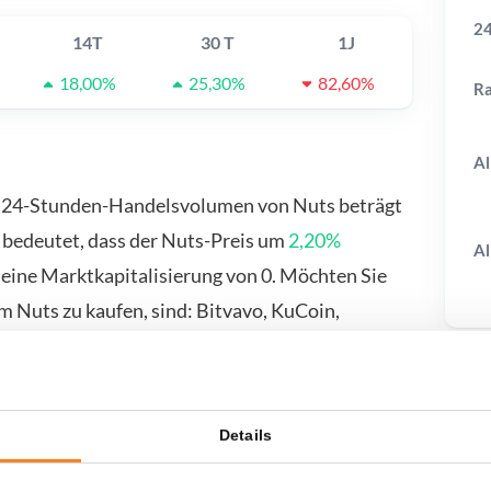
24
14T
30 T
1J
18,00%
25,30%
82,60%
R
Al
s 24-Stunden-Handelsvolumen von Nuts beträgt
 bedeutet, dass der Nuts-Preis um
2,20%
Al
 eine Marktkapitalisierung von 0. Möchten Sie
m Nuts zu kaufen, sind: Bitvavo, KuCoin,
nden Sie auf unserer Kauf-/Verkaufsseite.
T
Details
wenn ich...?