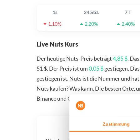
1s
24 Std.
7 T
1,10%
2,20%
2,40%
Live Nuts Kurs
Der heutige Nuts-Preis beträgt
4,85 $
. Da
51 $. Der Preis ist um
0,05 $
gestiegen. Das
gestiegen ist. Nuts ist die Nummer und hat
Nuts kaufen? Was kann. Die besten Orte, u
Binance und Coinbase. Weitere Anbieter fi
Zustimmung
Was, 