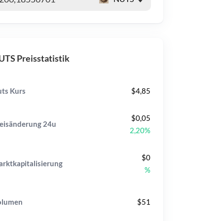
TS Preisstatistik
ts Kurs
$4,85
$0,05
eisänderung
24u
2,20%
$0
rktkapitalisierung
%
olumen
$51