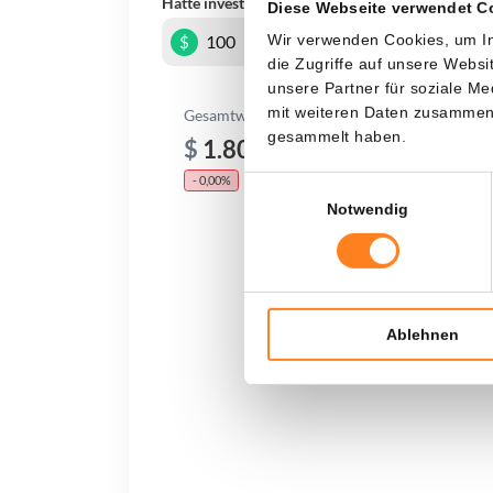
Hätte investiert
In
Diese Webseite verwendet C
Wir verwenden Cookies, um In
$
die Zugriffe auf unsere Webs
unsere Partner für soziale M
mit weiteren Daten zusammen, 
Gesamtwert
gesammelt haben.
$
1.805,54
- 0,00%
- $ 994,46
Einwilligungsauswahl
Notwendig
Ablehnen