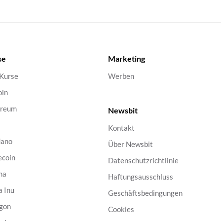
se
Marketing
 Kurse
Werben
oin
ereum
Newsbit
Kontakt
dano
Über Newsbit
ecoin
Datenschutzrichtlinie
na
Haftungsausschluss
a Inu
Geschäftsbedingungen
gon
Cookies