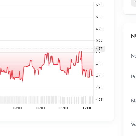
NU
Nu
Pr
Ma
V