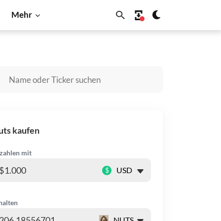
Mehr
hiba Inu
Solana
uts kaufen
zahlen mit
$
halten