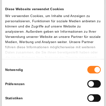
Diese Webseite verwendet Cookies
Wir verwenden Cookies, um Inhalte und Anzeigen zu
Was, wenn ich...?
personalisieren, Funktionen für soziale Medien anbieten zu
können und die Zugriffe auf unsere Website zu
Zie hoeveel waarde je vandaag zou hebben als
analysieren. Außerdem geben wir Informationen zu Ihrer
je dollar-cost averaging had toegepast op
Verwendung unserer Website an unsere Partner für soziale
verschillende cryptocurrencies.
Medien, Werbung und Analysen weiter. Unsere Partner
führen diese Informationen möglicherweise mit weiteren
Hätte investiert
In
Daten zusammen, die Sie ihnen bereitgestellt haben oder
die sie im Rahmen Ihrer Nutzung der Dienste gesammelt
$
haben.
Einwilligungsauswahl
Jede
Seit
Notwendig
Präferenzen
Gesamtwert
$
723,57
Statistiken
- 0,00%
- $ 1.276,43