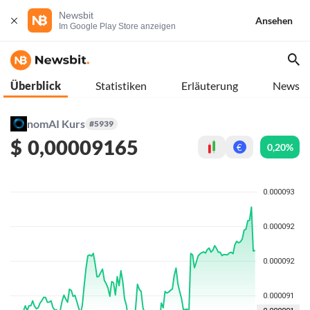
Newsbit
Ansehen
Im Google Play Store anzeigen
Überblick
Statistiken
Erläuterung
News
nomAI Kurs
#5939
$
0,00009165
0,20%
€