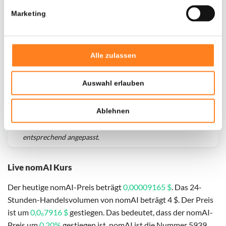
Marketing
Alle zulassen
Auswahl erlauben
Ablehnen
Für
nomAI
haben wir historische Daten seit
01-01-2025
,
das hypothetische erste Investitionsdatum wurde
entsprechend angepasst.
Live nomAI Kurs
Der heutige nomAI-Preis beträgt
0,00009165 $
. Das 24-
Stunden-Handelsvolumen von nomAI beträgt 4 $. Der Preis
ist um
0,0₆7916 $
gestiegen. Das bedeutet, dass der nomAI-
Preis um
0,20%
gestiegen ist. nomAI ist die Nummer 5939