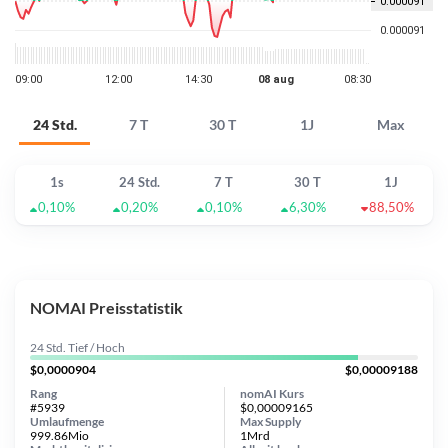
24 Std.
7 T
30 T
1J
Max
1s
24 Std.
7 T
30 T
1J
0,10%
0,20%
0,10%
6,30%
88,50%
NOMAI Preisstatistik
24 Std. Tief / Hoch
$0,0000904
$0,00009188
Rang
nomAI Kurs
#5939
$0,00009165
Umlaufmenge
Max Supply
999.86Mio
1Mrd