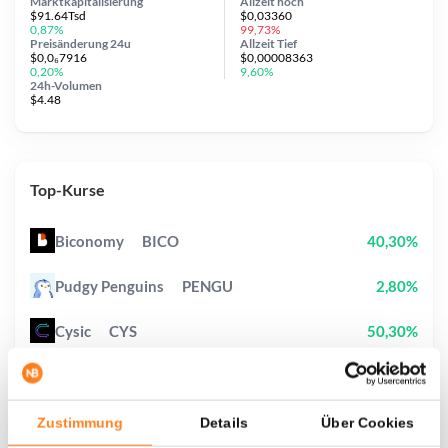
Marktkapitalisierung
Allzeit
hoch
$91.64Tsd
$0,03360
0,87%
99,73%
Preisänderung
24u
Allzeit
Tief
$0,0₆7916
$0,00008363
0,20%
9,60%
24h-Volumen
$4.48
Top-Kurse
Biconomy
BICO
40,30%
Pudgy Penguins
PENGU
2,80%
Cysic
CYS
50,30%
Sui
SUI
1,70%
Lighter
LIT
1,50%
Zustimmung
Details
Über Cookies