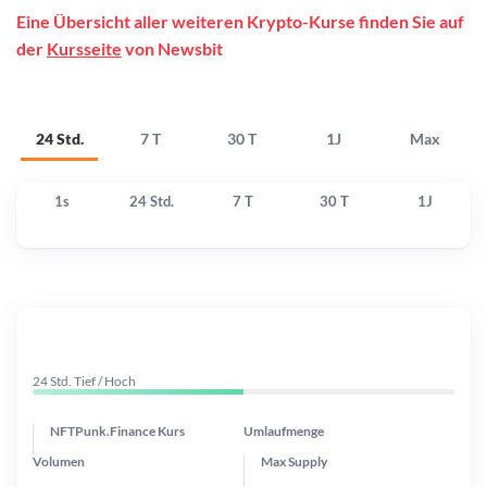
Eine Übersicht aller weiteren Krypto-Kurse finden Sie auf
der
Kursseite
von Newsbit
24 Std.
7 T
30 T
1J
Max
1s
24 Std.
7 T
30 T
1J
24 Std. Tief / Hoch
NFTPunk.Finance Kurs
Umlaufmenge
Volumen
Max Supply