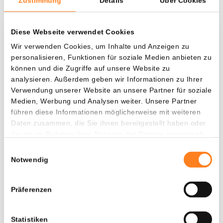
Zustimmung
Details
Über Cookies
Diese Webseite verwendet Cookies
Was, wenn ich...?
Wir verwenden Cookies, um Inhalte und Anzeigen zu
personalisieren, Funktionen für soziale Medien anbieten zu
Zie hoeveel waarde je vandaag zou hebben als
können und die Zugriffe auf unsere Website zu
je dollar-cost averaging had toegepast op
analysieren. Außerdem geben wir Informationen zu Ihrer
verschillende cryptocurrencies.
Verwendung unserer Website an unsere Partner für soziale
Medien, Werbung und Analysen weiter. Unsere Partner
Hätte investiert
In
führen diese Informationen möglicherweise mit weiteren
$
Daten zusammen, die Sie ihnen bereitgestellt haben oder
die sie im Rahmen Ihrer Nutzung der Dienste gesammelt
Jede
Seit
haben.
Einwilligungsauswahl
Notwendig
Präferenzen
Gesamtwert
---
Statistiken