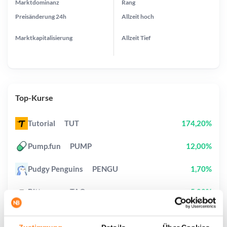
Marktdominanz
Rang
Preisänderung
24h
Allzeit
hoch
Marktkapitalisierung
Allzeit
Tief
Top-Kurse
Tutorial
TUT
174,20%
Pump.fun
PUMP
12,00%
Pudgy Penguins
PENGU
1,70%
Bittensor
TAO
5,00%
Cash Cat
CASHCAT
20,20%