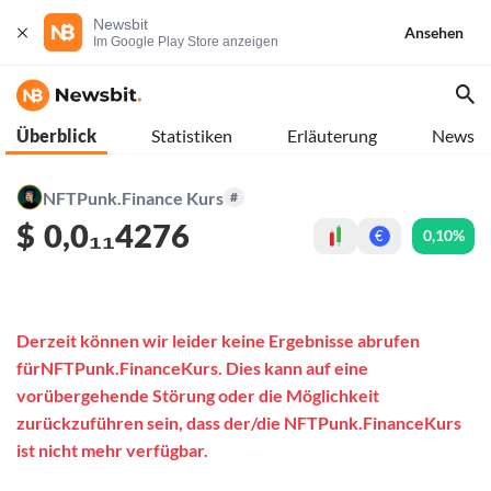
Newsbit
Ansehen
Im Google Play Store anzeigen
Überblick
Statistiken
Erläuterung
News
NFTPunk.Finance Kurs
#
$
0,0₁₁4276
0,10%
€
Derzeit können wir leider keine Ergebnisse abrufen
fürNFTPunk.FinanceKurs. Dies kann auf eine
vorübergehende Störung oder die Möglichkeit
zurückzuführen sein, dass der/die NFTPunk.FinanceKurs
ist nicht mehr verfügbar.