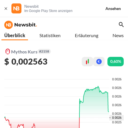
Newsbit
Ansehen
Im Google Play Store anzeigen
Überblick
Statistiken
Erläuterung
News
Mythos Kurs
#2158
$
0,002563
0,60%
€