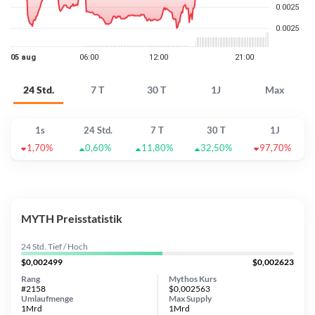
24 Std.
7 T
30 T
1J
Max
1s
24 Std.
7 T
30 T
1J
1,70%
0,60%
11,80%
32,50%
97,70%
MYTH Preisstatistik
24 Std. Tief / Hoch
$0,002499
$0,002623
Rang
Mythos Kurs
#2158
$0,002563
Umlaufmenge
Max Supply
1Mrd
1Mrd