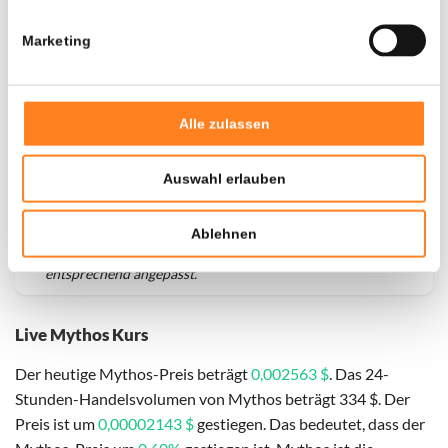
Marketing
Alle zulassen
Auswahl erlauben
Für
Mythos
haben wir historische Daten seit
01-11-2022
,
Ablehnen
das hypothetische erste Investitionsdatum wurde
entsprechend angepasst.
Live Mythos Kurs
Der heutige Mythos-Preis beträgt
0,002563 $
. Das 24-
Stunden-Handelsvolumen von Mythos beträgt 334 $. Der
Preis ist um
0,00002143 $
gestiegen. Das bedeutet, dass der