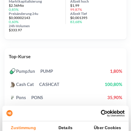
Marktkapitalisierung
Allzeit
hoch
$2.56Mio
$1,99
0,85%
99,87%
Preisänderung
24u
Allzeit
Tief
$0,00002143
$0,001395
0,60%
83,68%
24h-Volumen
$333.97
Top-Kurse
Pump.fun
PUMP
1,80%
Cash Cat
CASHCAT
100,80%
Pons
PONS
35,90%
Pudgy Penguins
PENGU
1,70%
Hyperliquid
HYPE
2,80%
Zustimmung
Details
Über Cookies