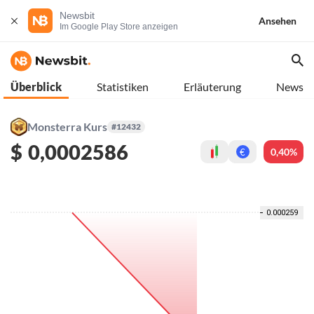
Newsbit
Ansehen
Im Google Play Store anzeigen
Überblick
Statistiken
Erläuterung
News
Monsterra Kurs
#12432
$
0,0002586
0,40%
€