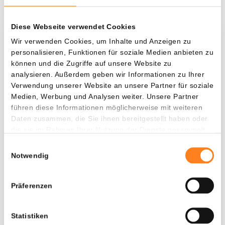
Diese Webseite verwendet Cookies
Was, wenn ich...?
Wir verwenden Cookies, um Inhalte und Anzeigen zu
personalisieren, Funktionen für soziale Medien anbieten zu
Zie hoeveel waarde je vandaag zou hebben als
können und die Zugriffe auf unsere Website zu
analysieren. Außerdem geben wir Informationen zu Ihrer
je dollar-cost averaging had toegepast op
Verwendung unserer Website an unsere Partner für soziale
verschillende cryptocurrencies.
Medien, Werbung und Analysen weiter. Unsere Partner
führen diese Informationen möglicherweise mit weiteren
Hätte investiert
In
Daten zusammen, die Sie ihnen bereitgestellt haben oder
$
die sie im Rahmen Ihrer Nutzung der Dienste gesammelt
haben.
Jede
Seit
Einwilligungsauswahl
Notwendig
Präferenzen
Gesamtwert
---
Statistiken