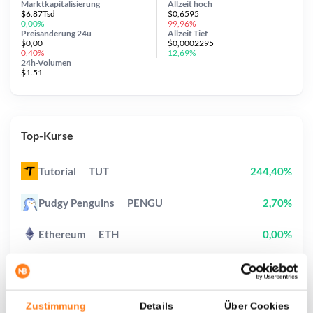
Marktkapitalisierung
Allzeit
hoch
$6.87Tsd
$0,6595
0,00%
99,96%
Preisänderung
24u
Allzeit
Tief
$0,00
$0,0002295
0,40%
12,69%
24h-Volumen
$1.51
Top-Kurse
Tutorial
TUT
244,40%
Pudgy Penguins
PENGU
2,70%
Ethereum
ETH
0,00%
Fake World Assets
FWA
107,90%
Bittensor
TAO
6,10%
Zustimmung
Details
Über Cookies