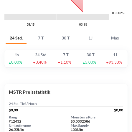
24 Std.
7 T
30 T
1J
Max
1s
24 Std.
7 T
30 T
1J
0,00%
0,40%
1,10%
5,00%
93,30%
MSTR Preisstatistik
24 Std. Tief / Hoch
$0,00
$0,00
Rang
Monsterra Kurs
#12432
$0,0002586
Umlaufmenge
Max Supply
26.55Mio
100Mio