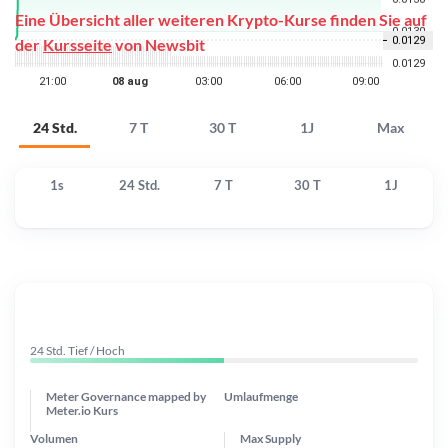
Eine Übersicht aller weiteren Krypto-Kurse finden Sie auf
der
Kursseite
von Newsbit
24 Std.
7 T
30 T
1J
Max
1s
24 Std.
7 T
30 T
1J
24 Std. Tief / Hoch
Meter Governance mapped by
Umlaufmenge
Meter.io Kurs
Volumen
Max Supply