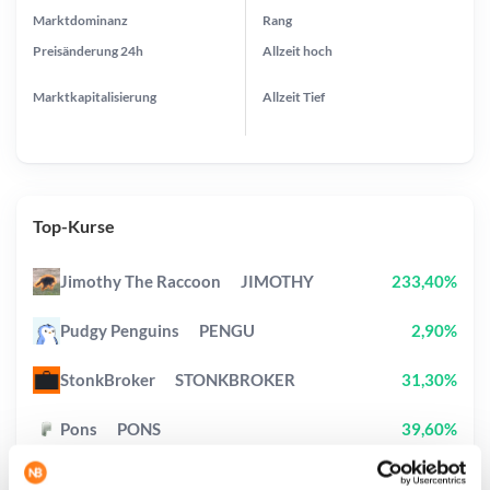
Marktdominanz
Rang
Preisänderung
24h
Allzeit
hoch
Marktkapitalisierung
Allzeit
Tief
Top-Kurse
Jimothy The Raccoon
JIMOTHY
233,40%
Pudgy Penguins
PENGU
2,90%
StonkBroker
STONKBROKER
31,30%
Pons
PONS
39,60%
Bitcoin
BTC
0,10%