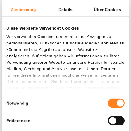
Zustimmung
Details
Über Cookies
Was, wenn ich...?
Diese Webseite verwendet Cookies
Wir verwenden Cookies, um Inhalte und Anzeigen zu
Zie hoeveel waarde je vandaag zou hebben als
personalisieren, Funktionen für soziale Medien anbieten zu
je dollar-cost averaging had toegepast op
können und die Zugriffe auf unsere Website zu
verschillende cryptocurrencies.
analysieren. Außerdem geben wir Informationen zu Ihrer
Verwendung unserer Website an unsere Partner für soziale
Hätte investiert
In
Medien, Werbung und Analysen weiter. Unsere Partner
führen diese Informationen möglicherweise mit weiteren
$
Daten zusammen, die Sie ihnen bereitgestellt haben oder
die sie im Rahmen Ihrer Nutzung der Dienste gesammelt
Jede
Seit
haben.
Einwilligungsauswahl
Notwendig
Gesamtwert
Präferenzen
---