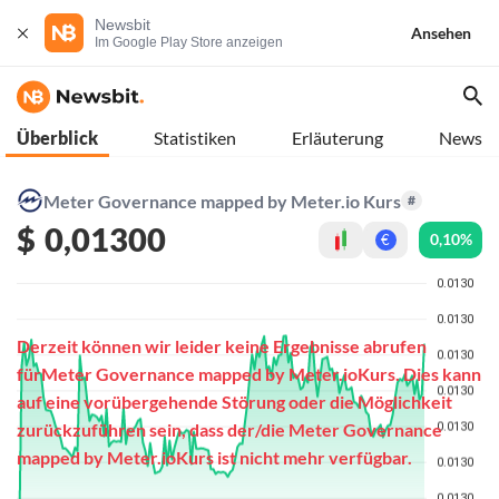
Newsbit
Ansehen
Im Google Play Store anzeigen
Überblick
Statistiken
Erläuterung
News
Meter Governance mapped by Meter.io Kurs
#
$
0,01300
0,10%
€
Derzeit können wir leider keine Ergebnisse abrufen
fürMeter Governance mapped by Meter.ioKurs. Dies kann
auf eine vorübergehende Störung oder die Möglichkeit
zurückzuführen sein, dass der/die Meter Governance
mapped by Meter.ioKurs ist nicht mehr verfügbar.