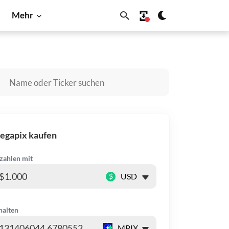
Mehr
coin
Shiba Inu
Solana
egapix kaufen
zahlen mit
$
halten