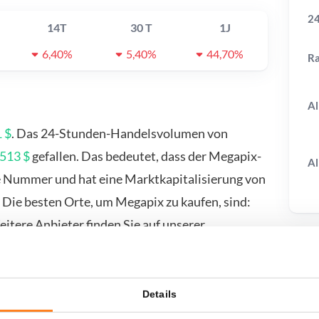
24
14T
30 T
1J
6,40%
5,40%
44,70%
R
Al
 $
. Das 24-Stunden-Handelsvolumen von
513 $
gefallen. Das bedeutet, dass der Megapix-
Al
die Nummer und hat eine Marktkapitalisierung von
Die besten Orte, um Megapix zu kaufen, sind:
itere Anbieter finden Sie auf unserer
T
Details
wenn ich...?