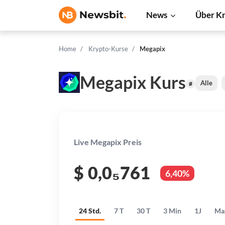
News
Über K
Home
Krypto-Kurse
Megapix
Megapix Kurs
Alle
#
Live Megapix Preis
$
0,0₅761
6,40%
24 Std.
7 T
30 T
3 Min
1J
Ma