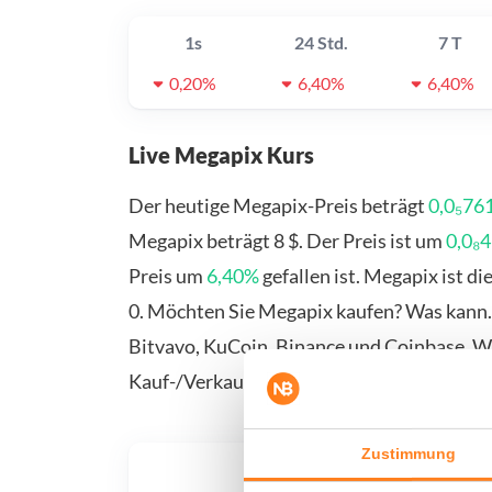
1s
24 Std.
7 T
0,20%
6,40%
6,40%
Live Megapix Kurs
Der heutige Megapix-Preis beträgt
0,0₅761
Megapix beträgt 8 $. Der Preis ist um
0,0₈4
Preis um
6,40%
gefallen ist. Megapix ist 
0. Möchten Sie Megapix kaufen? Was kann. 
Bitvavo, KuCoin, Binance und Coinbase. We
Kauf-/Verkaufsseite.
Zustimmung
Was, 