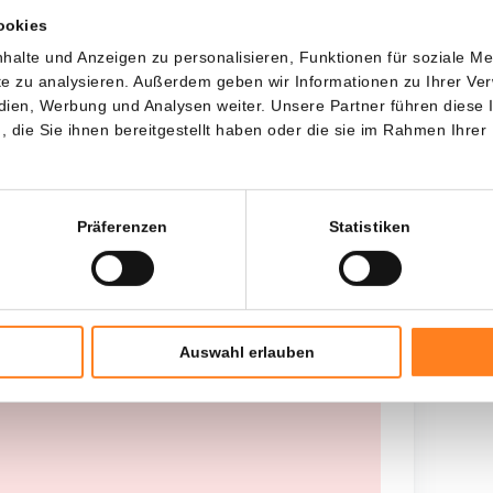
ookies
Jede
Seit
halte und Anzeigen zu personalisieren, Funktionen für soziale M
ite zu analysieren. Außerdem geben wir Informationen zu Ihrer V
edien, Werbung und Analysen weiter. Unsere Partner führen diese
die Sie ihnen bereitgestellt haben oder die sie im Rahmen Ihrer
Gesamtinvestition
---
Präferenzen
Statistiken
Auswahl erlauben
 worden opgehaald, probeer het later