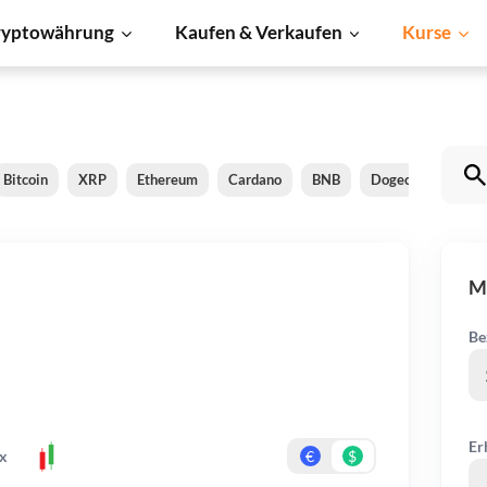
ryptowährung
Kaufen & Verkaufen
Kurse
Bitcoin
XRP
Ethereum
Cardano
BNB
Dogecoin
Lite
M
Be
Er
x
€
$