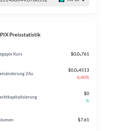
IX Preisstatistik
gapix Kurs
$0,0₅761
$0,0₈4513
eisänderung
24u
6,40%
$0
rktkapitalisierung
%
olumen
$7.61