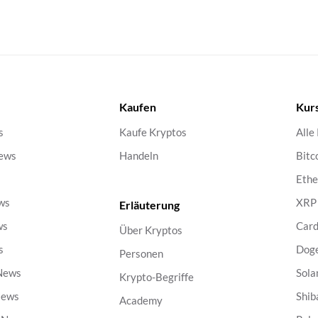
Kaufen
Kur
s
Kaufe Kryptos
Alle
ews
Handeln
Bitc
s
Eth
ws
XRP
Erläuterung
ws
Car
Über Kryptos
s
Dog
Personen
 News
Sola
Krypto-Begriffe
News
Shib
Academy