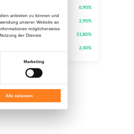
Ondo
ONDO
0,90%
edien anbieten zu können und
Sui
SUI
2,90%
erwendung unserer Website an
 Informationen möglicherweise
Biconomy
BICO
31,80%
 Nutzung der Dienste
Pudgy Penguins
PENGU
2,40%
Marketing
Alle zulassen