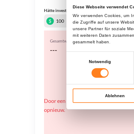
Diese Webseite verwendet C
Hätte investiert
In
Wir verwenden Cookies, um In
$
die Zugriffe auf unsere Webs
unsere Partner für soziale M
mit weiteren Daten zusammen, 
Gesamtwert
gesammelt haben.
---
Einwilligungsauswahl
Notwendig
Ablehnen
Door een fout konden er geen gegevens
opnieuw.