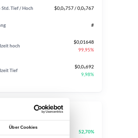
 Std. Tief / Hoch
$0,0₅757 / 0,0₅767
ang
#
$0,01648
lzeit
hoch
99,95%
$0,0₅692
lzeit
Tief
9,98%
op-Kurse
Über Cookies
Cysic
CYS
52,70%