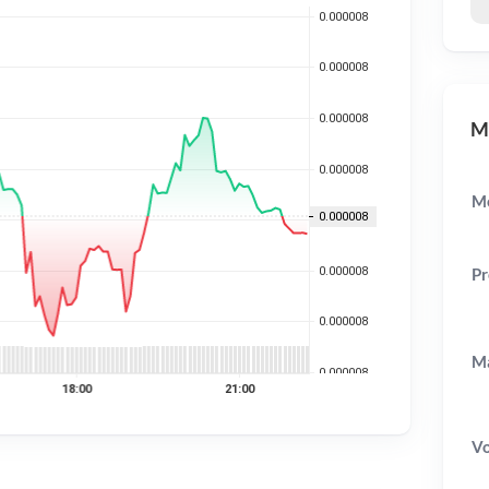
MP
Me
Pr
Ma
V