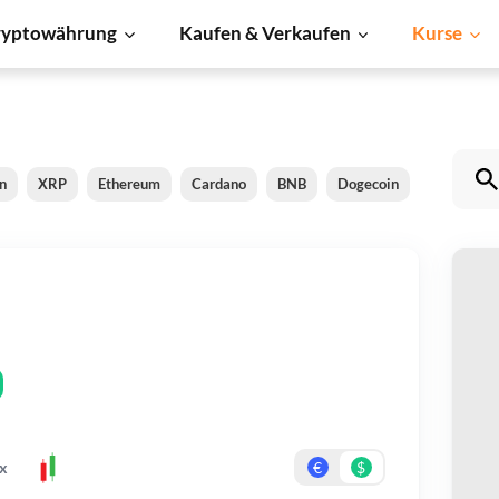
ryptowährung
Kaufen & Verkaufen
Kurse
in
XRP
Ethereum
Cardano
BNB
Dogecoin
Litecoin
m
Be
Er
x
€
$