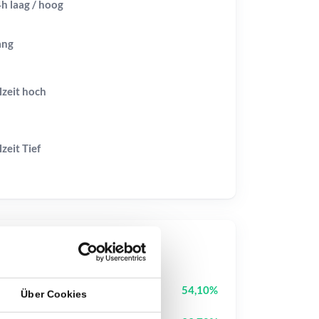
h laag / hoog
ang
lzeit
hoch
lzeit
Tief
op-Kurse
StonkBroker
STONKBROKER
54,10%
Über Cookies