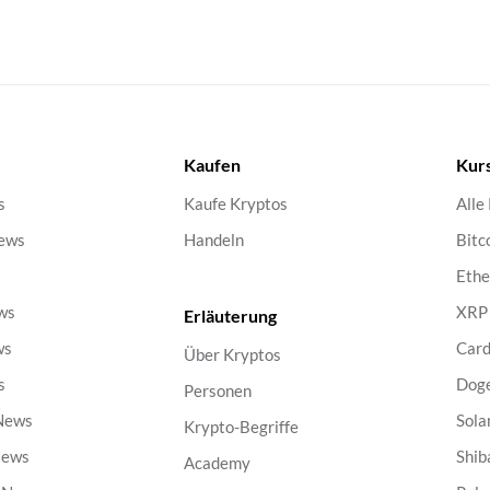
Kaufen
Kur
s
Kaufe Kryptos
Alle
ews
Handeln
Bitc
s
Eth
ws
XRP
Erläuterung
ws
Car
Über Kryptos
s
Dog
Personen
 News
Sola
Krypto-Begriffe
News
Shib
Academy