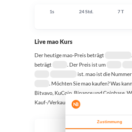
1s
24 Std.
7 T
Live mao Kurs
Der heutige mao-Preis beträgt
beträgt
. Der Preis ist um
ist. mao ist die Numme
. Möchten Sie mao kaufen? Was kann.
Bitvavo, KuCoin, Binance und Coinbase. We
Kauf-/Verkaufsseite.
Zustimmung
Was, 