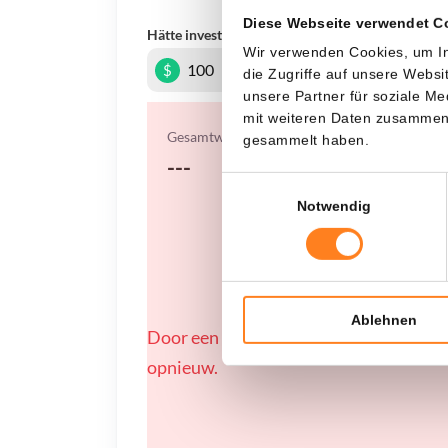
Diese Webseite verwendet C
Hätte investiert
In
Wir verwenden Cookies, um In
$
die Zugriffe auf unsere Webs
unsere Partner für soziale M
mit weiteren Daten zusammen, 
Gesamtwert
gesammelt haben.
---
Einwilligungsauswahl
Notwendig
Ablehnen
Door een fout konden er geen gegevens
opnieuw.