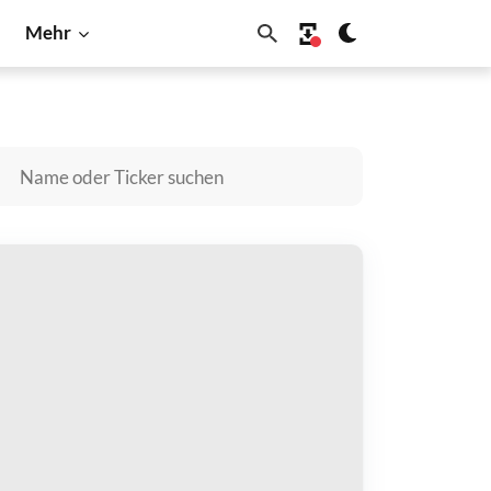
Mehr
Shiba Inu
Solana
ao kaufen
zahlen mit
$
halten