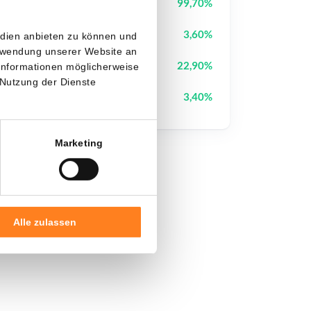
Tutorial
TUT
99,70%
Solana
SOL
3,60%
edien anbieten zu können und
erwendung unserer Website an
Fusionist
ACE
22,90%
 Informationen möglicherweise
 Nutzung der Dienste
Pi Network
PI
3,40%
Marketing
Alle zulassen