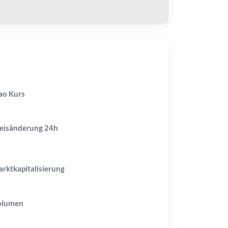
o Kurs
eisänderung
24h
rktkapitalisierung
olumen