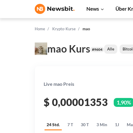
News
Über K
Home
Krypto-Kurse
mao
mao Kurs
Alle
Bitco
#9604
Live mao Preis
$
0,00001353
1,90%
24 Std.
7 T
30 T
3 Min
1J
Ma