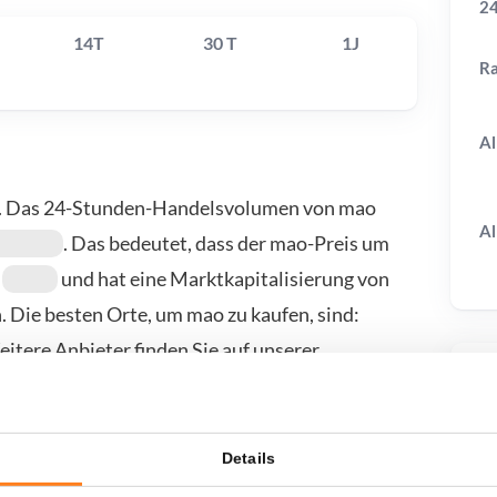
24
14T
30 T
1J
R
Al
. Das 24-Stunden-Handelsvolumen von mao
Al
. Das bedeutet, dass der mao-Preis um
r
und hat eine Marktkapitalisierung von
 Die besten Orte, um mao zu kaufen, sind:
itere Anbieter finden Sie auf unserer
T
Details
wenn ich...?