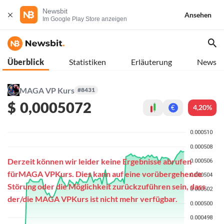
Newsbit
Ansehen
Im Google Play Store anzeigen
Überblick
Statistiken
Erläuterung
News
MAGA VP Kurs
#8431
$
0,0005072
4,20%
€
Derzeit können wir leider keine Ergebnisse abrufen
fürMAGA VPKurs. Dies kann auf eine vorübergehende
Störung oder die Möglichkeit zurückzuführen sein, dass
der/die MAGA VPKurs ist nicht mehr verfügbar.