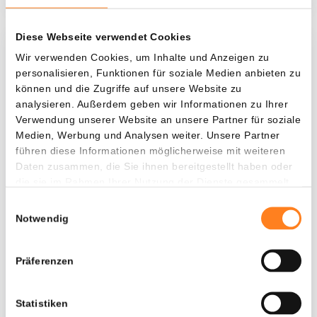
Diese Webseite verwendet Cookies
Was, wenn ich...?
Wir verwenden Cookies, um Inhalte und Anzeigen zu
personalisieren, Funktionen für soziale Medien anbieten zu
Zie hoeveel waarde je vandaag zou hebben als
können und die Zugriffe auf unsere Website zu
je dollar-cost averaging had toegepast op
analysieren. Außerdem geben wir Informationen zu Ihrer
Verwendung unserer Website an unsere Partner für soziale
verschillende cryptocurrencies.
Medien, Werbung und Analysen weiter. Unsere Partner
Hätte investiert
In
führen diese Informationen möglicherweise mit weiteren
Daten zusammen, die Sie ihnen bereitgestellt haben oder
$
die sie im Rahmen Ihrer Nutzung der Dienste gesammelt
haben.
Jede
Seit
Einwilligungsauswahl
Notwendig
Präferenzen
Gesamtwert
---
Statistiken