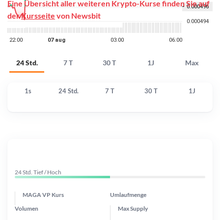
Eine Übersicht aller weiteren Krypto-Kurse finden Sie auf
der
Kursseite
von Newsbit
24 Std.
7 T
30 T
1J
Max
1s
24 Std.
7 T
30 T
1J
24 Std. Tief / Hoch
MAGA VP Kurs
Umlaufmenge
Volumen
Max Supply