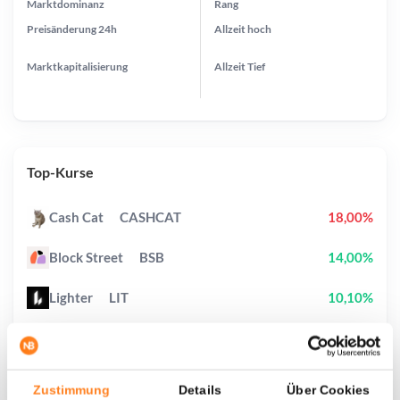
Marktdominanz
Rang
Preisänderung
24h
Allzeit
hoch
Marktkapitalisierung
Allzeit
Tief
Top-Kurse
Cash Cat
CASHCAT
18,00%
Block Street
BSB
14,00%
Lighter
LIT
10,10%
XRP
XRP
2,60%
Kaspa
KAS
2,40%
Zustimmung
Details
Über Cookies