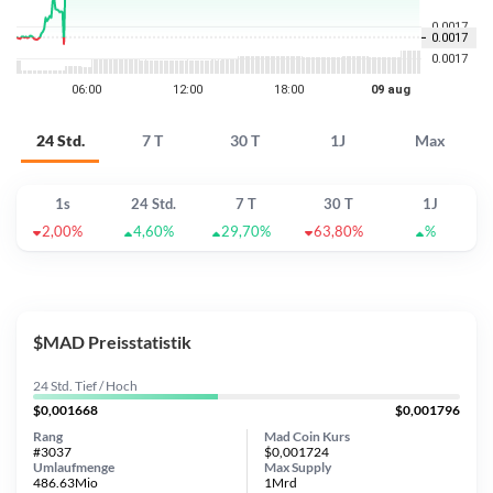
24 Std.
7 T
30 T
1J
Max
1s
24 Std.
7 T
30 T
1J
2,00%
4,60%
29,70%
63,80%
%
$MAD Preisstatistik
24 Std. Tief / Hoch
$0,001668
$0,001796
Rang
Mad Coin Kurs
#3037
$0,001724
Umlaufmenge
Max Supply
486.63Mio
1Mrd