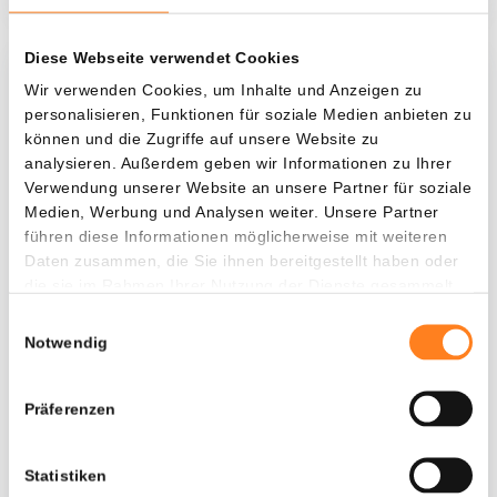
Diese Webseite verwendet Cookies
Was, wenn ich...?
Wir verwenden Cookies, um Inhalte und Anzeigen zu
personalisieren, Funktionen für soziale Medien anbieten zu
Zie hoeveel waarde je vandaag zou hebben als
können und die Zugriffe auf unsere Website zu
je dollar-cost averaging had toegepast op
analysieren. Außerdem geben wir Informationen zu Ihrer
Verwendung unserer Website an unsere Partner für soziale
verschillende cryptocurrencies.
Medien, Werbung und Analysen weiter. Unsere Partner
Hätte investiert
In
führen diese Informationen möglicherweise mit weiteren
Daten zusammen, die Sie ihnen bereitgestellt haben oder
$
die sie im Rahmen Ihrer Nutzung der Dienste gesammelt
haben.
Jede
Seit
Einwilligungsauswahl
Notwendig
Präferenzen
Gesamtwert
$
4.831,76
Statistiken
+ 705,29%
+ $ 4.231,76