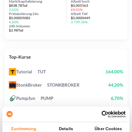
Marktkapitalisierung
Allzeit
hoch
$838.78Tsd
$0,005563
3,01%
69,01%
Preisänderung
24u
Allzeit
Tief
$0,00005082
$0,0000449
4,60%
3.739,36%
24h-Volumen
$2.98Tsd
Top-Kurse
Tutorial
TUT
164,00%
StonkBroker
STONKBROKER
44,20%
Pump.fun
PUMP
6,70%
Pudgy Penguins
PENGU
5,60%
Bittensor
TAO
8,40%
Zustimmung
Details
Über Cookies