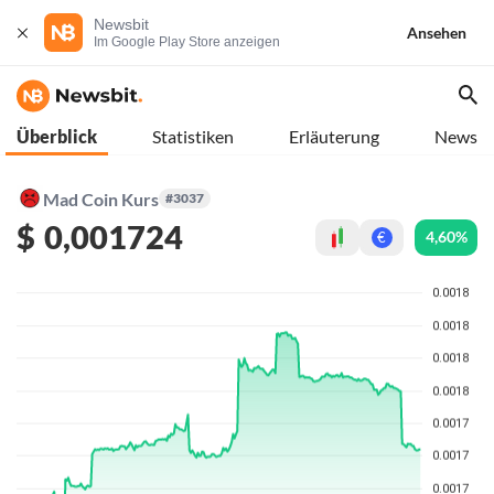
Newsbit
Ansehen
Im Google Play Store anzeigen
Überblick
Statistiken
Erläuterung
News
Mad Coin Kurs
#3037
$
0,001724
4,60%
€