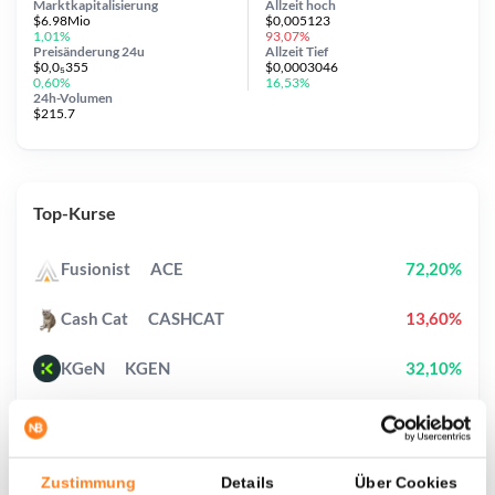
Marktkapitalisierung
Allzeit
hoch
$6.98Mio
$0,005123
1,01%
93,07%
Preisänderung
24u
Allzeit
Tief
$0,0₅355
$0,0003046
0,60%
16,53%
24h-Volumen
$215.7
Top-Kurse
Fusionist
ACE
72,20%
Cash Cat
CASHCAT
13,60%
KGeN
KGEN
32,10%
Solana
SOL
0,70%
Biconomy
BICO
57,90%
Zustimmung
Details
Über Cookies