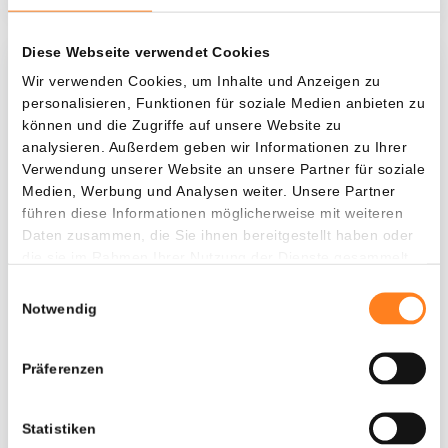
Diese Webseite verwendet Cookies
Was, wenn ich...?
Wir verwenden Cookies, um Inhalte und Anzeigen zu
personalisieren, Funktionen für soziale Medien anbieten zu
Zie hoeveel waarde je vandaag zou hebben als
können und die Zugriffe auf unsere Website zu
je dollar-cost averaging had toegepast op
analysieren. Außerdem geben wir Informationen zu Ihrer
Verwendung unserer Website an unsere Partner für soziale
verschillende cryptocurrencies.
Medien, Werbung und Analysen weiter. Unsere Partner
Hätte investiert
In
führen diese Informationen möglicherweise mit weiteren
Daten zusammen, die Sie ihnen bereitgestellt haben oder
$
die sie im Rahmen Ihrer Nutzung der Dienste gesammelt
haben.
Jede
Seit
Einwilligungsauswahl
Notwendig
Präferenzen
Gesamtwert
$
1.710,53
Statistiken
- 0,00%
- $ 1.289,47