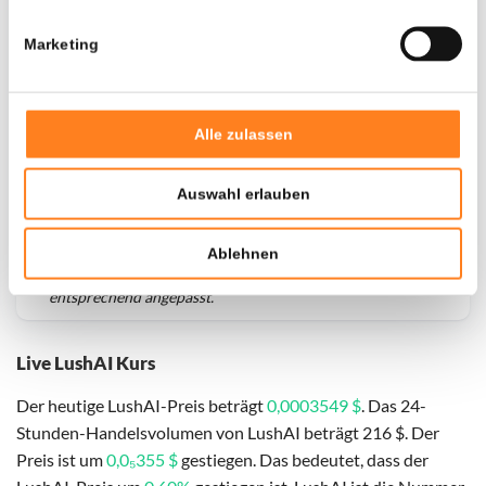
Marketing
Alle zulassen
Auswahl erlauben
Für
LushAI
haben wir historische Daten seit
01-03-2024
,
Ablehnen
das hypothetische erste Investitionsdatum wurde
entsprechend angepasst.
Live LushAI Kurs
Der heutige LushAI-Preis beträgt
0,0003549 $
. Das 24-
Stunden-Handelsvolumen von LushAI beträgt 216 $. Der
Preis ist um
0,0₅355 $
gestiegen. Das bedeutet, dass der