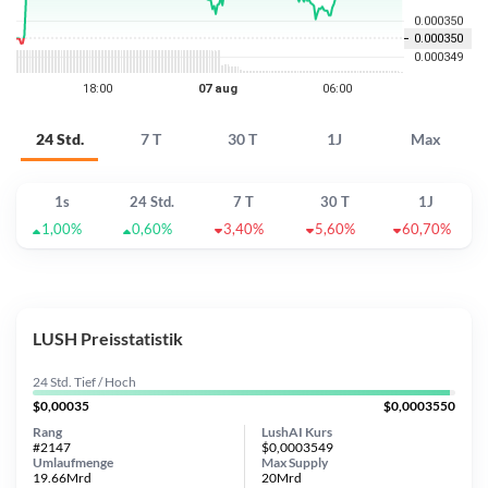
24 Std.
7 T
30 T
1J
Max
1s
24 Std.
7 T
30 T
1J
1,00%
0,60%
3,40%
5,60%
60,70%
LUSH Preisstatistik
24 Std. Tief / Hoch
$0,00035
$0,0003550
Rang
LushAI Kurs
#2147
$0,0003549
Umlaufmenge
Max Supply
19.66Mrd
20Mrd