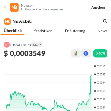
Newsbit
Ansehen
Im Google Play Store anzeigen
Überblick
Statistiken
Erläuterung
News
LushAI Kurs
#2147
$
0,0003549
0,60%
€