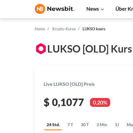
News
Über K
Home
Krypto-Kurse
LUKSO koers
LUKSO [OLD] Kurs
Live LUKSO [OLD] Preis
$
0,1077
0,20%
24 Std.
7 T
30 T
3 Min
1J
Ma