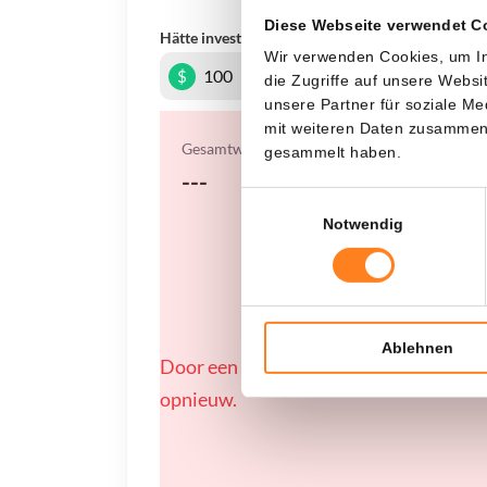
Diese Webseite verwendet C
Hätte investiert
In
Wir verwenden Cookies, um In
$
die Zugriffe auf unsere Webs
unsere Partner für soziale M
mit weiteren Daten zusammen, 
Gesamtwert
gesammelt haben.
---
Einwilligungsauswahl
Notwendig
Ablehnen
Door een fout konden er geen gegevens
opnieuw.