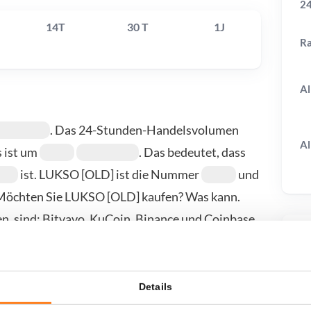
24
14T
30 T
1J
R
Al
. Das 24-Stunden-Handelsvolumen
Al
s ist um
. Das bedeutet, dass
ist. LUKSO [OLD] ist die Nummer
und
 Möchten Sie LUKSO [OLD] kaufen? Was kann.
, sind: Bitvavo, KuCoin, Binance und Coinbase.
uf-/Verkaufsseite.
T
Details
wenn ich...?