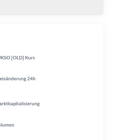
KSO [OLD] Kurs
eisänderung
24h
rktkapitalisierung
olumen