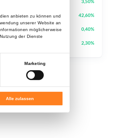
Pudgy Penguins
PENGU
3,50%
StonkBroker
STONKBROKER
42,60%
edien anbieten zu können und
erwendung unserer Website an
Cysic
CYS
0,40%
 Informationen möglicherweise
 Nutzung der Dienste
Sui
SUI
2,30%
Marketing
Alle zulassen