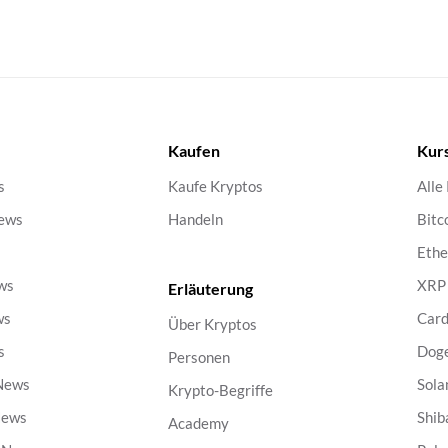
Kaufen
Kur
s
Kaufe Kryptos
Alle
ews
Handeln
Bitc
s
Eth
ws
XRP
Erläuterung
ws
Car
Über Kryptos
s
Dog
Personen
 News
Sola
Krypto-Begriffe
News
Shib
Academy