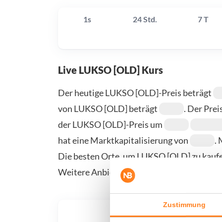
1s
24 Std.
7 T
Live LUKSO [OLD] Kurs
Der heutige LUKSO [OLD]-Preis beträgt
von LUKSO [OLD] beträgt
. Der Prei
der LUKSO [OLD]-Preis um
hat eine Marktkapitalisierung von
.
Die besten Orte, um LUKSO [OLD] zu kaufen
Weitere Anbieter finden Sie auf unserer Ka
Zustimmung
Was, 