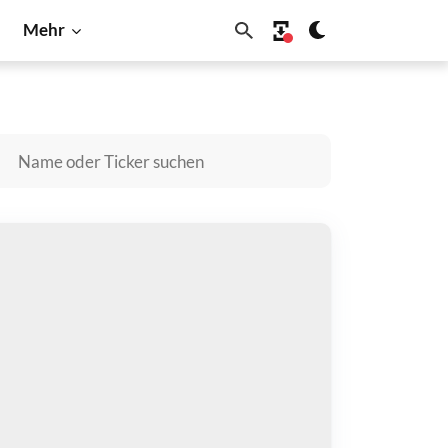
Mehr
Dogecoin
Litecoin
Shiba Inu
Solana
UKSO [OLD] kaufen
zahlen mit
$
halten