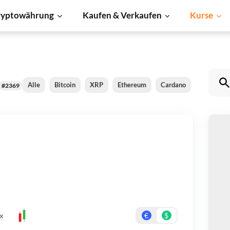
ryptowährung
Kaufen & Verkaufen
Kurse
Alle
Bitcoin
XRP
Ethereum
Cardano
BNB
#2369
L
Be
Er
x
€
$