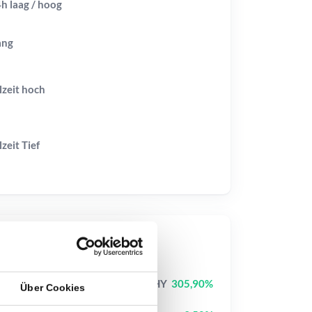
h laag / hoog
ang
lzeit
hoch
lzeit
Tief
op-Kurse
Jimothy The Raccoon
JIMOTHY
305,90%
Über Cookies