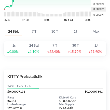
24 Std.
7 T
30 T
1J
Max
1s
24 Std.
7 T
30 T
1J
0,00%
1,10%
22,40%
15,90%
71,90%
KITTY Preisstatistik
24 Std. Tief / Hoch
$0,00007131
$0,00007341
Rang
Kitty AI Kurs
#6364
$0,00007201
Umlaufmenge
Max Supply
994.69Mio
994.69Mio