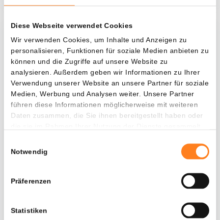
Diese Webseite verwendet Cookies
Was, wenn ich...?
Wir verwenden Cookies, um Inhalte und Anzeigen zu
personalisieren, Funktionen für soziale Medien anbieten zu
Zie hoeveel waarde je vandaag zou hebben als
können und die Zugriffe auf unsere Website zu
je dollar-cost averaging had toegepast op
analysieren. Außerdem geben wir Informationen zu Ihrer
Verwendung unserer Website an unsere Partner für soziale
verschillende cryptocurrencies.
Medien, Werbung und Analysen weiter. Unsere Partner
Hätte investiert
In
führen diese Informationen möglicherweise mit weiteren
Daten zusammen, die Sie ihnen bereitgestellt haben oder
$
die sie im Rahmen Ihrer Nutzung der Dienste gesammelt
haben.
Jede
Seit
Einwilligungsauswahl
Notwendig
Präferenzen
Gesamtwert
$
1.320,02
Statistiken
- 0,00%
- $ 1.779,98