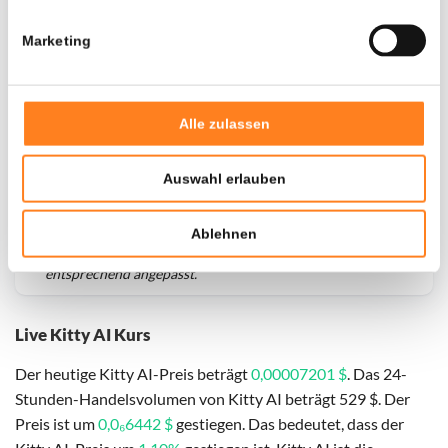
Marketing
Alle zulassen
Auswahl erlauben
Für
Kitty AI
haben wir historische Daten seit
01-02-2024
,
Ablehnen
das hypothetische erste Investitionsdatum wurde
entsprechend angepasst.
Live Kitty AI Kurs
Der heutige Kitty AI-Preis beträgt
0,00007201 $
. Das 24-
Stunden-Handelsvolumen von Kitty AI beträgt 529 $. Der
Preis ist um
0,0₆6442 $
gestiegen. Das bedeutet, dass der