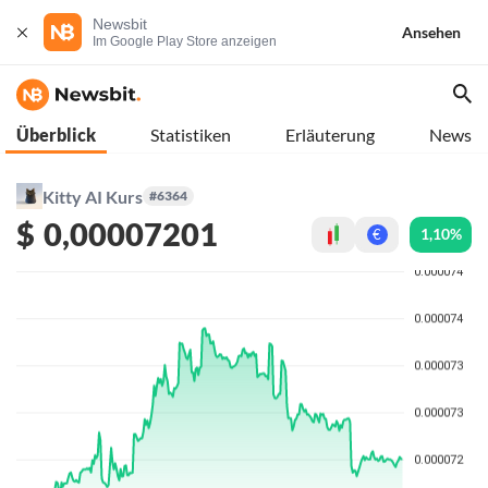
Newsbit
Ansehen
Im Google Play Store anzeigen
Überblick
Statistiken
Erläuterung
News
Kitty AI Kurs
#6364
$
0,00007201
1,10%
€