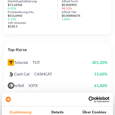
Marktkapitalisierung
Allzeit
hoch
$71.64Tsd
$0,004905
0,92%
98,53%
Preisänderung
24u
Allzeit
Tief
$0,0₆6442
$0,00006676
1,10%
7,86%
24h-Volumen
$528.5
Top-Kurse
Tutorial
TUT
301,20%
Cash Cat
CASHCAT
15,60%
IoTeX
IOTX
61,40%
Pi Network
PI
1,50%
OVERTAKE
TAKE
5,50%
Zustimmung
Details
Über Cookies