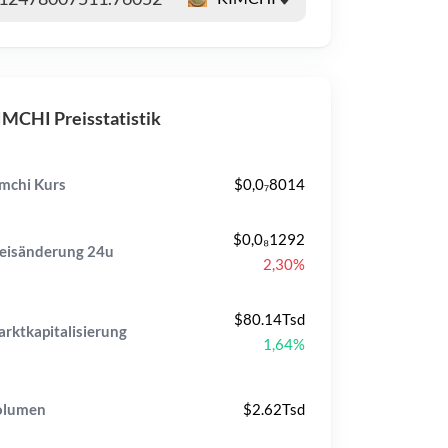
MCHI Preisstatistik
mchi Kurs
$0,0₇8014
$0,0₈1292
eisänderung
24u
2,30%
$80.14Tsd
rktkapitalisierung
1,64%
olumen
$2.62Tsd