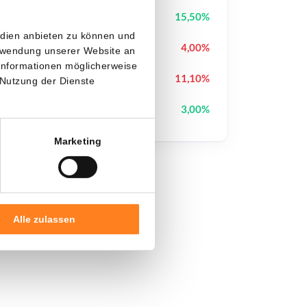
Block Street
BSB
15,50%
edien anbieten zu können und
Pudgy Penguins
PENGU
4,00%
erwendung unserer Website an
 Informationen möglicherweise
Cash Cat
CASHCAT
11,10%
 Nutzung der Dienste
Plume
PLUME
3,00%
Marketing
Alle zulassen