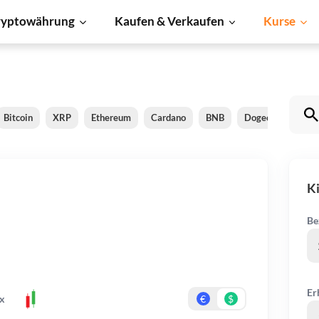
ryptowährung
Kaufen & Verkaufen
Kurse
Bitcoin
XRP
Ethereum
Cardano
BNB
Dogecoin
Lit
K
Be
Er
x
€
$