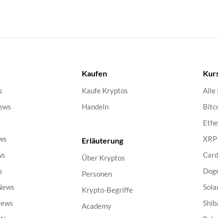
Kaufen
Kur
s
Kaufe Kryptos
Alle
ews
Handeln
Bitc
s
Eth
ws
XRP
Erläuterung
ws
Car
Über Kryptos
s
Dog
Personen
 News
Sola
Krypto-Begriffe
News
Shib
Academy