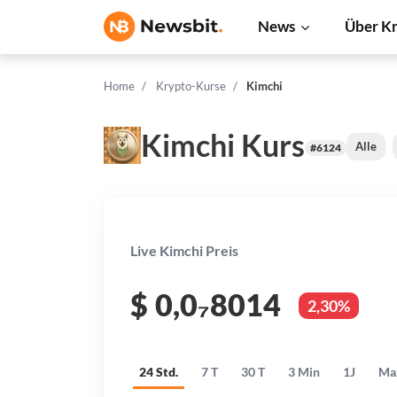
News
Über K
Home
Krypto-Kurse
Kimchi
Kimchi Kurs
Alle
#6124
Live Kimchi Preis
$
0,0₇8014
2,30%
24 Std.
7 T
30 T
3 Min
1J
Ma