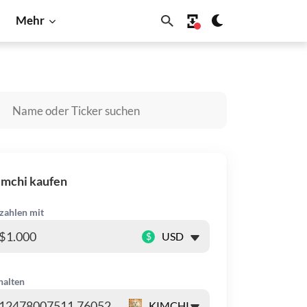
Mehr
ecoin
Shiba Inu
Solana
imchi kaufen
zahlen mit
$
halten