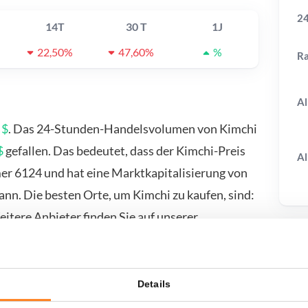
24
14T
30 T
1J
22,50%
47,60%
%
R
Al
 $
. Das 24-Stunden-Handelsvolumen von Kimchi
$
gefallen. Das bedeutet, dass der Kimchi-Preis
Al
mer 6124 und hat eine Marktkapitalisierung von
nn. Die besten Orte, um Kimchi zu kaufen, sind:
itere Anbieter finden Sie auf unserer
T
Details
wenn ich...?