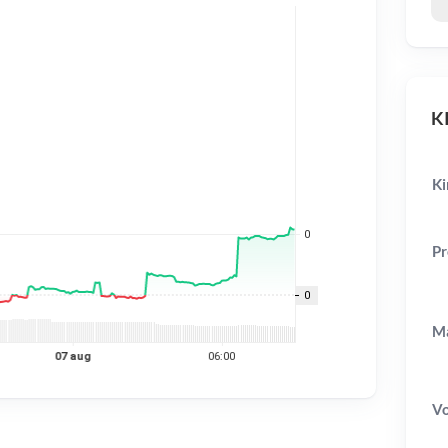
KI
Ki
Pr
Ma
V