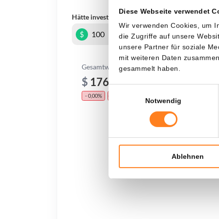
Diese Webseite verwendet C
Hätte investiert
In
Wir verwenden Cookies, um In
$
die Zugriffe auf unsere Webs
unsere Partner für soziale M
mit weiteren Daten zusammen, 
Gesamtwert
gesammelt haben.
$
176,46
Einwilligungsauswahl
- 0,00%
- $ 423,54
Notwendig
Ablehnen