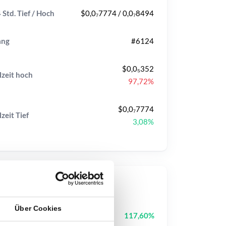
 Std. Tief / Hoch
$0,0₇7774 / 0,0₇8494
ang
#6124
$0,0₅352
lzeit
hoch
97,72%
$0,0₇7774
lzeit
Tief
3,08%
op-Kurse
Über Cookies
Fusionist
ACE
117,60%