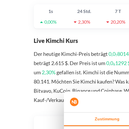
1s
24 Std.
7 T
0,00%
2,30%
20,20%
Live Kimchi Kurs
Der heutige Kimchi-Preis beträgt
0,0₇8014
beträgt 2.615 $. Der Preis ist um
0,0₈1292 
um
2,30%
gefallen ist. Kimchi ist die Num
80.141. Möchten Sie Kimchi kaufen? Was ka
Bitvavo, KuCoin, Binance und Coinbase. We
Kauf-/Verkaufsseite.
Zustimmung
Was, 